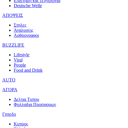
Επιστημη και Τεχνολογια
Deutsche Welle
ΑΠΟΨΕΙΣ
Στηλες
Αναλυσεις
Αρθρογραφοι
BUZZLIFE
Lifestyle
Viral
People
Food and Drink
AUTO
ΑΓΟΡΑ
Δελτια Τυπου
Φυλλαδια Προσφορων
Γηπεδο
Κυπρος