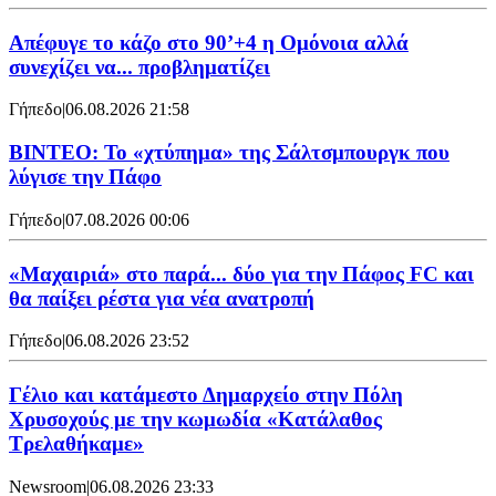
Απέφυγε το κάζο στο 90’+4 η Ομόνοια αλλά
συνεχίζει να... προβληματίζει
Γήπεδο
|
06.08.2026 21:58
ΒΙΝΤΕΟ: Το «χτύπημα» της Σάλτσμπουργκ που
λύγισε την Πάφο
Γήπεδο
|
07.08.2026 00:06
«Μαχαιριά» στο παρά... δύο για την Πάφος FC και
θα παίξει ρέστα για νέα ανατροπή
Γήπεδο
|
06.08.2026 23:52
Γέλιο και κατάμεστο Δημαρχείο στην Πόλη
Χρυσοχούς με την κωμωδία «Κατάλαθος
Τρελαθήκαμε»
Newsroom
|
06.08.2026 23:33