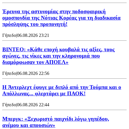
Έρευνα της αστυνομίας στην ποδοσφαιρική
ομοσπονδία της Νότιας Κορέας για τη διαδικασία
πρόσληψης του προπονητή!
Γήπεδο
|
06.08.2026 23:21
ΒΙΝΤΕΟ: «Κάθε εποχή κουβαλά τις αξίες, τους
αγώνες, τις νίκες και την κληρονομιά που
διαμόρφωσαν τον ΑΠΟΕΛ»
Γήπεδο
|
06.08.2026 22:56
H Άντερλεχτ έφυγε με διπλό από την Τούμπα και ο
Απόλλωνας... φλερτάρει με ΠΑΟΚ!
Γήπεδο
|
06.08.2026 22:44
Μπεργκ: «Ξεχωριστό παιχνίδι λόγω γηπέδου,
ανέμου και απουσιών»