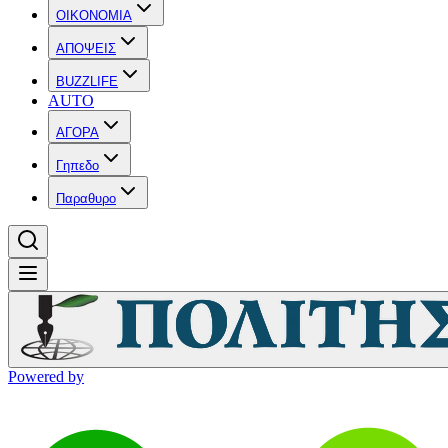
OIKONOMIA
ΑΠΟΨΕΙΣ
BUZZLIFE
AUTO
ΑΓΟΡΑ
Γηπεδο
Παραθυρο
Powered by