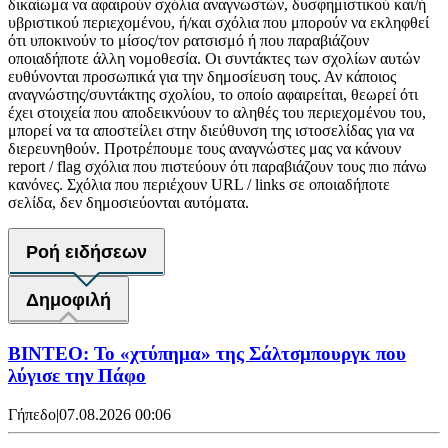
δικαίωμα να αφαιρούν σχόλια αναγνωστών, δυσφημιστικού και/ή
υβριστικού περιεχομένου, ή/και σχόλια που μπορούν να εκληφθεί
ότι υποκινούν το μίσος/τον ρατσισμό ή που παραβιάζουν
οποιαδήποτε άλλη νομοθεσία. Οι συντάκτες των σχολίων αυτών
ευθύνονται προσωπικά για την δημοσίευση τους. Αν κάποιος
αναγνώστης/συντάκτης σχολίου, το οποίο αφαιρείται, θεωρεί ότι
έχει στοιχεία που αποδεικνύουν το αληθές του περιεχομένου του,
μπορεί να τα αποστείλει στην διεύθυνση της ιστοσελίδας για να
διερευνηθούν. Προτρέπουμε τους αναγνώστες μας να κάνουν
report / flag σχόλια που πιστεύουν ότι παραβιάζουν τους πιο πάνω
κανόνες. Σχόλια που περιέχουν URL / links σε οποιαδήποτε
σελίδα, δεν δημοσιεύονται αυτόματα.
Ροή ειδήσεων
Δημοφιλή
ΒΙΝΤΕΟ: Το «χτύπημα» της Σάλτσμπουργκ που
λύγισε την Πάφο
Γήπεδο
|
07.08.2026 00:06