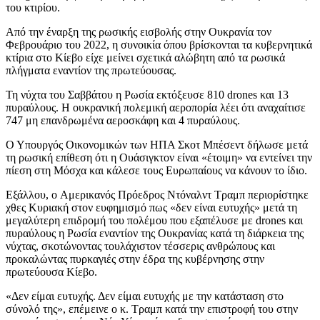
του κτιρίου.
Από την έναρξη της ρωσικής εισβολής στην Ουκρανία τον
Φεβρουάριο του 2022, η συνοικία όπου βρίσκονται τα κυβερνητικά
κτίρια στο Κίεβο είχε μείνει σχετικά αλώβητη από τα ρωσικά
πλήγματα εναντίον της πρωτεύουσας.
Τη νύχτα του Σαββάτου η Ρωσία εκτόξευσε 810 drones και 13
πυραύλους. Η ουκρανική πολεμική αεροπορία λέει ότι αναχαίτισε
747 μη επανδρωμένα αεροσκάφη και 4 πυραύλους.
Ο Υπουργός Οικονομικών των ΗΠΑ Σκοτ Μπέσεντ δήλωσε μετά
τη ρωσική επίθεση ότι η Ουάσιγκτον είναι «έτοιμη» να εντείνει την
πίεση στη Μόσχα και κάλεσε τους Ευρωπαίους να κάνουν το ίδιο.
Εξάλλου, ο Αμερικανός Πρόεδρος Ντόναλντ Τραμπ περιορίστηκε
χθες Κυριακή στον ευφημισμό πως «δεν είναι ευτυχής» μετά τη
μεγαλύτερη επιδρομή του πολέμου που εξαπέλυσε με drones και
πυραύλους η Ρωσία εναντίον της Ουκρανίας κατά τη διάρκεια της
νύχτας, σκοτώνοντας τουλάχιστον τέσσερις ανθρώπους και
προκαλώντας πυρκαγιές στην έδρα της κυβέρνησης στην
πρωτεύουσα Κίεβο.
«Δεν είμαι ευτυχής. Δεν είμαι ευτυχής με την κατάσταση στο
σύνολό της», επέμεινε ο κ. Τραμπ κατά την επιστροφή του στην