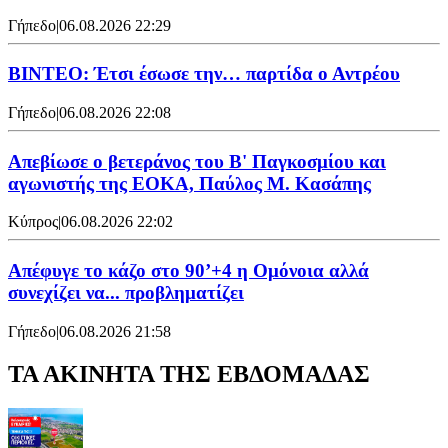
Γήπεδο
|
06.08.2026 22:29
ΒΙΝΤΕΟ: Έτσι έσωσε την… παρτίδα ο Αντρέου
Γήπεδο
|
06.08.2026 22:08
Απεβίωσε ο βετεράνος του Β' Παγκοσμίου και
αγωνιστής της ΕΟΚΑ, Παύλος Μ. Κασάπης
Κύπρος
|
06.08.2026 22:02
Απέφυγε το κάζο στο 90’+4 η Ομόνοια αλλά
συνεχίζει να... προβληματίζει
Γήπεδο
|
06.08.2026 21:58
ΤΑ ΑΚΙΝΗΤΑ ΤΗΣ ΕΒΔΟΜΑΔΑΣ