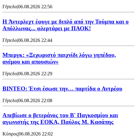
Γήπεδο
|
06.08.2026 22:56
H Άντερλεχτ έφυγε με διπλό από την Τούμπα και ο
Απόλλωνας... φλερτάρει με ΠΑΟΚ!
Γήπεδο
|
06.08.2026 22:44
Μπεργκ: «Ξεχωριστό παιχνίδι λόγω γηπέδου,
ανέμου και απουσιών»
Γήπεδο
|
06.08.2026 22:29
ΒΙΝΤΕΟ: Έτσι έσωσε την… παρτίδα ο Αντρέου
Γήπεδο
|
06.08.2026 22:08
Απεβίωσε ο βετεράνος του Β' Παγκοσμίου και
αγωνιστής της ΕΟΚΑ, Παύλος Μ. Κασάπης
Κύπρος
|
06.08.2026 22:02