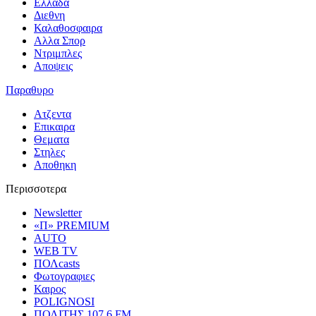
Ελλαδα
Διεθνη
Καλαθοσφαιρα
Αλλα Σπορ
Ντριμπλες
Αποψεις
Παραθυρο
Ατζεντα
Επικαιρα
Θεματα
Στηλες
Αποθηκη
Περισσοτερα
Newsletter
«Π» PREMIUM
AUTO
WEB TV
ΠΟΛcasts
Φωτογραφιες
Καιρος
POLIGNOSI
ΠΟΛΙΤΗΣ 107.6 FM