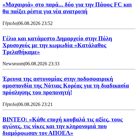
«Μαχαιριά» στο παρά... δύο για την Πάφος FC και
θα παίξει ρέστα για νέα ανατροπή
Γήπεδο
|
06.08.2026 23:52
Γέλιο και κατάμεστο Δημαρχείο στην Πόλη
Χρυσοχούς με την κωμωδία «Κατάλαθος
Τρελαθήκαμε»
Newsroom
|
06.08.2026 23:33
Έρευνα της αστυνομίας στην ποδοσφαιρική
ομοσπονδία της Νότιας Κορέας για τη διαδικασία
πρόσληψης του προπονητή!
Γήπεδο
|
06.08.2026 23:21
ΒΙΝΤΕΟ: «Κάθε εποχή κουβαλά τις αξίες, τους
αγώνες, τις νίκες και την κληρονομιά που
διαμόρφωσαν τον ΑΠΟΕΛ»