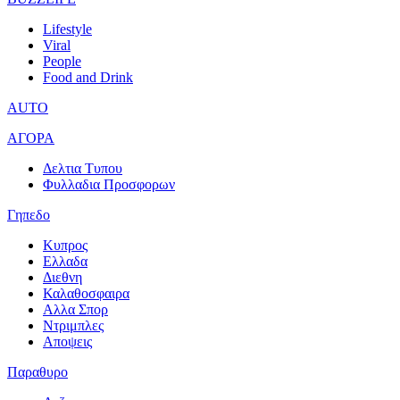
Lifestyle
Viral
People
Food and Drink
AUTO
ΑΓΟΡΑ
Δελτια Τυπου
Φυλλαδια Προσφορων
Γηπεδο
Κυπρος
Ελλαδα
Διεθνη
Καλαθοσφαιρα
Αλλα Σπορ
Ντριμπλες
Αποψεις
Παραθυρο