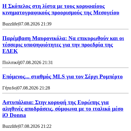
Η Σκόπελος στη λίστα με τους κορυφαίους
κινηματογραφικούς προορισμούς της Μεσογείου
Buzzlife
|
07.08.2026 21:39
Παρέμβαση Μαυρονικόλα: Να επικυρωθούν και οι
τέσσερις υποψηφιότητες για την προεδρία της
ΕΔΕΚ
Πολιτική
|
07.08.2026 21:31
Επόμενος... σταθμός MLS για τον Σέρχι Ρομπέρτο
Γήπεδο
|
07.08.2026 21:28
Αστυπάλαια: Στην κορυφή της Ευρώπης για
αληθινές αποδράσεις, σύμφωνα με το ιταλικό μέσο
iO Donna
Buzzlife
|
07.08.2026 21:22