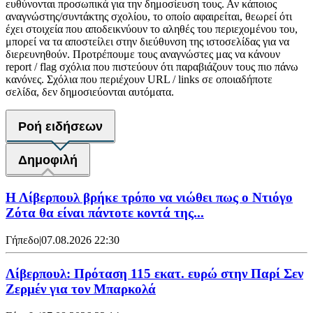
ευθύνονται προσωπικά για την δημοσίευση τους. Αν κάποιος
αναγνώστης/συντάκτης σχολίου, το οποίο αφαιρείται, θεωρεί ότι
έχει στοιχεία που αποδεικνύουν το αληθές του περιεχομένου του,
μπορεί να τα αποστείλει στην διεύθυνση της ιστοσελίδας για να
διερευνηθούν. Προτρέπουμε τους αναγνώστες μας να κάνουν
report / flag σχόλια που πιστεύουν ότι παραβιάζουν τους πιο πάνω
κανόνες. Σχόλια που περιέχουν URL / links σε οποιαδήποτε
σελίδα, δεν δημοσιεύονται αυτόματα.
Ροή ειδήσεων
Δημοφιλή
Η Λίβερπουλ βρήκε τρόπο να νιώθει πως ο Ντιόγο
Ζότα θα είναι πάντοτε κοντά της...
Γήπεδο
|
07.08.2026 22:30
Λίβερπουλ: Πρόταση 115 εκατ. ευρώ στην Παρί Σεν
Ζερμέν για τον Μπαρκολά