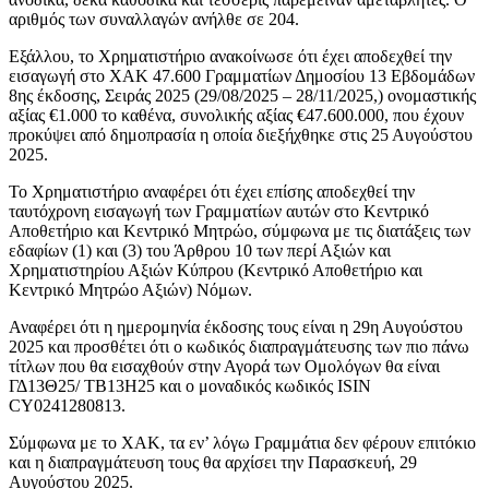
αριθμός των συναλλαγών ανήλθε σε 204.
Εξάλλου, το Χρηματιστήριο ανακοίνωσε ότι έχει αποδεχθεί την
εισαγωγή στο ΧΑΚ 47.600 Γραμματίων Δημοσίου 13 Εβδομάδων
8ης έκδοσης, Σειράς 2025 (29/08/2025 – 28/11/2025,) ονομαστικής
αξίας €1.000 το καθένα, συνολικής αξίας €47.600.000, που έχουν
προκύψει από δημοπρασία η οποία διεξήχθηκε στις 25 Αυγούστου
2025.
Το Χρηματιστήριο αναφέρει ότι έχει επίσης αποδεχθεί την
ταυτόχρονη εισαγωγή των Γραμματίων αυτών στο Κεντρικό
Αποθετήριο και Κεντρικό Μητρώο, σύμφωνα με τις διατάξεις των
εδαφίων (1) και (3) του Άρθρου 10 των περί Αξιών και
Χρηματιστηρίου Αξιών Κύπρου (Κεντρικό Αποθετήριο και
Κεντρικό Μητρώο Αξιών) Νόμων.
Αναφέρει ότι η ημερομηνία έκδοσης τους είναι η 29η Αυγούστου
2025 και προσθέτει ότι ο κωδικός διαπραγμάτευσης των πιο πάνω
τίτλων που θα εισαχθούν στην Αγορά των Ομολόγων θα είναι
ΓΔ13Θ25/ ΤΒ13Η25 και ο μοναδικός κωδικός ISIN
CY0241280813.
Σύμφωνα με το ΧΑΚ, τα εν’ λόγω Γραμμάτια δεν φέρουν επιτόκιο
και η διαπραγμάτευση τους θα αρχίσει την Παρασκευή, 29
Αυγούστου 2025.