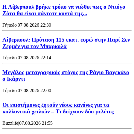
Η Λίβερπουλ βρήκε τρόπο να νιώθει πως ο Ντιόγο
Ζότα θα είναι πάντοτε κοντά της...
Γήπεδο
|
07.08.2026 22:30
Λίβερπουλ: Πρόταση 115 εκατ. ευρώ στην Παρί Σεν
Ζερμέν για τον Μπαρκολά
Γήπεδο
|
07.08.2026 22:14
Μεγάλος μεταγραφικός στόχος της Ράγιο Βαγεκάνο
ο Ικάρντι
Γήπεδο
|
07.08.2026 22:00
Οι επιστήμονες ζητούν νέους κανόνες για τα
καλλυντικά χειλιών – Τι δείχνουν δύο μελέτες
Buzzlife
|
07.08.2026 21:55