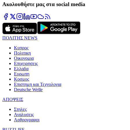
Ακολουθήστε μας στα social media
ΠΟΛΙΤΗΣ NEWS
Κυπρος
Πολιτικη
Οικονομια
Επιχειρησεις
Ελλαδα
Ευρωπη
Κοσμος
Επιστημη και Τεχνολογια
Deutsche Welle
ΑΠΟΨΕΙΣ
Στηλες
Αναλυσεις
Αρθρογραφοι
BUZZLIFE