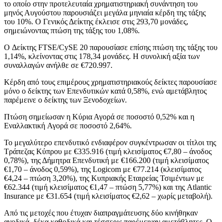
το οποίο στην προτελευταία χρηματιστηριακή συνάντηση του
μηνός Αυγούστου παρουσιάζει μεγάλα μηνιαία κέρδη της τάξης
του 10%. Ο Γενικός Δείκτης έκλεισε στις 293,70 μονάδες,
σημειώνοντας πτώση της τάξης του 1,08%.
Ο Δείκτης FTSE/CySE 20 παρουσίασε επίσης πτώση της τάξης του
1,14%, κλείνοντας στις 178,34 μονάδες. Η συνολική αξία των
συναλλαγών ανήλθε σε €720.997.
Κέρδη από τους επιμέρους χρηματιστηριακούς δείκτες παρουσίασε
μόνο ο δείκτης των Επενδυτικών κατά 0,58%, ενώ αμετάβλητος
παρέμεινε ο δείκτης των Ξενοδοχείων.
Πτώση σημείωσαν η Κύρια Αγορά σε ποσοστό 0,52% και η
Εναλλακτική Αγορά σε ποσοστό 2,64%.
Το μεγαλύτερο επενδυτικό ενδιαφέρον συγκέντρωσαν οι τίτλοι της
Τράπεζας Κύπρου με €335.916 (τιμή κλεισίματος €7,80 – άνοδος
0,78%), της Δήμητρα Επενδυτική με €166.200 (τιμή κλεισίματος
€1,70 – άνοδος 0,59%), της Logicom με €77.214 (κλεισίματος
€4,24 – πτώση 3,20%), της Κυπριακής Εταιρείας Τσιμέντων με
€62.344 (τιμή κλεισίματος €1,47 – πτώση 5,77%) και της Atlantic
Insurance με €31.654 (τιμή κλεισίματος €2,62 – χωρίς μεταβολή).
Από τις μετοχές που έτυχαν διαπραγμάτευσης δύο κινήθηκαν
ανοδικά, δέκα καθοδικά και τέσσερις παρέμειναν αμετάβλητες. Ο