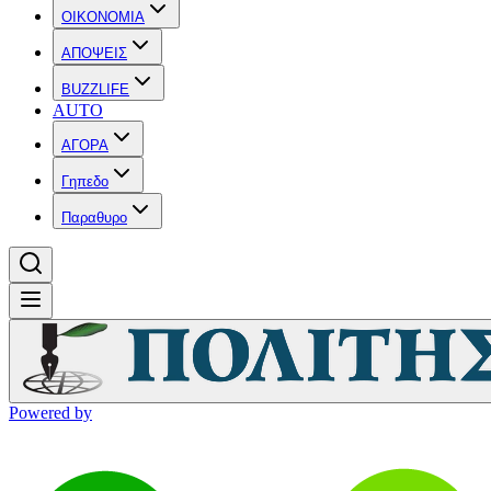
OIKONOMIA
ΑΠΟΨΕΙΣ
BUZZLIFE
AUTO
ΑΓΟΡΑ
Γηπεδο
Παραθυρο
Powered by