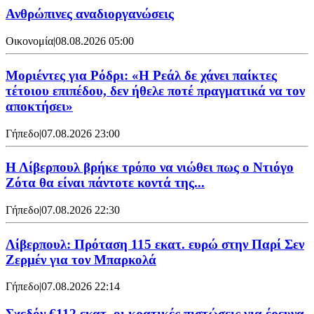
Ανθρώπινες αναδιοργανώσεις
Οικονομία
|
08.08.2026 05:00
Μοριέντες για Ρόδρι: «Η Ρεάλ δε χάνει παίκτες
τέτοιου επιπέδου, δεν ήθελε ποτέ πραγματικά να τον
αποκτήσει»
Γήπεδο
|
07.08.2026 23:00
Η Λίβερπουλ βρήκε τρόπο να νιώθει πως ο Ντιόγο
Ζότα θα είναι πάντοτε κοντά της...
Γήπεδο
|
07.08.2026 22:30
Λίβερπουλ: Πρόταση 115 εκατ. ευρώ στην Παρί Σεν
Ζερμέν για τον Μπαρκολά
Γήπεδο
|
07.08.2026 22:14
Σχεδόν €112 εκατ. οι κρατικές πιστώσεις για έρευνα