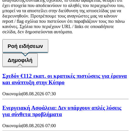
αναγνώστης/συντάκτης σχολίου, το οποίο αφαιρείται, θεωρεί ότι
έχει στοιχεία που αποδεικνύουν το αληθές του περιεχομένου του,
μπορεί να τα αποστείλει στην διεύθυνση της ιστοσελίδας για να
διερευνηθούν. Προτρέπουμε τους αναγνώστες μας να κάνουν
report / flag σχόλια που πιστεύουν ότι παραβιάζουν τους πιο πάνω
κανόνες. Σχόλια που περιέχουν URL / links σε οποιαδήποτε
σελίδα, δεν δημοσιεύονται αυτόματα.
Ροή ειδήσεων
Δημοφιλή
Σχεδόν €112 εκατ. οι κρατικές πιστώσεις για έρευνα
και ανάπτυξη στην Κύπρο
Οικονομία
|
08.08.2026 07:30
Ενεργειακή Ασφάλεια: Δεν υπάρχουν απλές λύσεις
για σύνθετα προβλήματα
Οικονομία
|
08.08.2026 07:00