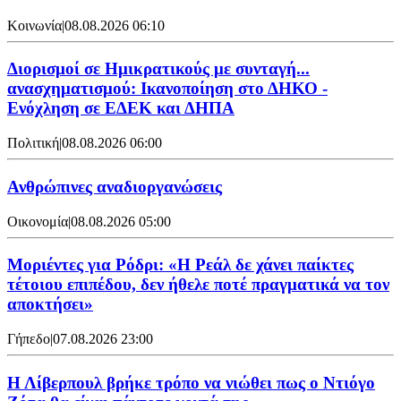
Κοινωνία
|
08.08.2026 06:10
Διορισμοί σε Ημικρατικούς με συνταγή...
ανασχηματισμού: Ικανοποίηση στο ΔΗΚΟ -
Ενόχληση σε ΕΔΕΚ και ΔΗΠΑ
Πολιτική
|
08.08.2026 06:00
Ανθρώπινες αναδιοργανώσεις
Οικονομία
|
08.08.2026 05:00
Μοριέντες για Ρόδρι: «Η Ρεάλ δε χάνει παίκτες
τέτοιου επιπέδου, δεν ήθελε ποτέ πραγματικά να τον
αποκτήσει»
Γήπεδο
|
07.08.2026 23:00
Η Λίβερπουλ βρήκε τρόπο να νιώθει πως ο Ντιόγο