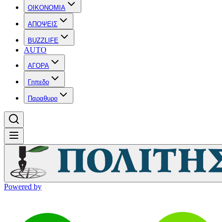
OIKONOMIA
ΑΠΟΨΕΙΣ
BUZZLIFE
AUTO
ΑΓΟΡΑ
Γηπεδο
Παραθυρο
Powered by