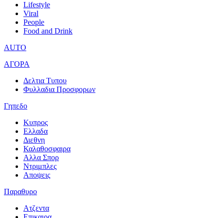
Lifestyle
Viral
People
Food and Drink
AUTO
ΑΓΟΡΑ
Δελτια Τυπου
Φυλλαδια Προσφορων
Γηπεδο
Κυπρος
Ελλαδα
Διεθνη
Καλαθοσφαιρα
Αλλα Σπορ
Ντριμπλες
Αποψεις
Παραθυρο
Ατζεντα
Επικαιρα