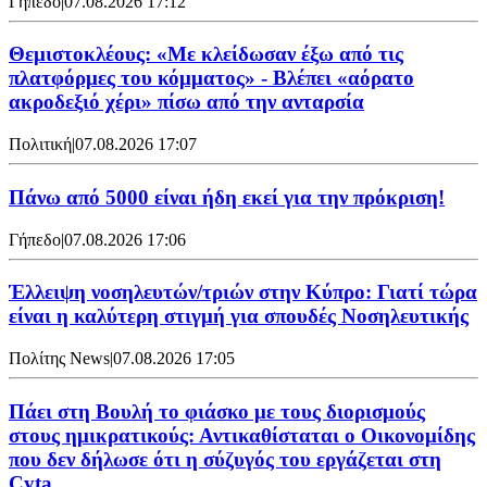
Γήπεδο
|
07.08.2026 17:12
Θεμιστοκλέους: «Με κλείδωσαν έξω από τις
πλατφόρμες του κόμματος» - Βλέπει «αόρατο
ακροδεξιό χέρι» πίσω από την ανταρσία
Πολιτική
|
07.08.2026 17:07
Πάνω από 5000 είναι ήδη εκεί για την πρόκριση!
Γήπεδο
|
07.08.2026 17:06
Έλλειψη νοσηλευτών/τριών στην Κύπρο: Γιατί τώρα
είναι η καλύτερη στιγμή για σπουδές Νοσηλευτικής
Πολίτης News
|
07.08.2026 17:05
Πάει στη Βουλή το φιάσκο με τους διορισμούς
στους ημικρατικούς: Αντικαθίσταται ο Οικονομίδης
που δεν δήλωσε ότι η σύζυγός του εργάζεται στη
Cyta