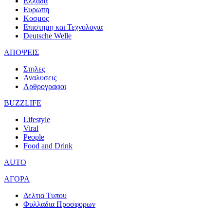
Ελλαδα
Ευρωπη
Κοσμος
Επιστημη και Τεχνολογια
Deutsche Welle
ΑΠΟΨΕΙΣ
Στηλες
Αναλυσεις
Αρθρογραφοι
BUZZLIFE
Lifestyle
Viral
People
Food and Drink
AUTO
ΑΓΟΡΑ
Δελτια Τυπου
Φυλλαδια Προσφορων