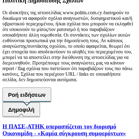
Πολιτική Δημοσίευσης Σχολίων
Οι ιδιοκτήτες της ιστοσελίδας www.politis.com.cy διατηρούν το
δικαίωμα να αφαιρούν σχόλια αναγνωστών, δυσφημιστικού και/ή
υβριστικού περιεχομένου, ή/και σχόλια που μπορούν να εκληφθεί
ότι υποκινούν το μίσος/τον ρατσισμό ή που παραβιάζουν
οποιαδήποτε άλλη νομοθεσία. Οι συντάκτες των σχολίων αυτών
ευθύνονται προσωπικά για την δημοσίευση τους. Αν κάποιος
αναγνώστης/συντάκτης σχολίου, το οποίο αφαιρείται, θεωρεί ότι
έχει στοιχεία που αποδεικνύουν το αληθές του περιεχομένου του,
μπορεί να τα αποστείλει στην διεύθυνση της ιστοσελίδας για να
διερευνηθούν. Προτρέπουμε τους αναγνώστες μας να κάνουν
report / flag σχόλια που πιστεύουν ότι παραβιάζουν τους πιο πάνω
κανόνες. Σχόλια που περιέχουν URL / links σε οποιαδήποτε
σελίδα, δεν δημοσιεύονται αυτόματα.
Ροή ειδήσεων
Δημοφιλή
Η ΠΑΣΕ-ΑΤΗΚ υπερασπίζεται τον διορισμό
Οικονομίδη - «Καμία σύγκρουση συμφερόντων»