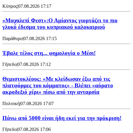
Κύπρος
|
07.08.2026 17:17
«Μαχαλεπί Φεστ»:Ο Αμίαντος γιορτάζει το πιο
γλυκό έδεσμα του κυπριακού καλοκαιριού
Παράθυρο
|
07.08.2026 17:15
Έβαλε τέλος στη... φημολογία o Μέσι!
Γήπεδο
|
07.08.2026 17:12
Θεμιστοκλέους: «Με κλείδωσαν έξω από τις
πλατφόρμες του κόμματος» - Βλέπει «αόρατο
ακροδεξιό χέρι» πίσω από την ανταρσία
Πολιτική
|
07.08.2026 17:07
Πάνω από 5000 είναι ήδη εκεί για την πρόκριση!
Γήπεδο
|
07.08.2026 17:06