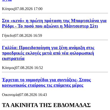
Κύπρος
|
07.08.2026 17:00
Στο «κενό» η πρώτη πρόταση της Μπαρτσελόνα για
Ρόδρι - Το ποσό που αξιώνει η Μάντσεστερ Σίτι
Γήπεδο
|
07.08.2026 16:59
Γαλλία: Προειδοποίηση για ξένη ανάμιξη στις
προεδρικές εκλογές μετά από νέα φιλορωσική
εκστρατεία
Κόσμος
|
07.08.2026 16:52
Έρχεται το νομοσχέδιο για συντάξεις- Στους
κοινωνικούς εταίρους τις επόμενες μέρες
Οικονομία
|
07.08.2026 16:43
ΤΑ ΑΚΙΝΗΤΑ ΤΗΣ ΕΒΔΟΜΑΔΑΣ