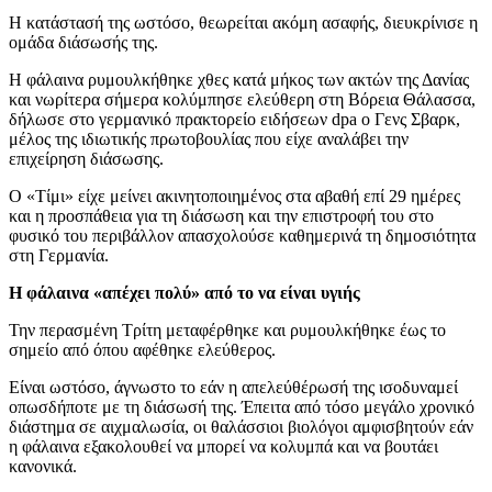
Η κατάστασή της ωστόσο, θεωρείται ακόμη ασαφής, διευκρίνισε η
ομάδα διάσωσής της.
Η φάλαινα ρυμουλκήθηκε χθες κατά μήκος των ακτών της Δανίας
και νωρίτερα σήμερα κολύμπησε ελεύθερη στη Βόρεια Θάλασσα,
δήλωσε στο γερμανικό πρακτορείο ειδήσεων dpa ο Γενς Σβαρκ,
μέλος της ιδιωτικής πρωτοβουλίας που είχε αναλάβει την
επιχείρηση διάσωσης.
Ο «Τίμι» είχε μείνει ακινητοποιημένος στα αβαθή επί 29 ημέρες
και η προσπάθεια για τη διάσωση και την επιστροφή του στο
φυσικό του περιβάλλον απασχολούσε καθημερινά τη δημοσιότητα
στη Γερμανία.
Η φάλαινα «απέχει πολύ» από το να είναι υγιής
Την περασμένη Τρίτη μεταφέρθηκε και ρυμουλκήθηκε έως το
σημείο από όπου αφέθηκε ελεύθερος.
Είναι ωστόσο, άγνωστο το εάν η απελεύθέρωσή της ισοδυναμεί
οπωσδήποτε με τη διάσωσή της. Έπειτα από τόσο μεγάλο χρονικό
διάστημα σε αιχμαλωσία, οι θαλάσσιοι βιολόγοι αμφισβητούν εάν
η φάλαινα εξακολουθεί να μπορεί να κολυμπά και να βουτάει
κανονικά.