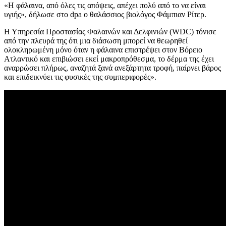
«Η φάλαινα, από όλες τις απόψεις, απέχει πολύ από το να είναι
υγιής», δήλωσε στο dpa ο θαλάσσιος βιολόγος Φάμπιαν Ρίτερ.
Η Υπηρεσία Προστασίας Φαλαινών και Δελφινιών (WDC) τόνισε
από την πλευρά της ότι μια διάσωση μπορεί να θεωρηθεί
ολοκληρωμένη μόνο όταν η φάλαινα επιστρέψει στον Βόρειο
Ατλαντικό και επιβιώσει εκεί μακροπρόθεσμα, το δέρμα της έχει
αναρρώσει πλήρως, αναζητά ξανά ανεξάρτητα τροφή, παίρνει βάρος
και επιδεικνύει τις φυσικές της συμπεριφορές».