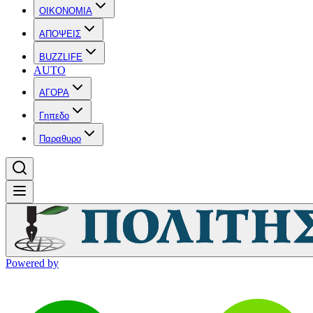
OIKONOMIA
ΑΠΟΨΕΙΣ
BUZZLIFE
AUTO
ΑΓΟΡΑ
Γηπεδο
Παραθυρο
Powered by