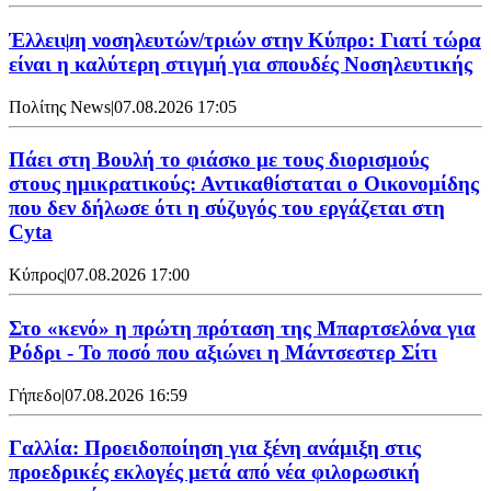
Έλλειψη νοσηλευτών/τριών στην Κύπρο: Γιατί τώρα
είναι η καλύτερη στιγμή για σπουδές Νοσηλευτικής
Πολίτης News
|
07.08.2026 17:05
Πάει στη Βουλή το φιάσκο με τους διορισμούς
στους ημικρατικούς: Αντικαθίσταται ο Οικονομίδης
που δεν δήλωσε ότι η σύζυγός του εργάζεται στη
Cyta
Κύπρος
|
07.08.2026 17:00
Στο «κενό» η πρώτη πρόταση της Μπαρτσελόνα για
Ρόδρι - Το ποσό που αξιώνει η Μάντσεστερ Σίτι
Γήπεδο
|
07.08.2026 16:59
Γαλλία: Προειδοποίηση για ξένη ανάμιξη στις
προεδρικές εκλογές μετά από νέα φιλορωσική