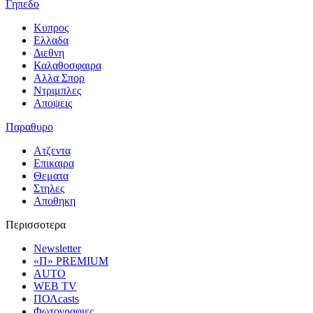
Γηπεδο
Κυπρος
Ελλαδα
Διεθνη
Καλαθοσφαιρα
Αλλα Σπορ
Ντριμπλες
Αποψεις
Παραθυρο
Ατζεντα
Επικαιρα
Θεματα
Στηλες
Αποθηκη
Περισσοτερα
Newsletter
«Π» PREMIUM
AUTO
WEB TV
ΠΟΛcasts
Φωτογραφιες