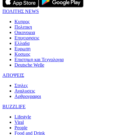
ΠΟΛΙΤΗΣ NEWS
Κυπρος
Πολιτικη
Οικονομια
Επιχειρησεις
Ελλαδα
Ευρωπη
Κοσμος
Επιστημη και Τεχνολογια
Deutsche Welle
ΑΠΟΨΕΙΣ
Στηλες
Αναλυσεις
Αρθρογραφοι
BUZZLIFE
Lifestyle
Viral
People
Food and Drink