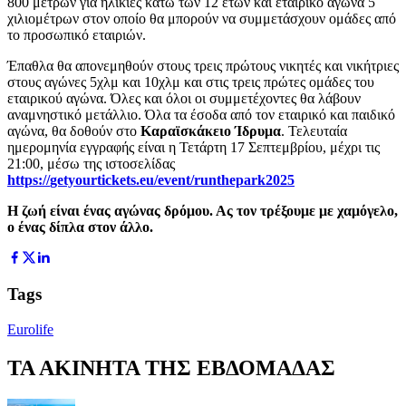
800 μέτρων για ηλικίες κάτω των 12 ετών και εταιρικό αγώνα 5
χιλιομέτρων στον οποίο θα μπορούν να συμμετάσχουν ομάδες από
το προσωπικό εταιριών.
Έπαθλα θα απονεμηθούν στους τρεις πρώτους νικητές και νικήτριες
στους αγώνες 5χλμ και 10χλμ και στις τρεις πρώτες ομάδες του
εταιρικού αγώνα. Όλες και όλοι οι συμμετέχοντες θα λάβουν
αναμνηστικό μετάλλιο. Όλα τα έσοδα από τον εταιρικό και παιδικό
αγώνα, θα δοθούν στο
Καραϊσκάκειο Ίδρυμα
. Τελευταία
ημερομηνία εγγραφής είναι η Τετάρτη 17 Σεπτεμβρίου, μέχρι τις
21:00, μέσω της ιστοσελίδας
https
://
getyourtickets
.
eu
/
event
/
runthepark
2025
Η ζωή είναι ένας αγώνας δρόμου. Ας τον τρέξουμε με χαμόγελο,
ο ένας δίπλα στον άλλο.
Tags
Eurolife
ΤΑ ΑΚΙΝΗΤΑ ΤΗΣ ΕΒΔΟΜΑΔΑΣ