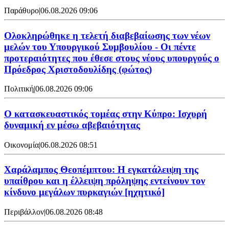
Παράθυρο
|
06.08.2026 09:06
Ολοκληρώθηκε η τελετή διαβεβαίωσης των νέων
μελών του Υπουργικού Συμβουλίου - Οι πέντε
προτεραιότητες που έθεσε στους νέους υπουργούς ο
Πρόεδρος Χριστοδουλίδης (φώτος)
Πολιτική
|
06.08.2026 09:06
Ο κατασκευαστικός τομέας στην Κύπρο: Ισχυρή
δυναμική εν μέσω αβεβαιότητας
Οικονομία
|
06.08.2026 08:51
Χαράλαμπος Θεοπέμπτου: Η εγκατάλειψη της
υπαίθρου και η έλλειψη πρόληψης εντείνουν τον
κίνδυνο μεγάλων πυρκαγιών [ηχητικό]
Περιβάλλον
|
06.08.2026 08:48