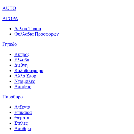
AUTO
ΑΓΟΡΑ
Δελτια Τυπου
Φυλλαδια Προσφορων
Γηπεδο
Κυπρος
Ελλαδα
Διεθνη
Καλαθοσφαιρα
Αλλα Σπορ
Ντριμπλες
Αποψεις
Παραθυρο
Ατζεντα
Επικαιρα
Θεματα
Στηλες
Αποθηκη