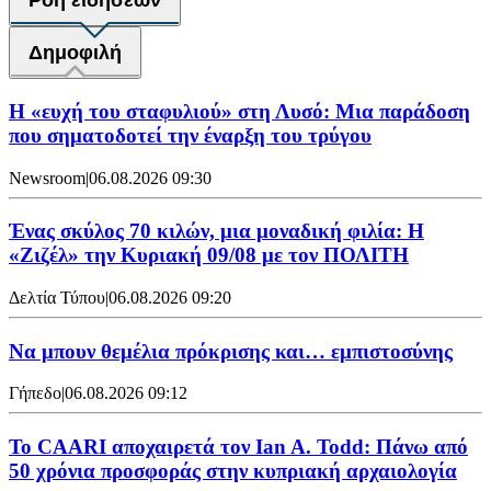
Ροή ειδήσεων
Δημοφιλή
Η «ευχή του σταφυλιού» στη Λυσό: Μια παράδοση
που σηματοδοτεί την έναρξη του τρύγου
Newsroom
|
06.08.2026 09:30
Ένας σκύλος 70 κιλών, μια μοναδική φιλία: Η
«Ζιζέλ» την Κυριακή 09/08 με τον ΠΟΛΙΤΗ
Δελτία Τύπου
|
06.08.2026 09:20
Να μπουν θεμέλια πρόκρισης και… εμπιστοσύνης
Γήπεδο
|
06.08.2026 09:12
Το CAARI αποχαιρετά τον Ian A. Todd: Πάνω από
50 χρόνια προσφοράς στην κυπριακή αρχαιολογία