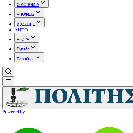
OIKONOMIA
ΑΠΟΨΕΙΣ
BUZZLIFE
AUTO
ΑΓΟΡΑ
Γηπεδο
Παραθυρο
Powered by