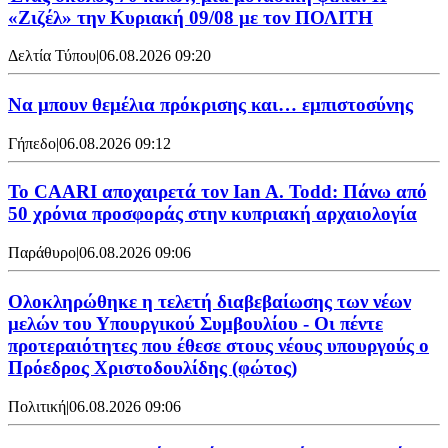
«Ζιζέλ» την Κυριακή 09/08 με τον ΠΟΛΙΤΗ
Δελτία Τύπου
|
06.08.2026 09:20
Να μπουν θεμέλια πρόκρισης και… εμπιστοσύνης
Γήπεδο
|
06.08.2026 09:12
Το CAARI αποχαιρετά τον Ian A. Todd: Πάνω από
50 χρόνια προσφοράς στην κυπριακή αρχαιολογία
Παράθυρο
|
06.08.2026 09:06
Ολοκληρώθηκε η τελετή διαβεβαίωσης των νέων
μελών του Υπουργικού Συμβουλίου - Οι πέντε
προτεραιότητες που έθεσε στους νέους υπουργούς ο
Πρόεδρος Χριστοδουλίδης (φώτος)
Πολιτική
|
06.08.2026 09:06