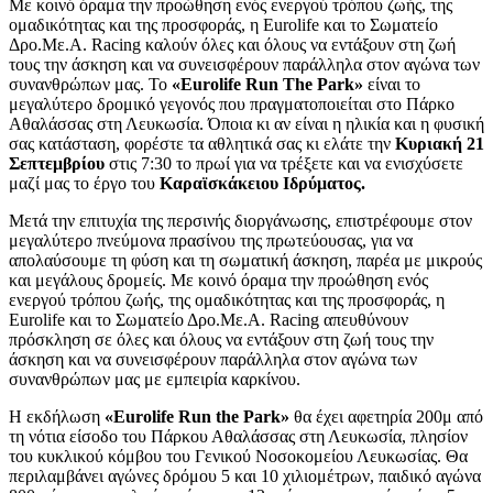
Με κοινό όραμα την προώθηση ενός ενεργού τρόπου ζωής, της
ομαδικότητας και της προσφοράς, η Eurolife και το Σωματείο
Δρο.Με.Α. Racing καλούν όλες και όλους να εντάξουν στη ζωή
τους την άσκηση και να συνεισφέρουν παράλληλα στον αγώνα των
συνανθρώπων μας. Το
«
Eurolife
Run
The
Park
»
είναι το
μεγαλύτερο δρομικό γεγονός που πραγματοποιείται στο Πάρκο
Αθαλάσσας στη Λευκωσία. Όποια κι αν είναι η ηλικία και η φυσική
σας κατάσταση, φορέστε τα αθλητικά σας κι ελάτε την
Κυριακή 21
Σεπτεμβρίου
στις 7:30 το πρωί για να τρέξετε και να ενισχύσετε
μαζί μας το έργο του
Καραϊσκάκειου Ιδρύματος.
Μετά την επιτυχία της περσινής διοργάνωσης, επιστρέφουμε στον
μεγαλύτερο πνεύμονα πρασίνου της πρωτεύουσας, για να
απολαύσουμε τη φύση και τη σωματική άσκηση, παρέα με μικρούς
και μεγάλους δρομείς. Με κοινό όραμα την προώθηση ενός
ενεργού τρόπου ζωής, της ομαδικότητας και της προσφοράς, η
Eurolife και το Σωματείο Δρο.Με.Α. Racing απευθύνουν
πρόσκληση σε όλες και όλους να εντάξουν στη ζωή τους την
άσκηση και να συνεισφέρουν παράλληλα στον αγώνα των
συνανθρώπων μας με εμπειρία καρκίνου.
Η εκδήλωση
«
Eurolife
Run
the
Park
»
θα έχει αφετηρία 200μ από
τη νότια είσοδο του Πάρκου Αθαλάσσας στη Λευκωσία, πλησίον
του κυκλικού κόμβου του Γενικού Νοσοκομείου Λευκωσίας. Θα
περιλαμβάνει αγώνες δρόμου 5 και 10 χιλιομέτρων, παιδικό αγώνα