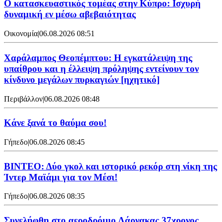
Ο κατασκευαστικός τομέας στην Κύπρο: Ισχυρή
δυναμική εν μέσω αβεβαιότητας
Οικονομία
|
06.08.2026 08:51
Χαράλαμπος Θεοπέμπτου: Η εγκατάλειψη της
υπαίθρου και η έλλειψη πρόληψης εντείνουν τον
κίνδυνο μεγάλων πυρκαγιών [ηχητικό]
Περιβάλλον
|
06.08.2026 08:48
Κάνε ξανά το θαύμα σου!
Γήπεδο
|
06.08.2026 08:45
ΒΙΝΤΕΟ: Δύο γκολ και ιστορικό ρεκόρ στη νίκη της
Ίντερ Μαϊάμι για τον Μέσι!
Γήπεδο
|
06.08.2026 08:35
Συνελήφθη στο αεροδρόμιο Λάρνακας 37χρονος