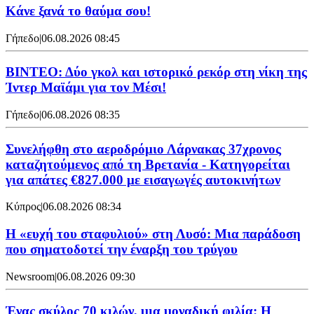
Κάνε ξανά το θαύμα σου!
Γήπεδο
|
06.08.2026 08:45
ΒΙΝΤΕΟ: Δύο γκολ και ιστορικό ρεκόρ στη νίκη της
Ίντερ Μαϊάμι για τον Μέσι!
Γήπεδο
|
06.08.2026 08:35
Συνελήφθη στο αεροδρόμιο Λάρνακας 37χρονος
καταζητούμενος από τη Βρετανία - Κατηγορείται
για απάτες €827.000 με εισαγωγές αυτοκινήτων
Κύπρος
|
06.08.2026 08:34
Η «ευχή του σταφυλιού» στη Λυσό: Μια παράδοση
που σηματοδοτεί την έναρξη του τρύγου
Newsroom
|
06.08.2026 09:30
Ένας σκύλος 70 κιλών, μια μοναδική φιλία: Η