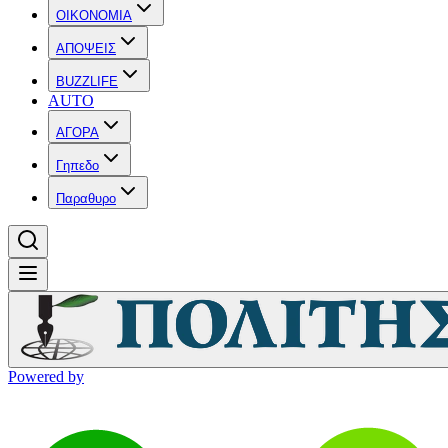
OIKONOMIA
ΑΠΟΨΕΙΣ
BUZZLIFE
AUTO
ΑΓΟΡΑ
Γηπεδο
Παραθυρο
Powered by