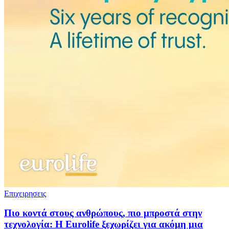
Επιχειρησεις
Πιο κοντά στους ανθρώπους, πιο μπροστά στην
τεχνολογία: Η Eurolife ξεχωρίζει για ακόμη μια