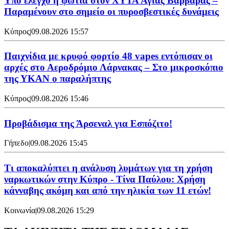
Υπό έλεγχο η φωτιά στον ΧΥΤΑ Αγίας Βαρβάρας –
Παραμένουν στο σημείο οι πυροσβεστικές δυνάμεις
Κύπρος
|
09.08.2026 15:57
Παιχνίδια με κρυφό φορτίο 48 vapes εντόπισαν οι
αρχές στο Αεροδρόμιο Λάρνακας – Στο μικροσκόπιο
της ΥΚΑΝ ο παραλήπτης
Κύπρος
|
09.08.2026 15:46
Προβάδισμα της Άρσεναλ για Εσπόζιτο!
Γήπεδο
|
09.08.2026 15:45
Τι αποκαλύπτει η ανάλυση λυμάτων για τη χρήση
ναρκωτικών στην Κύπρο - Τίνα Παύλου: Χρήση
κάνναβης ακόμη και από την ηλικία των 11 ετών!
Κοινωνία
|
09.08.2026 15:29