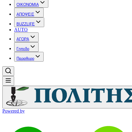
OIKONOMIA
ΑΠΟΨΕΙΣ
BUZZLIFE
AUTO
ΑΓΟΡΑ
Γηπεδο
Παραθυρο
Powered by