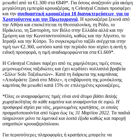
μειωθεί από τα €1.300 στα €849*. Για όσους αναζητούν μία ακόμη
μεγαλύτερη εμπειρία κρουαζιέρας, η Celestyal Cruises προσφέρει
και την
συνδυαστική κρουαζιέρα 18 διανυκτερεύσεων για τα
Χριστούγεννα και την Πρωτοχρονιά
. Η κρουαζιέρα ξεκινά από
την Αθήνα και επισκέπτεται τη Θεσσαλονίκη, τη Ρόδο, το
Ηράκλειο, τη Σαντορίνη, τον Βόλο στην Ελλάδα αλλά και την
Σμύρνη και την Κωνσταντινούπολη, καθώς και την Αίγυπτο, το
Ισραήλ και την Κύπρο. Το συγκεκριμένο ταξίδι ανέρχεται στην
τιμή των €2.360, ωστόσο κατά την περίοδο που ισχύει η αυτή η
ειδική προσφορά, η τιμή αναδιαμορφώνεται στα €1.669*.
Η Celestyal Cruises παρέχει από τις χαμηλότερες τιμές στους
μεμονωμένους ταξιδιώτες και έχει κερδίσει πολλαπλά βραβεία
«Σόλο/ Solo Ταξιδιωτών». Κατά τη διάρκεια της καμπάνιας
«Αποδράστε Ξανά στο Μπλε», η επιβάρυνση της μονόκλινης
καμπίνας θα μειωθεί κατά 15% σε επιλεγμένες κρουαζιέρες.
*
Όλες οι αναγραφόμενες τιμές είναι ανά άτομο βάσει διπλής
χωρητικότητας σε κάθε καμπίνα και αναφέρονται σε ευρώ. Η
προσφορά ισχύει για νέες, μεμονωμένες κρατήσεις, οι οποίες
πραγματοποιούνται από τώρα έως τις 31 Μαρτίου 2022.
Τα παιδιά
π
ληρώνουν μόνο τα λιμενικά και λοιπά έξοδα καθώς και παροχή
υπηρεσιών κρουαζιερόπλοιου.
Για περισσότερες πληροφορίες ή κρατήσεις μπορείτε να