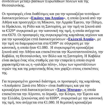
συνδέσεων μεταξύ βασικών Ευρωπαϊκών πόλεων και της
Θεσσαλονίκης.
Οι προσφορές είναι διαθέσιμες και για την κρουαζιέρα τεσσάρων
διανυκτερεύσεων «
Εικόνες του Αιγαίου
», η οποία ξεκινά από την
Αθήνα και προσεγγίζει τη Μύκονο, την Αρχαία Έφεσο, την Πάτμο,
το Ηράκλειο, τη Ρόδο και τη Σαντορίνη, με την τιμή να ξεκινά από
τα €329* συγκριτικά με την κανονική της τιμή, η οποία ανέρχεται
στα €670. Οι προσφορές της συγκεκριμένης καμπάνιας ισχύουν και
για την κρουαζιέρα επτά διανυκτερεύσεων «
Εκλεκτό Αιγαίο
», με
την τιμή να διαμορφώνεται στα €599* σε σύγκριση με την
κανονική, η οποία ήταν €1.080. Η συγκεκριμένη κρουαζιέρα
ξεκινά από την Αθήνα και επισκέπτεται την Κωνσταντινούπολη, την
Καβάλα, τη Θεσσαλονίκη, τον Βόλο και τη Σαντορίνη. Η Καβάλα
είναι ακόμα ένας νέος σταθμός για την εταιρεία η οποία συχνά
χαρακτηρίζεται ως η «γαλάζια πόλη», λόγω των κρυστάλλινων
νερών της και της μαγευτικής θέας που χαρίζει στους επισκέπτες
της.
Για περιορισμένο χρονικό διάστημα, οι προσφορές της καμπάνιας
«Αποδράστε Ξανά στο Μπλε» είναι διαθέσιμες και για την
κρουαζιέρα επτά διανυκτερεύσεων «
Τρεις Ήπειροι
», η οποία
επισκέπτεται την Αίγυπτο, το Ισραήλ, την Κύπρο, την Έφεσο και
την Ελλάδα, ξεκινώντας από τα €699*, συγκριτικά με την κανονική
της τιμή, που ανέρχεται στα €1.080. Η θεματική κρουαζιέρα