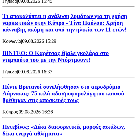
Γήπεδο
|
09.08.2026 15:45
Τι αποκαλύπτει η ανάλυση λυμάτων για τη χρήση
ναρκωτικών στην Κύπρο - Τίνα Παύλου: Χρήση
κάνναβης ακόμη και από την ηλικία των 11 ετών!
Κοινωνία
|
09.08.2026 15:29
ΒΙΝΤΕΟ: Ο Καρέτσας έβαλε γκολάρα στο
ντεμπούτο του με την Ντόρτμουντ!
Γήπεδο
|
09.08.2026 16:37
Πέντε Βρετανοί συνελήφθησαν στο αεροδρόμιο
Λάρνακας: 75 κιλά αδασμοφορολόγητου καπνού
βρέθηκαν στις αποσκευές τους
Κύπρος
|
09.08.2026 16:36
Πετεβίνος: «Δέκα διαφορετικές μορφές ασπίδων,
δέκα ενεργά αθλήματα»