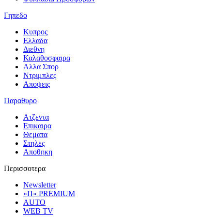
Γηπεδο
Κυπρος
Ελλαδα
Διεθνη
Καλαθοσφαιρα
Αλλα Σπορ
Ντριμπλες
Αποψεις
Παραθυρο
Ατζεντα
Επικαιρα
Θεματα
Στηλες
Αποθηκη
Περισσοτερα
Newsletter
«Π» PREMIUM
AUTO
WEB TV