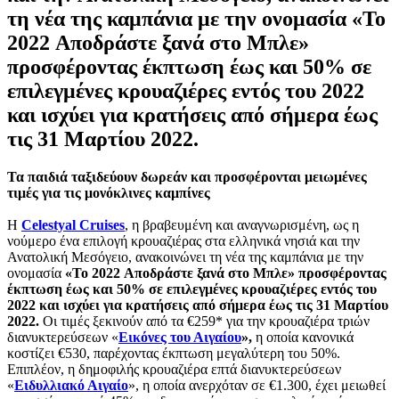
τη νέα της καμπάνια με την ονομασία «To
2022 Αποδράστε ξανά στο Μπλε»
προσφέροντας έκπτωση έως και 50% σε
επιλεγμένες κρουαζιέρες εντός του 2022
και ισχύει για κρατήσεις από σήμερα έως
τις 31 Μαρτίου 2022.
Τα παιδιά ταξιδεύουν δωρεάν και προσφέρονται μειωμένες
τιμές για τις μονόκλινες καμπίνες
Η
Celestyal
Cruises
, η βραβευμένη και αναγνωρισμένη, ως η
νούμερο ένα επιλογή κρουαζιέρας στα ελληνικά νησιά και την
Ανατολική Μεσόγειο, ανακοινώνει τη νέα της καμπάνια με την
ονομασία
«
T
o
2022 Αποδράστε ξανά στο Μπλε» προσφέροντας
έκπτωση έως και 50% σε επιλεγμένες κρουαζιέρες εντός του
2022 και ισχύει για κρατήσεις από σήμερα έως τις 31 Μαρτίου
2022.
Οι τιμές ξεκινούν από τα €259* για την κρουαζιέρα τριών
διανυκτερεύσεων «
Εικόνες του Αιγαίου
»,
η οποία κανονικά
κοστίζει €530, παρέχοντας έκπτωση μεγαλύτερη του 50%.
Επιπλέον, η δημοφιλής κρουαζιέρα επτά διανυκτερεύσεων
«
Ειδυλλιακό Αιγαίο
», η οποία ανερχόταν σε €1.300, έχει μειωθεί