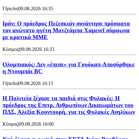
Γήπεδο
|
09.08.2026 16:35
Ιράν: Ο πρόεδρος Πεζεσκιάν συνάντησε πρόσφατα
τον ανώτατο ηγέτη Μοτζτάμπα Χαμενεΐ σύμφωνα
με κρατικά ΜΜΕ
Κόσμος
|
09.08.2026 16:33
Ολυμπιακός: Δεν «έπεσε» για Γουόκαπ-Αποσύρθηκε
η Ντουμπάι BC
Γήπεδο
|
09.08.2026 16:13
Η Πολιτεία ξέχασε τα παιδιά στις Φυλακές: Η
πρόεδρος της Επιτρ. Ανθρωπίνων Δικαιωμάτων του
ΠΔΣ, Αλεξία Κουντουρή, για τις Φυλακές Ανηλίκων
Κύπρος
|
09.08.2026 16:00