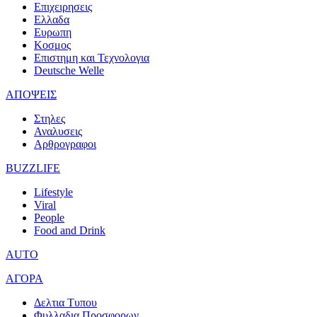
Επιχειρησεις
Ελλαδα
Ευρωπη
Κοσμος
Επιστημη και Τεχνολογια
Deutsche Welle
ΑΠΟΨΕΙΣ
Στηλες
Αναλυσεις
Αρθρογραφοι
BUZZLIFE
Lifestyle
Viral
People
Food and Drink
AUTO
ΑΓΟΡΑ
Δελτια Τυπου
Φυλλαδια Προσφορων