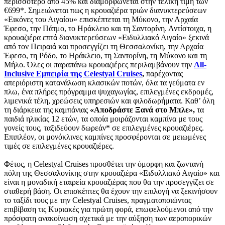
περισσότερο από 45% και διαμορφώνεται στην τελική τιμή των
€699*. Σημειώνεται πως η κρουαζιέρα τριών διανυκτερεύσεων
«Εικόνες του Αιγαίου» επισκέπτεται τη Μύκονο, την Αρχαία
Έφεσο, την Πάτμο, το Ηράκλειο και τη Σαντορίνη. Αντίστοιχα, η
κρουαζιέρα επτά διανυκτερεύσεων «Ειδυλλιακό Αιγαίο» ξεκινά
από τον Πειραιά και προσεγγίζει τη Θεσσαλονίκη, την Αρχαία
Έφεσο, τη Ρόδο, το Ηράκλειο, τη Σαντορίνη, τη Μύκονο και τη
Μήλο. Όλες οι παραπάνω κρουαζιέρες περιλαμβάνουν την
Αll-
Inclusive Εμπειρία της Celestyal Cruises
,
παρέχοντας
απεριόριστη κατανάλωση κλασικών ποτών, όλα τα γεύματα εν
πλω, ένα πλήρες πρόγραμμα ψυχαγωγίας, επιλεγμένες εκδρομές,
λιμενικά τέλη, χρεώσεις υπηρεσιών και φιλοδωρήματα. Καθ’ όλη
τη διάρκεια της καμπάνιας
«Αποδράστε Ξανά στο Μπλε»,
τα
παιδιά ηλικίας 12 ετών, τα οποία μοιράζονται καμπίνα με τους
γονείς τους, ταξιδεύουν δωρεάν* σε επιλεγμένες κρουαζιέρες.
Επιπλέον, οι μονόκλινες καμπίνες προσφέρονται σε μειωμένες
τιμές σε επιλεγμένες κρουαζιέρες.
Φέτος, η Celestyal Cruises προσθέτει την όμορφη και ζωντανή
πόλη της Θεσσαλονίκης στην κρουαζιέρα «Ειδυλλιακό Αιγαίο» και
είναι η μοναδική εταιρεία κρουαζιέρας που θα την προσεγγίζει σε
σταθερή βάση. Οι επισκέπτες θα έχουν την επιλογή να ξεκινήσουν
το ταξίδι τους με την Celestyal Cruises, πραγματοποιώντας
επιβίβαση τις Κυριακές για πρώτη φορά, επωφελούμενοι από την
πρόσφατη ανακοίνωση σχετικά με την αύξηση των αεροπορικών