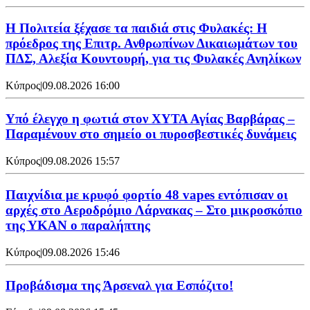
Η Πολιτεία ξέχασε τα παιδιά στις Φυλακές: Η
πρόεδρος της Επιτρ. Ανθρωπίνων Δικαιωμάτων του
ΠΔΣ, Αλεξία Κουντουρή, για τις Φυλακές Ανηλίκων
Κύπρος
|
09.08.2026 16:00
Υπό έλεγχο η φωτιά στον ΧΥΤΑ Αγίας Βαρβάρας –
Παραμένουν στο σημείο οι πυροσβεστικές δυνάμεις
Κύπρος
|
09.08.2026 15:57
Παιχνίδια με κρυφό φορτίο 48 vapes εντόπισαν οι
αρχές στο Αεροδρόμιο Λάρνακας – Στο μικροσκόπιο
της ΥΚΑΝ ο παραλήπτης
Κύπρος
|
09.08.2026 15:46
Προβάδισμα της Άρσεναλ για Εσπόζιτο!