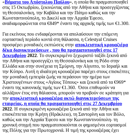
«
Βήματα του Απόστολου Παύλου
», η οποία θα πραγματοποιηθεί
στις 15 Οκτωβρίου, ξεκινώντας από την Αθήνα και προσεγγίζοντας
τη Θεσσαλονίκη, την Καβάλα και την Πάτμο καθώς και την
Κωνσταντινούπολη, το Δικελί και την Αρχαία Έφεσο,
αναδιαμορφώνεται στα €849* έναντι της αρχικής τιμής των €1.300.
Για εκείνους που ενδιαφέρονται να απολαύσουν την επόμενη
εορταστική περίοδο κοντά στη θάλασσα, η Celestyal Cruises
προσφέρει μοναδικές εκπτώσεις στην
αποκλειστική κρουαζιέρα
δέκα διανυκτερεύσεων , που θα πραγματοποιηθεί στις 17
Δεκεμβρίου
2022
. Το συγκεκριμένο ξεχωριστό ταξίδι ξεκινά από
την Αθήνα και προσεγγίζει τη Θεσσαλονίκη και τη Ρόδο στην
Ελλάδα και στην συνέχεια τη Σμύρνη, την Αίγυπτο, το Ισραήλ και
την Κύπρο. Αυτή η ιδιαίτερη κρουαζιέρα παρέχει στους επισκέπτες
την μοναδική εμπειρία ζωής να περάσουν την ημέρα των
Χριστουγέννων στους «Αγίους Τόπους» και ξεκινά από τα €969*
έναντι της κανονικής τιμής των €1.360. Όσοι επιθυμούν να
αλλάξουν έτος στη θάλασσα, μπορούν να προβούν σε κράτηση για
την
αποκλειστική κρουαζιέρα οκτώ διανυκτερεύσεων της
εταιρείας, η οποία θα πραγματοποιηθεί στις 27 Δεκεμβρίου
2022
. Η συγκεκριμένη κρουαζιέρα ξεκινά από την Αθήνα και
επισκέπτεται την Κρήτη (Ηράκλειο), τη Σαντορίνη και τον Βόλο,
καθώς και την Αρχαία Έφεσο και την Κωνσταντινούπολη- τη
χρονική στιγμή που πραγματοποιούνται οι φημισμένοι εορτασμοί
της Πόλης για την Πρωτοχρονιά. Η τιμή της κρουαζιέρας έχει