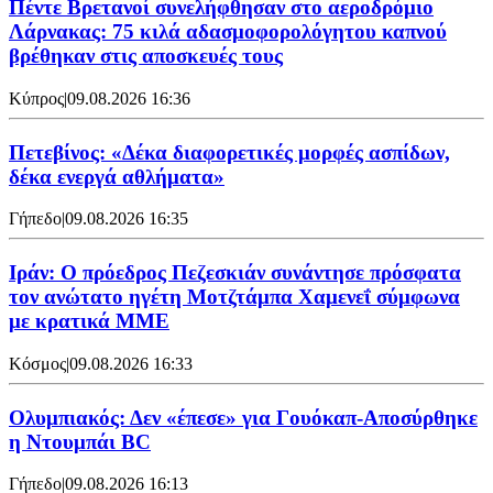
Πέντε Βρετανοί συνελήφθησαν στο αεροδρόμιο
Λάρνακας: 75 κιλά αδασμοφορολόγητου καπνού
βρέθηκαν στις αποσκευές τους
Κύπρος
|
09.08.2026 16:36
Πετεβίνος: «Δέκα διαφορετικές μορφές ασπίδων,
δέκα ενεργά αθλήματα»
Γήπεδο
|
09.08.2026 16:35
Ιράν: Ο πρόεδρος Πεζεσκιάν συνάντησε πρόσφατα
τον ανώτατο ηγέτη Μοτζτάμπα Χαμενεΐ σύμφωνα
με κρατικά ΜΜΕ
Κόσμος
|
09.08.2026 16:33
Ολυμπιακός: Δεν «έπεσε» για Γουόκαπ-Αποσύρθηκε
η Ντουμπάι BC
Γήπεδο
|
09.08.2026 16:13