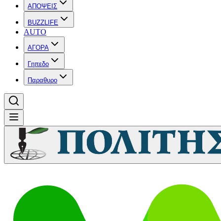
ΑΠΟΨΕΙΣ
BUZZLIFE
AUTO
ΑΓΟΡΑ
Γηπεδο
Παραθυρο