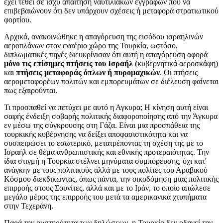
έχει τεθεί σε ισχύ απαίτηση ναυτιλιακών εγγράφων που να
επιβεβαιώνουν ότι δεν υπάρχουν σχέσεις ή μεταφορά στρατιωτικού
φορτίου.
Αρχικά, ανακοινώθηκε η απαγόρευση της εισόδου ισραηλινών
αεροπλάνων στον εναέριο χώρο της Τουρκία, ωστόσο,
διπλωματικές πηγές διευκρίνισαν ότι αυτή η απαγόρευση αφορά
μόνο τις επίσημες πτήσεις του Ισραήλ
(κυβερνητικά αεροσκάφη)
και
πτήσεις μεταφοράς όπλων ή πυρομαχικών
. Οι πτήσεις
αερομεταφορέων πολιτών και εμπορευμάτων σε διέλευση φαίνεται
πως εξαιρούνται.
Τι προσπαθεί να πετύχει με αυτό η Αγκυρα; Η κίνηση αυτή είναι
σαφής ένδειξη σοβαρής πολιτικής διαφοροποίησης από την Άγκυρα
εν μέσω της σύγκρουσης στη Γάζα. Είναι μια προσπάθεια της
τουρκικής κυβέρνησης να δείξει αποφασιστικότητα και να
συσπειρώσει το εσωτερικό, μετατρέποντας τη σχέση της με το
Ισραήλ σε θέμα ανθρωπιστικής και εθνικής προτεραιότητας. Την
ίδια στιγμή η Τουρκία στέλνει μηνύματα συμπόρευσης, όχι κατ'
ανάγκην με τους πολιτικούς αλλά με τους πολίτες του Αραβικού
Κόσμου διεκδικώντας, όπως πάντα, την οικοδόμηση μιας πολιτικής
επιρροής στους Σουνίτες, αλλά και με το Ιράν, το οποίο απώλεσε
μεγάλο μέρος της επιρροής του μετά τα αμερικανικά χτυπήματα
στην Τεχεράνη.
Παρά την αυστηρότητα των δηλώσεων, η Τουρκία δεν οδηγεί την