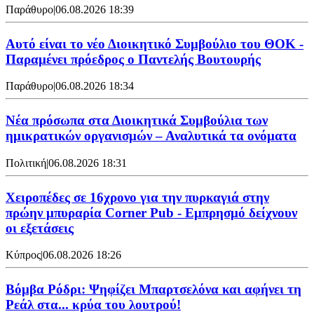
Παράθυρο
|
06.08.2026 18:39
Αυτό είναι το νέο Διοικητικό Συμβούλιο του ΘΟΚ -
Παραμένει πρόεδρος ο Παντελής Βουτουρής
Παράθυρο
|
06.08.2026 18:34
Νέα πρόσωπα στα Διοικητικά Συμβούλια των
ημικρατικών οργανισμών – Αναλυτικά τα ονόματα
Πολιτική
|
06.08.2026 18:31
Χειροπέδες σε 16χρονο για την πυρκαγιά στην
πρώην μπυραρία Corner Pub - Εμπρησμό δείχνουν
οι εξετάσεις
Κύπρος
|
06.08.2026 18:26
Βόμβα Ρόδρι: Ψηφίζει Μπαρτσελόνα και αφήνει τη
Ρεάλ στα... κρύα του λουτρού!