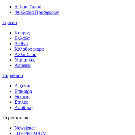
Δελτια Τυπου
Φυλλαδια Προσφορων
Γηπεδο
Κυπρος
Ελλαδα
Διεθνη
Καλαθοσφαιρα
Αλλα Σπορ
Ντριμπλες
Αποψεις
Παραθυρο
Ατζεντα
Επικαιρα
Θεματα
Στηλες
Αποθηκη
Περισσοτερα
Newsletter
«Π» PREMIUM