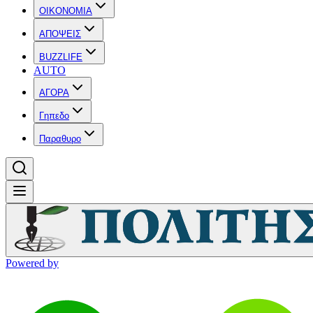
OIKONOMIA
ΑΠΟΨΕΙΣ
BUZZLIFE
AUTO
ΑΓΟΡΑ
Γηπεδο
Παραθυρο
Powered by