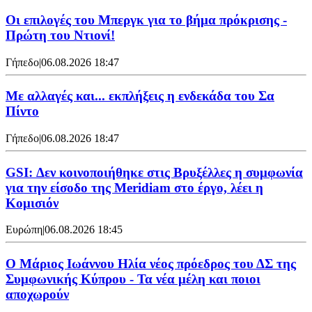
Οι επιλογές του Μπεργκ για το βήμα πρόκρισης -
Πρώτη του Ντιονί!
Γήπεδο
|
06.08.2026 18:47
Με αλλαγές και... εκπλήξεις η ενδεκάδα του Σα
Πίντο
Γήπεδο
|
06.08.2026 18:47
GSI: Δεν κοινοποιήθηκε στις Βρυξέλλες η συμφωνία
για την είσοδο της Meridiam στο έργο, λέει η
Κομισιόν
Ευρώπη
|
06.08.2026 18:45
Ο Μάριος Ιωάννου Ηλία νέος πρόεδρος του ΔΣ της
Συμφωνικής Κύπρου - Τα νέα μέλη και ποιοι
αποχωρούν