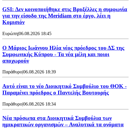
GSI: Δεν κοινοποιήθηκε στις Βρυξέλλες η συμφωνία
για την είσοδο της Meridiam στο έργο, λέει η
Κομισιόν
Ευρώπη
|
06.08.2026 18:45
Ο Μάριος Ιωάννου Ηλία νέος πρόεδρος του ΔΣ της
Συμφωνικής Κύπρου - Τα νέα μέλη και ποιοι
αποχωρούν
Παράθυρο
|
06.08.2026 18:39
Αυτό είναι το νέο Διοικητικό Συμβούλιο του ΘΟΚ -
Παραμένει πρόεδρος ο Παντελής Βουτουρής
Παράθυρο
|
06.08.2026 18:34
Νέα πρόσωπα στα Διοικητικά Συμβούλια των
ημικρατικών οργανισμών – Αναλυτικά τα ονόματα