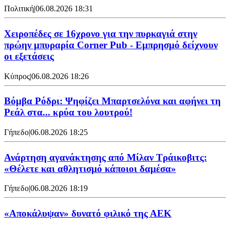
Πολιτική
|
06.08.2026 18:31
Χειροπέδες σε 16χρονο για την πυρκαγιά στην
πρώην μπυραρία Corner Pub - Εμπρησμό δείχνουν
οι εξετάσεις
Κύπρος
|
06.08.2026 18:26
Βόμβα Ρόδρι: Ψηφίζει Μπαρτσελόνα και αφήνει τη
Ρεάλ στα... κρύα του λουτρού!
Γήπεδο
|
06.08.2026 18:25
Ανάρτηση αγανάκτησης από Μίλαν Τράικοβιτς:
«Θέλετε και αθλητισμό κάποιοι δαμέσα»
Γήπεδο
|
06.08.2026 18:19
«Αποκάλυψαν» δυνατό φιλικό της ΑΕΚ