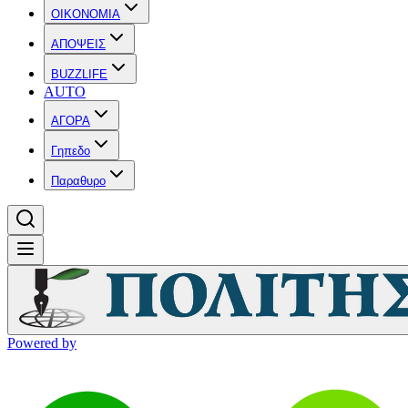
OIKONOMIA
ΑΠΟΨΕΙΣ
BUZZLIFE
AUTO
ΑΓΟΡΑ
Γηπεδο
Παραθυρο
Powered by