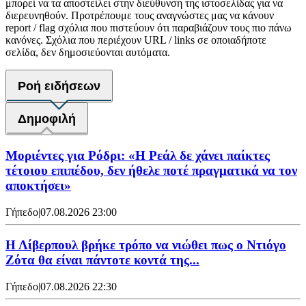
μπορεί να τα αποστείλει στην διεύθυνση της ιστοσελίδας για να
διερευνηθούν. Προτρέπουμε τους αναγνώστες μας να κάνουν
report / flag σχόλια που πιστεύουν ότι παραβιάζουν τους πιο πάνω
κανόνες. Σχόλια που περιέχουν URL / links σε οποιαδήποτε
σελίδα, δεν δημοσιεύονται αυτόματα.
Ροή ειδήσεων
Δημοφιλή
Μοριέντες για Ρόδρι: «Η Ρεάλ δε χάνει παίκτες
τέτοιου επιπέδου, δεν ήθελε ποτέ πραγματικά να τον
αποκτήσει»
Γήπεδο
|
07.08.2026 23:00
Η Λίβερπουλ βρήκε τρόπο να νιώθει πως ο Ντιόγο
Ζότα θα είναι πάντοτε κοντά της...
Γήπεδο
|
07.08.2026 22:30