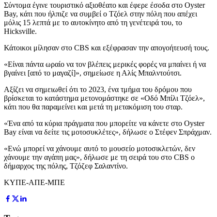
Σύντομα έγινε τουριστικό αξιοθέατο και έφερε έσοδα στο Oyster
Bay, κάτι που ήλπιζε να συμβεί ο Τζόελ στην πόλη που απέχει
μόλις 15 λεπτά με το αυτοκίνητο από τη γενέτειρά του, το
Hicksville.
Κάτοικοι μίλησαν στο CBS και εξέφρασαν την απογοήτευσή τους.
«Είναι πάντα ωραίο να τον βλέπεις μερικές φορές να μπαίνει ή να
βγαίνει [από το μαγαζί]», σημείωσε η Αλίς Μπαλντούτσι.
Αξίζει να σημειωθεί ότι το 2023, ένα τμήμα του δρόμου που
βρίσκεται το κατάστημα μετονομάστηκε σε «Οδό Μπίλι Τζόελ»,
κάτι που θα παραμείνει και μετά τη μετακόμιση του σταρ.
«Ένα από τα κύρια πράγματα που μπορείτε να κάνετε στο Oyster
Bay είναι να δείτε τις μοτοσυκλέτες», δήλωσε ο Στέφεν Σπράχμαν.
«Ενώ μπορεί να χάνουμε αυτό το μουσείο μοτοσικλετών, δεν
χάνουμε την αγάπη μας», δήλωσε με τη σειρά του στο CBS ο
δήμαρχος της πόλης, Τζόζεφ Σαλαντίνο.
ΚΥΠΕ-ΑΠΕ-ΜΠΕ