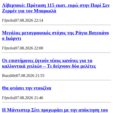
Λίβερπουλ: Πρόταση 115 εκατ. ευρώ στην Παρί Σεν
Ζερμέν για τον Μπαρκολά
Γήπεδο
|
07.08.2026 22:14
Μεγάλος μεταγραφικός στόχος της Ράγιο Βαγεκάνο
ο Ικάρντι
Γήπεδο
|
07.08.2026 22:00
Οι επιστήμονες ζητούν νέους κανόνες για τα
καλλυντικά χειλιών – Τι δείχνουν δύο μελέτες
Buzzlife
|
07.08.2026 21:55
Θα φτάσει την ντουζίνα
Γήπεδο
|
07.08.2026 21:46
Η Μάντεστερ Σίτι προχωράει με την απόκτηση του