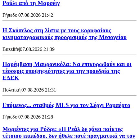
Ρούλι από τη Μαρσέιγ
Γήπεδο
|
07.08.2026 21:42
Η Σκόπελος στη λίστα με τους κορυφαίους
κινηματογραφικούς προορισμούς της Μεσογείου
Buzzlife
|
07.08.2026 21:39
Παρέμβαση Μαυρονικόλα: Να επικυρωθούν και οι
τέσσερις υποψηφιότητες για την προεδρία της
ΕΔΕΚ
Πολιτική
|
07.08.2026 21:31
Επόμενος... σταθμός MLS για τον Σέρχι Ρομπέρτο
Γήπεδο
|
07.08.2026 21:28
Μοριέντες για Ρόδρι: «Η Ρεάλ δε χάνει παίκτες
τέτοιου επιπέδου, δεν ήθελε ποτέ πραγματικά να τον