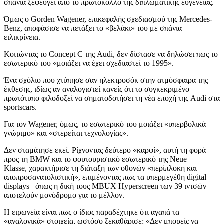
σπάνια ξεφεύγει από το πρωτόκολλο της διπλωματικής ευγένειας.
Όμως ο Gorden Wagener, επικεφαλής σχεδιασμού της Mercedes-
Benz, αποφάσισε να πετάξει το «βελάκι» του με σπάνια
ειλικρίνεια.
Κοιτώντας το Concept C της Audi, δεν δίστασε να δηλώσει πως το
εσωτερικό του «μοιάζει να έχει σχεδιαστεί το 1995».
Ένα σχόλιο που χτύπησε σαν ηλεκτροσόκ στην ατμόσφαιρα της
έκθεσης, ιδίως αν αναλογιστεί κανείς ότι το συγκεκριμένο
πρωτότυπο φιλοδοξεί να σηματοδοτήσει τη νέα εποχή της Audi στα
sportscars.
Για τον Wagener, όμως, το εσωτερικό του μοιάζει «υπερβολικά
γνώριμο» και «στερείται τεχνολογίας».
Δεν σταμάτησε εκεί. Ρίχνοντας δεύτερο «καρφί», αυτή τη φορά
προς τη BMW και το φουτουριστικό εσωτερικό της Neue
Klasse, χαρακτήρισε τη διάταξη των οθονών «περίπλοκη και
αποπροσανατολιστική», επιμένοντας πως τα υπερμεγέθη digital
displays –όπως η δική τους MBUX Hyperscreen των 39 ιντσών–
αποτελούν μονόδρομο για το μέλλον.
Η ειρωνεία είναι πως ο ίδιος παραδέχτηκε ότι αγαπά τα
«αναλογικά» στοιχεία, ωστόσο ξεκαθάρισε: «Δεν μπορείς να