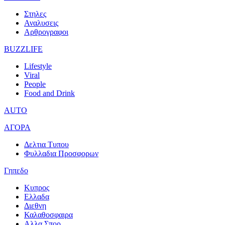
Στηλες
Αναλυσεις
Αρθρογραφοι
BUZZLIFE
Lifestyle
Viral
People
Food and Drink
AUTO
ΑΓΟΡΑ
Δελτια Τυπου
Φυλλαδια Προσφορων
Γηπεδο
Κυπρος
Ελλαδα
Διεθνη
Καλαθοσφαιρα
Αλλα Σπορ