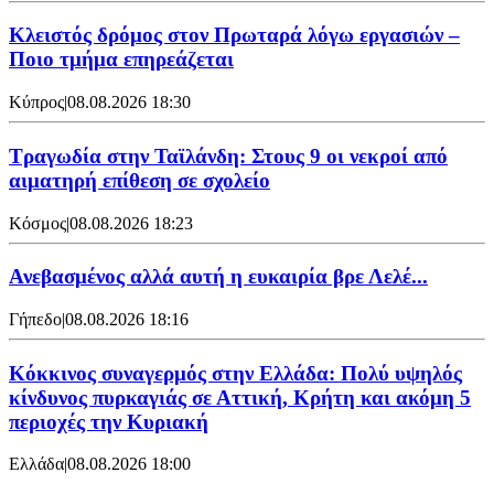
Κλειστός δρόμος στον Πρωταρά λόγω εργασιών –
Ποιο τμήμα επηρεάζεται
Κύπρος
|
08.08.2026 18:30
Τραγωδία στην Ταϊλάνδη: Στους 9 οι νεκροί από
αιματηρή επίθεση σε σχολείο
Κόσμος
|
08.08.2026 18:23
Ανεβασμένος αλλά αυτή η ευκαιρία βρε Λελέ...
Γήπεδο
|
08.08.2026 18:16
Κόκκινος συναγερμός στην Ελλάδα: Πολύ υψηλός
κίνδυνος πυρκαγιάς σε Αττική, Κρήτη και ακόμη 5
περιοχές την Κυριακή
Ελλάδα
|
08.08.2026 18:00