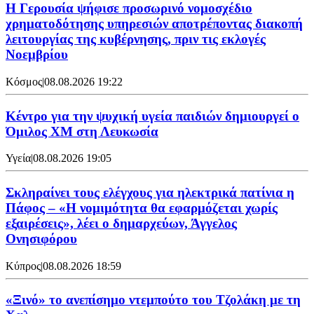
Η Γερουσία ψήφισε προσωρινό νομοσχέδιο
χρηματοδότησης υπηρεσιών αποτρέποντας διακοπή
λειτουργίας της κυβέρνησης, πριν τις εκλογές
Νοεμβρίου
Κόσμος
|
08.08.2026 19:22
Κέντρο για την ψυχική υγεία παιδιών δημιουργεί ο
Όμιλος XM στη Λευκωσία
Υγεία
|
08.08.2026 19:05
Σκληραίνει τους ελέγχους για ηλεκτρικά πατίνια η
Πάφος – «Η νομιμότητα θα εφαρμόζεται χωρίς
εξαιρέσεις», λέει ο δημαρχεύων, Άγγελος
Ονησιφόρου
Κύπρος
|
08.08.2026 18:59
«Ξινό» το ανεπίσημο ντεμπούτο του Τζολάκη με τη