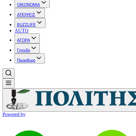
OIKONOMIA
ΑΠΟΨΕΙΣ
BUZZLIFE
AUTO
ΑΓΟΡΑ
Γηπεδο
Παραθυρο
Powered by