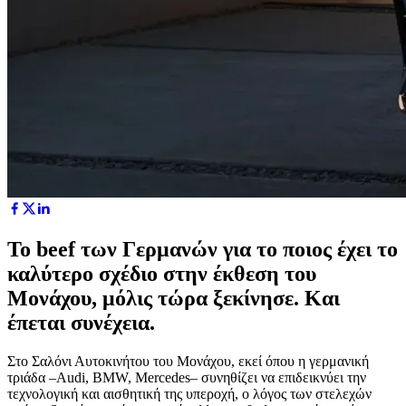
Το beef των Γερμανών για το ποιος έχει το
καλύτερο σχέδιο στην έκθεση του
Μονάχου, μόλις τώρα ξεκίνησε. Και
έπεται συνέχεια.
Στο Σαλόνι Αυτοκινήτου του Μονάχου, εκεί όπου η γερμανική
τριάδα –Audi, BMW, Mercedes– συνηθίζει να επιδεικνύει την
τεχνολογική και αισθητική της υπεροχή, ο λόγος των στελεχών