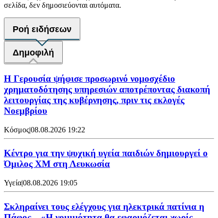
σελίδα, δεν δημοσιεύονται αυτόματα.
Ροή ειδήσεων
Δημοφιλή
Η Γερουσία ψήφισε προσωρινό νομοσχέδιο
χρηματοδότησης υπηρεσιών αποτρέποντας διακοπή
λειτουργίας της κυβέρνησης, πριν τις εκλογές
Νοεμβρίου
Κόσμος
|
08.08.2026 19:22
Κέντρο για την ψυχική υγεία παιδιών δημιουργεί ο
Όμιλος XM στη Λευκωσία
Υγεία
|
08.08.2026 19:05
Σκληραίνει τους ελέγχους για ηλεκτρικά πατίνια η
Πάφος – «Η νομιμότητα θα εφαρμόζεται χωρίς