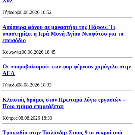
Χαλ
Γήπεδο
|
08.08.2026 18:52
Απόπειρα φόνου σε μοναστήρι της Πάφου: Τι
υποστηρίζει η Ιερά Μονή Αγίου Νεοφύτου για το
επεισόδιο
Κοινωνία
|
08.08.2026 18:45
Οι «πυροβολισμοί» των φορ φέρνουν χαμόγελο στην
ΑΕΛ
Γήπεδο
|
08.08.2026 18:33
Κλειστός δρόμος στον Πρωταρά λόγω εργασιών –
Ποιο τμήμα επηρεάζεται
Κύπρος
|
08.08.2026 18:30
Τραγωδία στην Ταϊλάνδη: Στους 9 οι νεκροί από