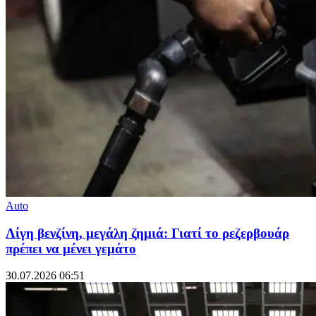
Auto
Λίγη βενζίνη, μεγάλη ζημιά: Γιατί το ρεζερβουάρ
πρέπει να μένει γεμάτο
30.07.2026 06:51