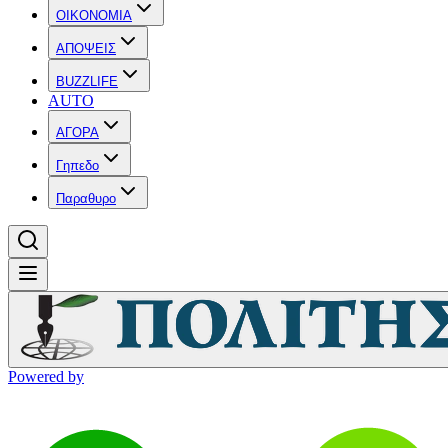
OIKONOMIA
ΑΠΟΨΕΙΣ
BUZZLIFE
AUTO
ΑΓΟΡΑ
Γηπεδο
Παραθυρο
Powered by