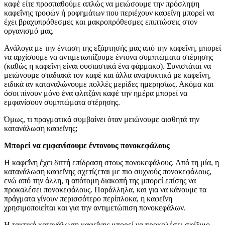
καφέ είτε προσπαθούμε απλώς να μειώσουμε την πρόσληψη
καφεΐνης τροφών ή ροφημάτων που περιέχουν καφεΐνη μπορεί να
έχει βραχυπρόθεσμες και μακροπρόθεσμες επιπτώσεις στον
οργανισμό μας.
Ανάλογα με την ένταση της εξάρτησής μας από την καφεΐνη, μπορεί
να αρχίσουμε να αντιμετωπίζουμε έντονα συμπτώματα στέρησης
(καθώς η καφεΐνη είναι ουσιαστικά ένα φάρμακο). Συνιστάται να
μειώνουμε σταδιακά τον καφέ και άλλα αναψυκτικά με καφεΐνη,
ειδικά αν καταναλώνουμε πολλές μερίδες ημερησίως. Ακόμα και
όσοι πίνουν μόνο ένα φλιτζάνι καφέ την ημέρα μπορεί να
εμφανίσουν συμπτώματα στέρησης.
Όμως, τι πραγματικά συμβαίνει όταν μειώνουμε αισθητά την
κατανάλωση καφεΐνης;
Μπορεί να εμφανίσουμε έντονους πονοκεφάλους
Η καφεΐνη έχει διττή επίδραση στους πονοκεφάλους. Από τη μία, η
κατανάλωση καφεΐνης σχετίζεται με πιο συχνούς πονοκεφάλους,
ενώ από την άλλη, η απότομη διακοπή της μπορεί επίσης να
προκαλέσει πονοκεφάλους. Παράλληλα, και για να κάνουμε τα
πράγματα γίνουν περισσότερο περίπλοκα, η καφεΐνη
χρησιμοποιείται και για την αντιμετώπιση πονοκεφάλων.
Η τακτική κατανάλωση καφεΐνης μπορεί να προκαλέσει σφίξιμο