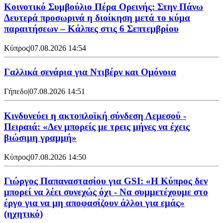
Κοινοτικό Συμβούλιο Πέρα Ορεινής: Στην Πάνω
Δευτερά προσωρινά η διοίκηση μετά το κύμα
παραιτήσεων – Κάλπες στις 6 Σεπτεμβρίου
Κύπρος
|
07.08.2026 14:54
Γαλλικά σενάρια για Ντιβέρν και Ομόνοια
Γήπεδο
|
07.08.2026 14:51
Κινδυνεύει η ακτοπλοϊκή σύνδεση Λεμεσού -
Πειραιά: «Δεν μπορείς με τρεις μήνες να έχεις
βιώσιμη γραμμή»
Κύπρος
|
07.08.2026 14:50
Γιώργος Παπαναστασίου για GSI: «Η Κύπρος δεν
μπορεί να λέει συνεχώς όχι - Να συμμετέχουμε στο
έργο για να μη αποφασίζουν άλλοι για εμάς»
(ηχητικό)