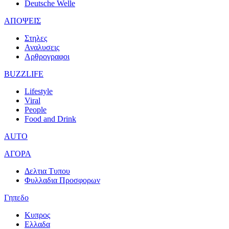
Deutsche Welle
ΑΠΟΨΕΙΣ
Στηλες
Αναλυσεις
Αρθρογραφοι
BUZZLIFE
Lifestyle
Viral
People
Food and Drink
AUTO
ΑΓΟΡΑ
Δελτια Τυπου
Φυλλαδια Προσφορων
Γηπεδο
Κυπρος
Ελλαδα