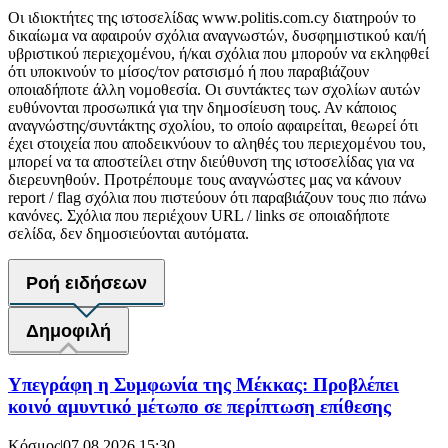
Οι ιδιοκτήτες της ιστοσελίδας www.politis.com.cy διατηρούν το
δικαίωμα να αφαιρούν σχόλια αναγνωστών, δυσφημιστικού και/ή
υβριστικού περιεχομένου, ή/και σχόλια που μπορούν να εκληφθεί
ότι υποκινούν το μίσος/τον ρατσισμό ή που παραβιάζουν
οποιαδήποτε άλλη νομοθεσία. Οι συντάκτες των σχολίων αυτών
ευθύνονται προσωπικά για την δημοσίευση τους. Αν κάποιος
αναγνώστης/συντάκτης σχολίου, το οποίο αφαιρείται, θεωρεί ότι
έχει στοιχεία που αποδεικνύουν το αληθές του περιεχομένου του,
μπορεί να τα αποστείλει στην διεύθυνση της ιστοσελίδας για να
διερευνηθούν. Προτρέπουμε τους αναγνώστες μας να κάνουν
report / flag σχόλια που πιστεύουν ότι παραβιάζουν τους πιο πάνω
κανόνες. Σχόλια που περιέχουν URL / links σε οποιαδήποτε
σελίδα, δεν δημοσιεύονται αυτόματα.
Ροή ειδήσεων
Δημοφιλή
Υπεγράφη η Συμφωνία της Μέκκας: Προβλέπει
κοινό αμυντικό μέτωπο σε περίπτωση επίθεσης
Κόσμος
|
07.08.2026 15:30