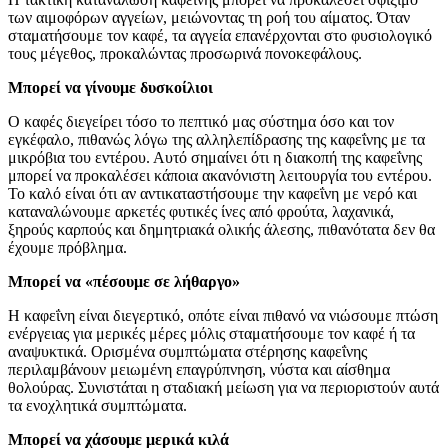
των αιμοφόρων αγγείων, μειώνοντας τη ροή του αίματος. Όταν
σταματήσουμε τον καφέ, τα αγγεία επανέρχονται στο φυσιολογικό
τους μέγεθος, προκαλώντας προσωρινά πονοκεφάλους.
Μπορεί να γίνουμε δυσκοίλιοι
Ο καφές διεγείρει τόσο το πεπτικό μας σύστημα όσο και τον
εγκέφαλο, πιθανώς λόγω της αλληλεπίδρασης της καφεΐνης με τα
μικρόβια του εντέρου. Αυτό σημαίνει ότι η διακοπή της καφεΐνης
μπορεί να προκαλέσει κάποια ακανόνιστη λειτουργία του εντέρου.
Το καλό είναι ότι αν αντικαταστήσουμε την καφεΐνη με νερό και
καταναλώνουμε αρκετές φυτικές ίνες από φρούτα, λαχανικά,
ξηρούς καρπούς και δημητριακά ολικής άλεσης, πιθανότατα δεν θα
έχουμε πρόβλημα.
Μπορεί να «πέσουμε σε λήθαργο»
Η καφεΐνη είναι διεγερτικό, οπότε είναι πιθανό να νιώσουμε πτώση
ενέργειας για μερικές μέρες μόλις σταματήσουμε τον καφέ ή τα
αναψυκτικά. Ορισμένα συμπτώματα στέρησης καφεΐνης
περιλαμβάνουν μειωμένη επαγρύπνηση, νύστα και αίσθημα
θολούρας. Συνιστάται η σταδιακή μείωση για να περιοριστούν αυτά
τα ενοχλητικά συμπτώματα.
Μπορεί να χάσουμε μερικά κιλά