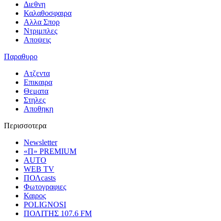
Διεθνη
Καλαθοσφαιρα
Αλλα Σπορ
Ντριμπλες
Αποψεις
Παραθυρο
Ατζεντα
Επικαιρα
Θεματα
Στηλες
Αποθηκη
Περισσοτερα
Newsletter
«Π» PREMIUM
AUTO
WEB TV
ΠΟΛcasts
Φωτογραφιες
Καιρος
POLIGNOSI
ΠΟΛΙΤΗΣ 107.6 FM