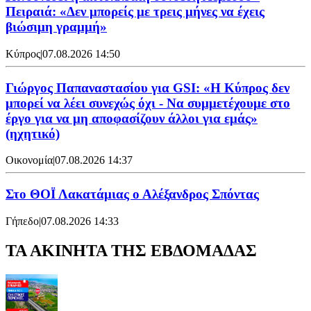
Πειραιά: «Δεν μπορείς με τρεις μήνες να έχεις
βιώσιμη γραμμή»
Κύπρος
|
07.08.2026 14:50
Γιώργος Παπαναστασίου για GSI: «Η Κύπρος δεν
μπορεί να λέει συνεχώς όχι - Να συμμετέχουμε στο
έργο για να μη αποφασίζουν άλλοι για εμάς»
(ηχητικό)
Οικονομία
|
07.08.2026 14:37
Στο ΘΟΪ Λακατάμιας ο Αλέξανδρος Σπόντας
Γήπεδο
|
07.08.2026 14:33
ΤΑ ΑΚΙΝΗΤΑ ΤΗΣ ΕΒΔΟΜΑΔΑΣ