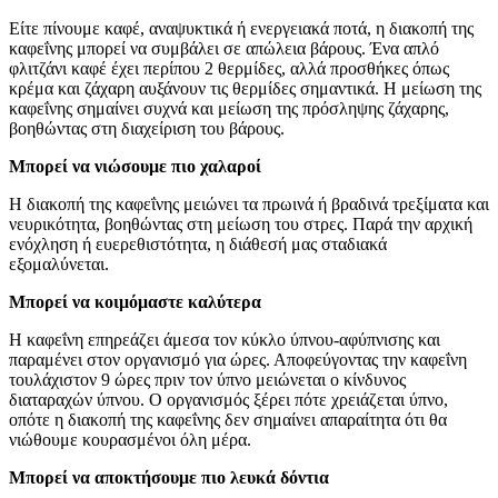
Είτε πίνουμε καφέ, αναψυκτικά ή ενεργειακά ποτά, η διακοπή της
καφεΐνης μπορεί να συμβάλει σε απώλεια βάρους. Ένα απλό
φλιτζάνι καφέ έχει περίπου 2 θερμίδες, αλλά προσθήκες όπως
κρέμα και ζάχαρη αυξάνουν τις θερμίδες σημαντικά. Η μείωση της
καφεΐνης σημαίνει συχνά και μείωση της πρόσληψης ζάχαρης,
βοηθώντας στη διαχείριση του βάρους.
Μπορεί να νιώσουμε πιο χαλαροί
Η διακοπή της καφεΐνης μειώνει τα πρωινά ή βραδινά τρεξίματα και
νευρικότητα, βοηθώντας στη μείωση του στρες. Παρά την αρχική
ενόχληση ή ευερεθιστότητα, η διάθεσή μας σταδιακά
εξομαλύνεται.
Μπορεί να κοιμόμαστε καλύτερα
Η καφεΐνη επηρεάζει άμεσα τον κύκλο ύπνου-αφύπνισης και
παραμένει στον οργανισμό για ώρες. Αποφεύγοντας την καφεΐνη
τουλάχιστον 9 ώρες πριν τον ύπνο μειώνεται ο κίνδυνος
διαταραχών ύπνου. Ο οργανισμός ξέρει πότε χρειάζεται ύπνο,
οπότε η διακοπή της καφεΐνης δεν σημαίνει απαραίτητα ότι θα
νιώθουμε κουρασμένοι όλη μέρα.
Μπορεί να αποκτήσουμε πιο λευκά δόντια