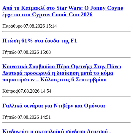
Από το Καϊμακλί στο Star Wars: Ο Jonny Coyne
έρχεται στο Cyprus Comic Con 2026
Παράθυρο
|
07.08.2026 15:14
Πτώση 61% στα έσοδα της F1
Γήπεδο
|
07.08.2026 15:08
Κοινοτικό Συμβούλιο Πέρα Ορεινής: Στην Πάνω
Δευτερά προσωρινά η διοίκηση μετά το κύμα
παραιτήσεων – Κάλπες στις 6 Σεπτεμβρίου
Κύπρος
|
07.08.2026 14:54
Γαλλικά σενάρια για Ντιβέρν και Ομόνοια
Γήπεδο
|
07.08.2026 14:51
Κινδυνεύει η ακτοπλοϊκή σύνδεση Λεμεσού -