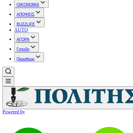
OIKONOMIA
ΑΠΟΨΕΙΣ
BUZZLIFE
AUTO
ΑΓΟΡΑ
Γηπεδο
Παραθυρο
Powered by