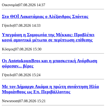
Οικονομία
|
07.08.2026 14:37
Στο ΘΟΪ Λακατάμιας ο Αλέξανδρος Σπόντας
Γήπεδο
|
07.08.2026 14:33
Υπεγράφη η Συμφωνία της Μέκκας: Προβλέπει
κοινό αμυντικό μέτωπο σε περίπτωση επίθεσης
Κόσμος
|
07.08.2026 15:30
Oι AntetokounBros και η μπασκετική Ανόρθωση
φόρεσαν... βέρες
Γήπεδο
|
07.08.2026 15:24
Με τον Δήμαρχο Ακάμα η πρώτη συνάντηση Ηλία
Μυριάνθους ως Επ. Περιβάλλοντος
Newsroom
|
07.08.2026 15:21