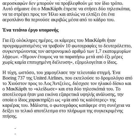
αεροσκαφών δεν μπορούν να προβλεφθούν με τον ίδιο τρόπο.
Αυτό σήμαινε ότι ο ΜακΚάρθι έπρεπε να στήσει δύο τηλεσκόπια,
να τα στρέψει προς τον Ήλιο και απλώς να ελπίζει ότι ένα
αεροπλάνο θα περνούσε ακριβώς μέσα από το κάδρο του.
Ένα τιτάνιο έργο υπομονής
Για έξι ολόκληρες ημέρες, οι κάμερες του ΜακΚάρθι ήταν
προγραμματισμένες να τραβούν 10 φωτογραφίες το δευτερόλεπτο,
συγκεντρώνοντας τον αστρονομικό αριθμό των 1,7 εκατομμυρίων
λήψεων. «Ήμουν έτοιμος να τα παρατήσω μετά από έξι μέρες
χωρίς καμία επιτυχημένη διέλευση», εξομολογείται ο ίδιος.
Η τύχη, ωστόσο, του χαμογέλασε την τελευταία στιγμή. Ένα
Boeing 737 της United Airlines, που εκτελούσε το δρομολόγιο από
το Χιούστον προς το Λος Άντζελες, διέσχισε τον ηλιακό δίσκο και
ο ΜακΚάρθι το «κλείδωσε» και στα δύο τηλεσκόπιά του. Το
αποτέλεσμα ήταν μια εικόνα εξαιρετικά υψηλής ανάλυσης, την
οποία ο ίδιος χαρακτηρίζει ως «μία από τις καλύτερες» της
καριέρας του. Μάλιστα, ο φωτογράφος κατάφερε στη συνέχεια να
δείξει το τελικό αποτέλεσμα στο πλήρωμα της συγκεκριμένης
πτήσης.