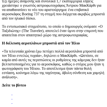
Έξι ημέρες αναμονής και συνολικά 1,7 εκατομμύρια λήψεις
χρειάστηκε ο γνωστός αστροφωτογράφος Άντριου ΜακΚάρθι για
να απαθανατίσει το νέο του αριστούργημα: ένα επιβατικό
αεροσκάφος Boeing 737 τη στιγμή που διέρχεται ακριβώς μπροστά
από τον ηλιακό δίσκο.
Το εντυπωσιακό στιγμιότυπο, το οποίο ο δημιουργός ονόμασε «Ο
Ταξιδιώτης» (The Traveler), αποτελεί έναν ύμνο στην επιμονή που
απαιτείται στον απαιτητικό χώρο της αστροφωτογραφίας.
Η διέλευση αεροπλάνων μπροστά από τον Ήλιο
«Τα τελευταία χρόνια έχω πετύχει πολλά αεροπλάνα μπροστά από
τον Ήλιο εντελώς τυχαία», δηλώνει ο ΜακΚάρθι. «Ωστόσο, σε
καμία από αυτές τις περιπτώσεις οι ρυθμίσεις της κάμερας δεν ήταν
βελτιστοποιημένες για το αεροσκάφος, καθώς ο στόχος μου ήταν η
φωτογράφιση του Ήλιου. Το αποτέλεσμα ήταν πάντα θολή
εστίαση, κούνημα λόγω της ταχύτητας, άβολη σύνθεση και χαμηλή
ανάλυση».
Δείτε το βίντεο