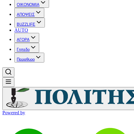
OIKONOMIA
ΑΠΟΨΕΙΣ
BUZZLIFE
AUTO
ΑΓΟΡΑ
Γηπεδο
Παραθυρο
Powered by