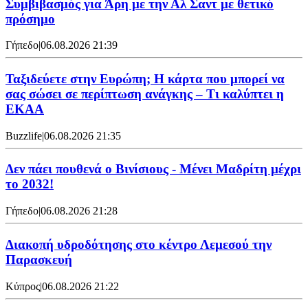
Συμβιβασμός για Άρη με την Αλ Σαντ με θετικό
πρόσημο
Γήπεδο
|
06.08.2026 21:39
Ταξιδεύετε στην Ευρώπη; Η κάρτα που μπορεί να
σας σώσει σε περίπτωση ανάγκης – Τι καλύπτει η
ΕΚΑΑ
Buzzlife
|
06.08.2026 21:35
Δεν πάει πουθενά ο Βινίσιους - Μένει Μαδρίτη μέχρι
το 2032!
Γήπεδο
|
06.08.2026 21:28
Διακοπή υδροδότησης στο κέντρο Λεμεσού την
Παρασκευή
Κύπρος
|
06.08.2026 21:22