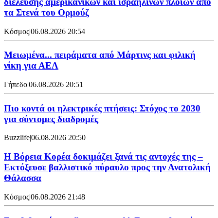
διέλευσης αμερικανικών και ισραηλινών πλοίων από
τα Στενά του Ορμούζ
Κόσμος
|
06.08.2026 20:54
Μειωμένα... πειράματα από Μάρτινς και φιλική
νίκη για ΑΕΛ
Γήπεδο
|
06.08.2026 20:51
Πιο κοντά οι ηλεκτρικές πτήσεις: Στόχος το 2030
για σύντομες διαδρομές
Buzzlife
|
06.08.2026 20:50
Η Βόρεια Κορέα δοκιμάζει ξανά τις αντοχές της –
Εκτόξευσε βαλλιστικό πύραυλο προς την Ανατολική
Θάλασσα
Κόσμος
|
06.08.2026 21:48