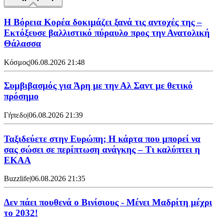
Η Βόρεια Κορέα δοκιμάζει ξανά τις αντοχές της –
Εκτόξευσε βαλλιστικό πύραυλο προς την Ανατολική
Θάλασσα
Κόσμος
|
06.08.2026 21:48
Συμβιβασμός για Άρη με την Αλ Σαντ με θετικό
πρόσημο
Γήπεδο
|
06.08.2026 21:39
Ταξιδεύετε στην Ευρώπη; Η κάρτα που μπορεί να
σας σώσει σε περίπτωση ανάγκης – Τι καλύπτει η
ΕΚΑΑ
Buzzlife
|
06.08.2026 21:35
Δεν πάει πουθενά ο Βινίσιους - Μένει Μαδρίτη μέχρι
το 2032!