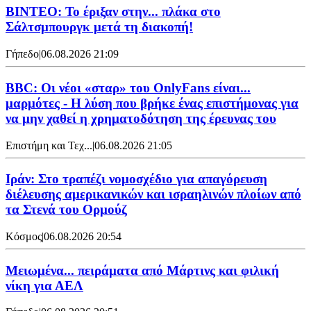
ΒΙΝΤΕΟ: Το έριξαν στην... πλάκα στο
Σάλτσμπουργκ μετά τη διακοπή!
Γήπεδο
|
06.08.2026 21:09
BBC: Οι νέοι «σταρ» του OnlyFans είναι...
μαρμότες - Η λύση που βρήκε ένας επιστήμονας για
να μην χαθεί η χρηματοδότηση της έρευνας του
Επιστήμη και Τεχ...
|
06.08.2026 21:05
Ιράν: Στο τραπέζι νομοσχέδιο για απαγόρευση
διέλευσης αμερικανικών και ισραηλινών πλοίων από
τα Στενά του Ορμούζ
Κόσμος
|
06.08.2026 20:54
Μειωμένα... πειράματα από Μάρτινς και φιλική
νίκη για ΑΕΛ