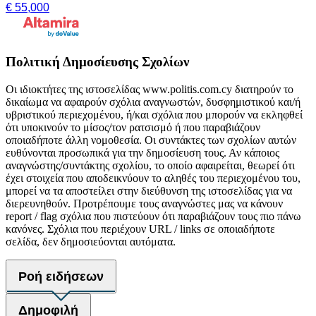
€ 55,000
Πολιτική Δημοσίευσης Σχολίων
Οι ιδιοκτήτες της ιστοσελίδας www.politis.com.cy διατηρούν το
δικαίωμα να αφαιρούν σχόλια αναγνωστών, δυσφημιστικού και/ή
υβριστικού περιεχομένου, ή/και σχόλια που μπορούν να εκληφθεί
ότι υποκινούν το μίσος/τον ρατσισμό ή που παραβιάζουν
οποιαδήποτε άλλη νομοθεσία. Οι συντάκτες των σχολίων αυτών
ευθύνονται προσωπικά για την δημοσίευση τους. Αν κάποιος
αναγνώστης/συντάκτης σχολίου, το οποίο αφαιρείται, θεωρεί ότι
έχει στοιχεία που αποδεικνύουν το αληθές του περιεχομένου του,
μπορεί να τα αποστείλει στην διεύθυνση της ιστοσελίδας για να
διερευνηθούν. Προτρέπουμε τους αναγνώστες μας να κάνουν
report / flag σχόλια που πιστεύουν ότι παραβιάζουν τους πιο πάνω
κανόνες. Σχόλια που περιέχουν URL / links σε οποιαδήποτε
σελίδα, δεν δημοσιεύονται αυτόματα.
Ροή ειδήσεων
Δημοφιλή