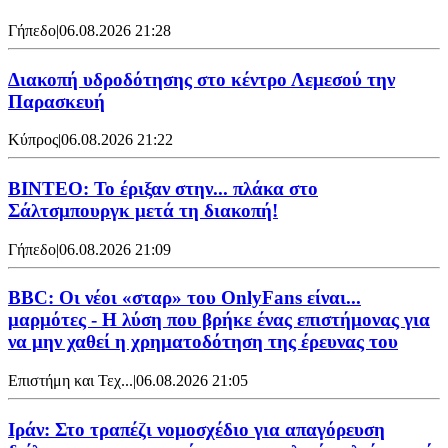
Γήπεδο
|
06.08.2026 21:28
Διακοπή υδροδότησης στο κέντρο Λεμεσού την
Παρασκευή
Κύπρος
|
06.08.2026 21:22
ΒΙΝΤΕΟ: Το έριξαν στην... πλάκα στο
Σάλτσμπουργκ μετά τη διακοπή!
Γήπεδο
|
06.08.2026 21:09
BBC: Οι νέοι «σταρ» του OnlyFans είναι...
μαρμότες - Η λύση που βρήκε ένας επιστήμονας για
να μην χαθεί η χρηματοδότηση της έρευνας του
Επιστήμη και Τεχ...
|
06.08.2026 21:05
Ιράν: Στο τραπέζι νομοσχέδιο για απαγόρευση