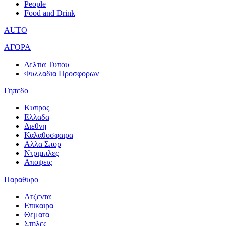
People
Food and Drink
AUTO
ΑΓΟΡΑ
Δελτια Τυπου
Φυλλαδια Προσφορων
Γηπεδο
Κυπρος
Ελλαδα
Διεθνη
Καλαθοσφαιρα
Αλλα Σπορ
Ντριμπλες
Αποψεις
Παραθυρο
Ατζεντα
Επικαιρα
Θεματα
Στηλες