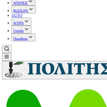
ΑΠΟΨΕΙΣ
BUZZLIFE
AUTO
ΑΓΟΡΑ
Γηπεδο
Παραθυρο