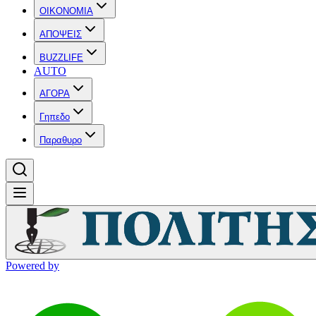
OIKONOMIA
ΑΠΟΨΕΙΣ
BUZZLIFE
AUTO
ΑΓΟΡΑ
Γηπεδο
Παραθυρο
Powered by