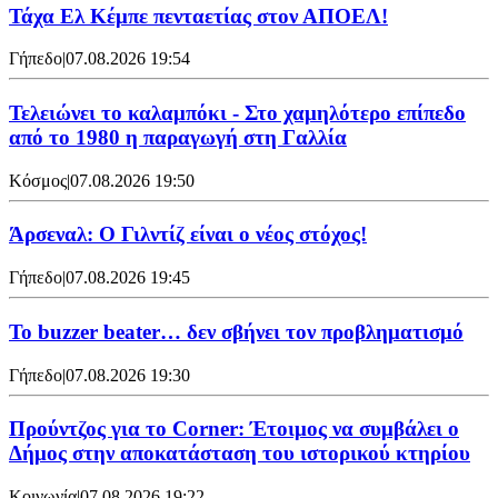
Τάχα Ελ Κέμπε πενταετίας στον ΑΠΟΕΛ!
Γήπεδο
|
07.08.2026 19:54
Τελειώνει το καλαμπόκι - Στο χαμηλότερο επίπεδο
από το 1980 η παραγωγή στη Γαλλία
Κόσμος
|
07.08.2026 19:50
Άρσεναλ: Ο Γιλντίζ είναι ο νέος στόχος!
Γήπεδο
|
07.08.2026 19:45
Το buzzer beater… δεν σβήνει τoν προβληματισμό
Γήπεδο
|
07.08.2026 19:30
Προύντζος για το Corner: Έτοιμος να συμβάλει ο
Δήμος στην αποκατάσταση του ιστορικού κτηρίου
Κοινωνία
|
07.08.2026 19:22