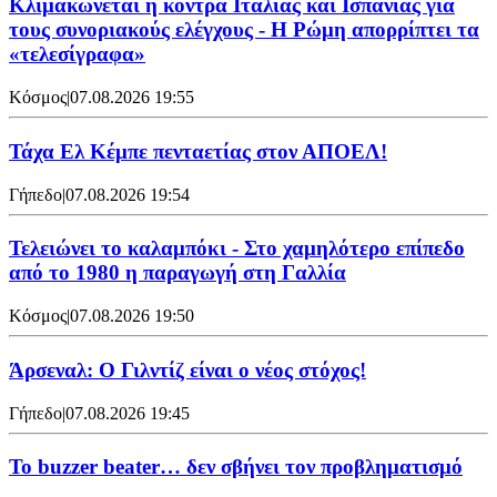
Κλιμακώνεται η κόντρα Ιταλίας και Ισπανίας για
τους συνοριακούς ελέγχους - Η Ρώμη απορρίπτει τα
«τελεσίγραφα»
Κόσμος
|
07.08.2026 19:55
Τάχα Ελ Κέμπε πενταετίας στον ΑΠΟΕΛ!
Γήπεδο
|
07.08.2026 19:54
Τελειώνει το καλαμπόκι - Στο χαμηλότερο επίπεδο
από το 1980 η παραγωγή στη Γαλλία
Κόσμος
|
07.08.2026 19:50
Άρσεναλ: Ο Γιλντίζ είναι ο νέος στόχος!
Γήπεδο
|
07.08.2026 19:45
Το buzzer beater… δεν σβήνει τoν προβληματισμό