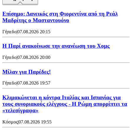
Επίσημο: Δανεικός στη Φιορεντίνα από τη Ρεάλ
Μαδρίτης ο Μασταντουόνο
Γήπεδο
|
07.08.2026 20:15
Η Παρί ανακοίνωσε την ανανέωση του Χομς
Γήπεδο
|
07.08.2026 20:00
Μίλαν για Παρέδες!
Γήπεδο
|
07.08.2026 19:57
Κλιμακώνεται η κόντρα Ιταλίας και Ισπανίας για
τους συνοριακούς ελέγχους - Η Ρώμη απορρίπτει τα
«τελεσίγραφα»
Κόσμος
|
07.08.2026 19:55