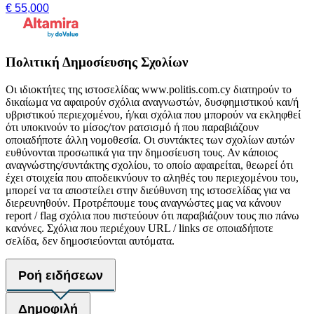
€ 55,000
Πολιτική Δημοσίευσης Σχολίων
Οι ιδιοκτήτες της ιστοσελίδας www.politis.com.cy διατηρούν το
δικαίωμα να αφαιρούν σχόλια αναγνωστών, δυσφημιστικού και/ή
υβριστικού περιεχομένου, ή/και σχόλια που μπορούν να εκληφθεί
ότι υποκινούν το μίσος/τον ρατσισμό ή που παραβιάζουν
οποιαδήποτε άλλη νομοθεσία. Οι συντάκτες των σχολίων αυτών
ευθύνονται προσωπικά για την δημοσίευση τους. Αν κάποιος
αναγνώστης/συντάκτης σχολίου, το οποίο αφαιρείται, θεωρεί ότι
έχει στοιχεία που αποδεικνύουν το αληθές του περιεχομένου του,
μπορεί να τα αποστείλει στην διεύθυνση της ιστοσελίδας για να
διερευνηθούν. Προτρέπουμε τους αναγνώστες μας να κάνουν
report / flag σχόλια που πιστεύουν ότι παραβιάζουν τους πιο πάνω
κανόνες. Σχόλια που περιέχουν URL / links σε οποιαδήποτε
σελίδα, δεν δημοσιεύονται αυτόματα.
Ροή ειδήσεων
Δημοφιλή