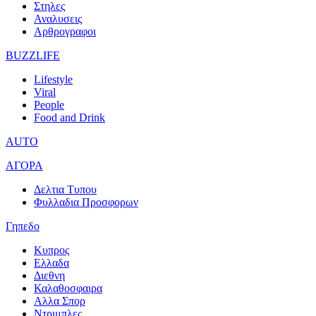
Στηλες
Αναλυσεις
Αρθρογραφοι
BUZZLIFE
Lifestyle
Viral
People
Food and Drink
AUTO
ΑΓΟΡΑ
Δελτια Τυπου
Φυλλαδια Προσφορων
Γηπεδο
Κυπρος
Ελλαδα
Διεθνη
Καλαθοσφαιρα
Αλλα Σπορ
Ντριμπλες