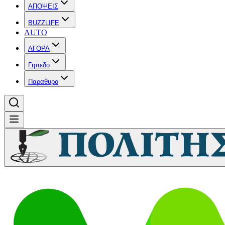
ΑΠΟΨΕΙΣ
BUZZLIFE
AUTO
ΑΓΟΡΑ
Γηπεδο
Παραθυρο