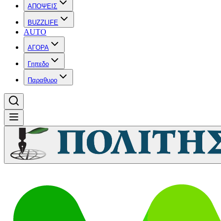
ΑΠΟΨΕΙΣ
BUZZLIFE
AUTO
ΑΓΟΡΑ
Γηπεδο
Παραθυρο