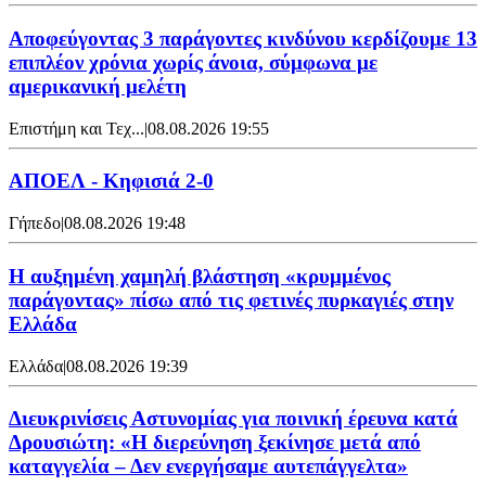
Αποφεύγοντας 3 παράγοντες κινδύνου κερδίζουμε 13
επιπλέον χρόνια χωρίς άνοια, σύμφωνα με
αμερικανική μελέτη
Επιστήμη και Τεχ...
|
08.08.2026 19:55
ΑΠΟΕΛ - Κηφισιά 2-0
Γήπεδο
|
08.08.2026 19:48
Η αυξημένη χαμηλή βλάστηση «κρυμμένος
παράγοντας» πίσω από τις φετινές πυρκαγιές στην
Ελλάδα
Ελλάδα
|
08.08.2026 19:39
Διευκρινίσεις Αστυνομίας για ποινική έρευνα κατά
Δρουσιώτη: «Η διερεύνηση ξεκίνησε μετά από
καταγγελία – Δεν ενεργήσαμε αυτεπάγγελτα»