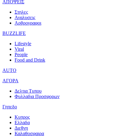
ΑΠΟΨΕΙΣ
Στηλες
Αναλυσεις
Αρθρογραφοι
BUZZLIFE
Lifestyle
Viral
People
Food and Drink
AUTO
ΑΓΟΡΑ
Δελτια Τυπου
Φυλλαδια Προσφορων
Γηπεδο
Κυπρος
Ελλαδα
Διεθνη
Καλαθοσφαιρα