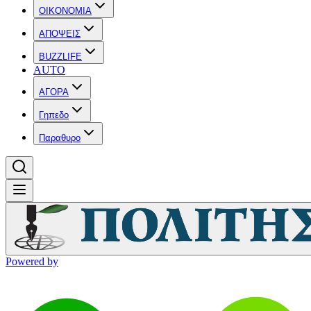
OIKONOMIA
ΑΠΟΨΕΙΣ
BUZZLIFE
AUTO
ΑΓΟΡΑ
Γηπεδο
Παραθυρο
Powered by