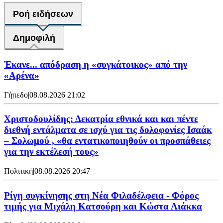
Ροή ειδήσεων
Δημοφιλή
Έκανε... απόδραση η «συγκάτοικος» από την
«Αρένα»
Γήπεδο
|
08.08.2026 21:02
Χριστοδουλίδης: Δεκατρία εθνικά και και πέντε
διεθνή εντάλματα σε ισχύ για τις δολοφονίες Ισαάκ
– Σολωμού , «θα εντατικοποιηθούν οι προσπάθειες
για την εκτέλεσή τους»
Πολιτική
|
08.08.2026 20:47
Ρίγη συγκίνησης στη Νέα Φιλαδέλφεια - Φόρος
τιμής για Μιχάλη Κατσούρη και Κώστα Λιάκκα