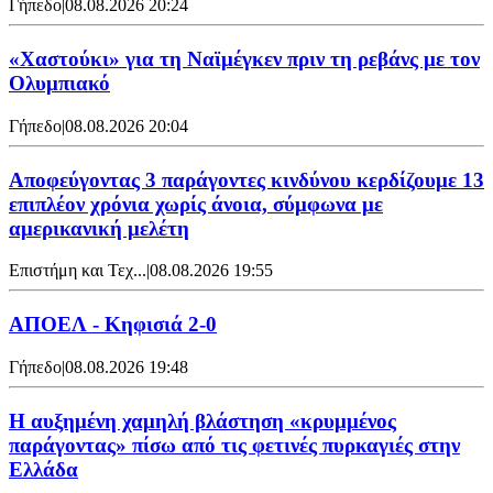
Γήπεδο
|
08.08.2026 20:24
«Χαστούκι» για τη Ναϊμέγκεν πριν τη ρεβάνς με τον
Ολυμπιακό
Γήπεδο
|
08.08.2026 20:04
Αποφεύγοντας 3 παράγοντες κινδύνου κερδίζουμε 13
επιπλέον χρόνια χωρίς άνοια, σύμφωνα με
αμερικανική μελέτη
Επιστήμη και Τεχ...
|
08.08.2026 19:55
ΑΠΟΕΛ - Κηφισιά 2-0
Γήπεδο
|
08.08.2026 19:48
Η αυξημένη χαμηλή βλάστηση «κρυμμένος
παράγοντας» πίσω από τις φετινές πυρκαγιές στην
Ελλάδα