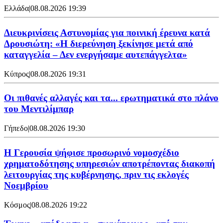
Ελλάδα
|
08.08.2026 19:39
Διευκρινίσεις Αστυνομίας για ποινική έρευνα κατά
Δρουσιώτη: «Η διερεύνηση ξεκίνησε μετά από
καταγγελία – Δεν ενεργήσαμε αυτεπάγγελτα»
Κύπρος
|
08.08.2026 19:31
Οι πιθανές αλλαγές και τα... ερωτηματικά στο πλάνο
του Μεντιλίμπαρ
Γήπεδο
|
08.08.2026 19:30
Η Γερουσία ψήφισε προσωρινό νομοσχέδιο
χρηματοδότησης υπηρεσιών αποτρέποντας διακοπή
λειτουργίας της κυβέρνησης, πριν τις εκλογές
Νοεμβρίου
Κόσμος
|
08.08.2026 19:22