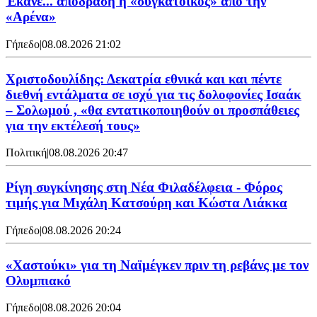
Έκανε... απόδραση η «συγκάτοικος» από την
«Αρένα»
Γήπεδο
|
08.08.2026 21:02
Χριστοδουλίδης: Δεκατρία εθνικά και και πέντε
διεθνή εντάλματα σε ισχύ για τις δολοφονίες Ισαάκ
– Σολωμού , «θα εντατικοποιηθούν οι προσπάθειες
για την εκτέλεσή τους»
Πολιτική
|
08.08.2026 20:47
Ρίγη συγκίνησης στη Νέα Φιλαδέλφεια - Φόρος
τιμής για Μιχάλη Κατσούρη και Κώστα Λιάκκα
Γήπεδο
|
08.08.2026 20:24
«Χαστούκι» για τη Ναϊμέγκεν πριν τη ρεβάνς με τον
Ολυμπιακό
Γήπεδο
|
08.08.2026 20:04