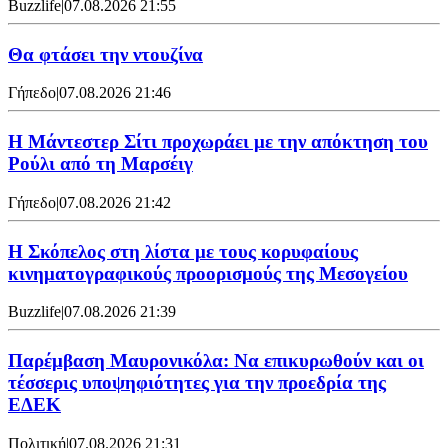
Buzzlife
|
07.08.2026 21:55
Θα φτάσει την ντουζίνα
Γήπεδο
|
07.08.2026 21:46
Η Μάντεστερ Σίτι προχωράει με την απόκτηση του
Ρούλι από τη Μαρσέιγ
Γήπεδο
|
07.08.2026 21:42
Η Σκόπελος στη λίστα με τους κορυφαίους
κινηματογραφικούς προορισμούς της Μεσογείου
Buzzlife
|
07.08.2026 21:39
Παρέμβαση Μαυρονικόλα: Να επικυρωθούν και οι
τέσσερις υποψηφιότητες για την προεδρία της
ΕΔΕΚ
Πολιτική
|
07.08.2026 21:31