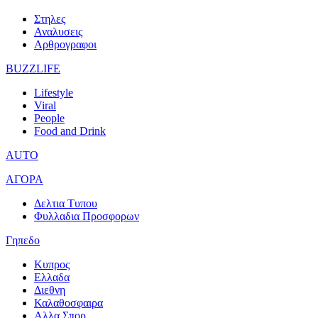
Στηλες
Αναλυσεις
Αρθρογραφοι
BUZZLIFE
Lifestyle
Viral
People
Food and Drink
AUTO
ΑΓΟΡΑ
Δελτια Τυπου
Φυλλαδια Προσφορων
Γηπεδο
Κυπρος
Ελλαδα
Διεθνη
Καλαθοσφαιρα
Αλλα Σπορ