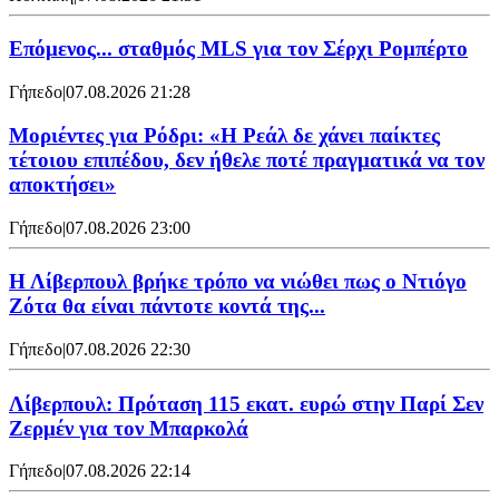
Επόμενος... σταθμός MLS για τον Σέρχι Ρομπέρτο
Γήπεδο
|
07.08.2026 21:28
Μοριέντες για Ρόδρι: «Η Ρεάλ δε χάνει παίκτες
τέτοιου επιπέδου, δεν ήθελε ποτέ πραγματικά να τον
αποκτήσει»
Γήπεδο
|
07.08.2026 23:00
Η Λίβερπουλ βρήκε τρόπο να νιώθει πως ο Ντιόγο
Ζότα θα είναι πάντοτε κοντά της...
Γήπεδο
|
07.08.2026 22:30
Λίβερπουλ: Πρόταση 115 εκατ. ευρώ στην Παρί Σεν
Ζερμέν για τον Μπαρκολά
Γήπεδο
|
07.08.2026 22:14