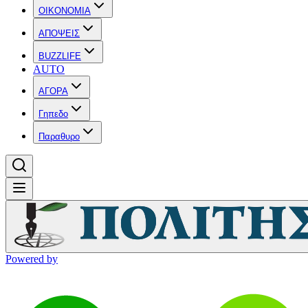
OIKONOMIA
ΑΠΟΨΕΙΣ
BUZZLIFE
AUTO
ΑΓΟΡΑ
Γηπεδο
Παραθυρο
Powered by