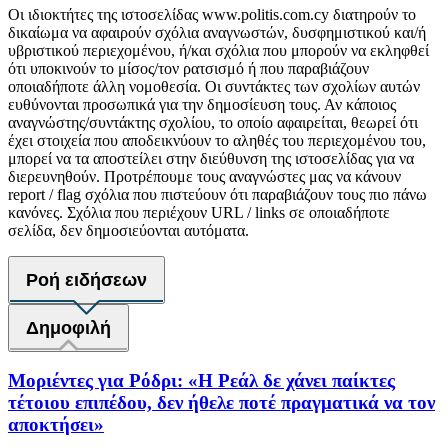
Οι ιδιοκτήτες της ιστοσελίδας www.politis.com.cy διατηρούν το
δικαίωμα να αφαιρούν σχόλια αναγνωστών, δυσφημιστικού και/ή
υβριστικού περιεχομένου, ή/και σχόλια που μπορούν να εκληφθεί
ότι υποκινούν το μίσος/τον ρατσισμό ή που παραβιάζουν
οποιαδήποτε άλλη νομοθεσία. Οι συντάκτες των σχολίων αυτών
ευθύνονται προσωπικά για την δημοσίευση τους. Αν κάποιος
αναγνώστης/συντάκτης σχολίου, το οποίο αφαιρείται, θεωρεί ότι
έχει στοιχεία που αποδεικνύουν το αληθές του περιεχομένου του,
μπορεί να τα αποστείλει στην διεύθυνση της ιστοσελίδας για να
διερευνηθούν. Προτρέπουμε τους αναγνώστες μας να κάνουν
report / flag σχόλια που πιστεύουν ότι παραβιάζουν τους πιο πάνω
κανόνες. Σχόλια που περιέχουν URL / links σε οποιαδήποτε
σελίδα, δεν δημοσιεύονται αυτόματα.
Ροή ειδήσεων
Δημοφιλή
Μοριέντες για Ρόδρι: «Η Ρεάλ δε χάνει παίκτες
τέτοιου επιπέδου, δεν ήθελε ποτέ πραγματικά να τον
αποκτήσει»