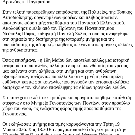
Αρσινόης κ. Παγκρατίου.
Στην τελετή παρευρέθηκαν εκπρόσωποι της Πολιτείας, της Τοπικής
Αυτοδιοίκησης, οργανωμένων φορέων και πλήθος πολιτών,
αποτίοντας φόρο τιμής στα θύματα του Ποντιακού Ελληνισμού.
Ακολούθησε ομιλία από τον Πρύτανη του Πανεπιστημίου
Νεάπολις Πάφος, καθηγητή Παντελή Σκλιά, ο οποίος αναφέρθηκε
στη σημασία της διατήρησης της ιστορικής μνήμης και της
υπεράσπισης της ιστορικής αλήθειας απέναντι στις τραγικές σελίδες
της ανθρωπότητας.
Όπως επισήμανε, «η 19η Μαΐου δεν αποτελεί απλώς μια ιστορική
αναφορά στο παρελθόν, αλλά μια διαρκή υπενθύμιση του χρέους
μας απέναντι στην αλήθεια, στη μνήμη και στην ανθρώπινη
αξιοπρέπεια», τονίζοντας παράλληλα ότι «η μνήμη είναι πράξη
ευθύνης» και πως οι κοινωνίες που αγνοούν την ιστορική αλήθεια
διατρέχουν τον κίνδυνο επανάληψης των ίδιων τραγικών λαθών.
Στη συνέχεια τελέστηκε τρισάγιο και πραγματοποιήθηκε κατάθεση
στεφάνων στο Μνημείο Γενοκτονίας των Ποντίων, στον προαύλιο
χώρο του ναού, ως ελάχιστος φόρος τιμής προς τα θύματα της
Γενοκτονίας.
Οι εκδηλώσεις μνήμης και τιμής κορυφώνονται την Τρίτη 19
Μαΐου 2026. Στις 18:30 θα πραγματοποιηθεί συγκέντρωση στην
Πλατεία 28ης Οκτωβρίου, στο Δημοτικό Μέγαρο Πάφου, και