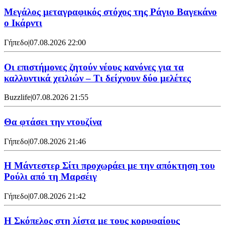
Μεγάλος μεταγραφικός στόχος της Ράγιο Βαγεκάνο
ο Ικάρντι
Γήπεδο
|
07.08.2026 22:00
Οι επιστήμονες ζητούν νέους κανόνες για τα
καλλυντικά χειλιών – Τι δείχνουν δύο μελέτες
Buzzlife
|
07.08.2026 21:55
Θα φτάσει την ντουζίνα
Γήπεδο
|
07.08.2026 21:46
Η Μάντεστερ Σίτι προχωράει με την απόκτηση του
Ρούλι από τη Μαρσέιγ
Γήπεδο
|
07.08.2026 21:42
Η Σκόπελος στη λίστα με τους κορυφαίους