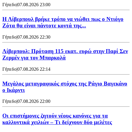
Γήπεδο
|
07.08.2026 23:00
Η Λίβερπουλ βρήκε τρόπο να νιώθει πως ο Ντιόγο
Ζότα θα είναι πάντοτε κοντά της...
Γήπεδο
|
07.08.2026 22:30
Λίβερπουλ: Πρόταση 115 εκατ. ευρώ στην Παρί Σεν
Ζερμέν για τον Μπαρκολά
Γήπεδο
|
07.08.2026 22:14
Μεγάλος μεταγραφικός στόχος της Ράγιο Βαγεκάνο
ο Ικάρντι
Γήπεδο
|
07.08.2026 22:00
Οι επιστήμονες ζητούν νέους κανόνες για τα
καλλυντικά χειλιών – Τι δείχνουν δύο μελέτες