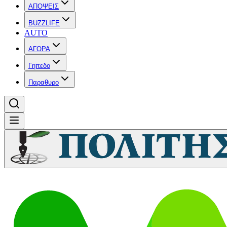
ΑΠΟΨΕΙΣ
BUZZLIFE
AUTO
ΑΓΟΡΑ
Γηπεδο
Παραθυρο