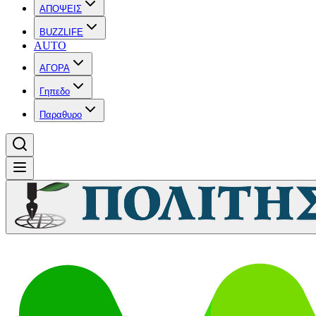
ΑΠΟΨΕΙΣ
BUZZLIFE
AUTO
ΑΓΟΡΑ
Γηπεδο
Παραθυρο