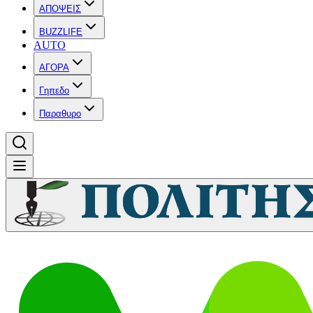
ΑΠΟΨΕΙΣ
BUZZLIFE
AUTO
ΑΓΟΡΑ
Γηπεδο
Παραθυρο