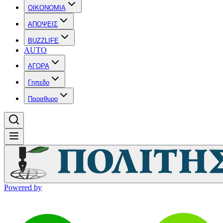
OIKONOMIA
ΑΠΟΨΕΙΣ
BUZZLIFE
AUTO
ΑΓΟΡΑ
Γηπεδο
Παραθυρο
Powered by