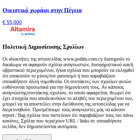
Οικιστικό χωράφι στην Πέγεια
€ 55,000
Πολιτική Δημοσίευσης Σχολίων
Οι ιδιοκτήτες της ιστοσελίδας www.politis.com.cy διατηρούν το
δικαίωμα να αφαιρούν σχόλια αναγνωστών, δυσφημιστικού και/ή
υβριστικού περιεχομένου, ή/και σχόλια που μπορούν να εκληφθεί
ότι υποκινούν το μίσος/τον ρατσισμό ή που παραβιάζουν
οποιαδήποτε άλλη νομοθεσία. Οι συντάκτες των σχολίων αυτών
ευθύνονται προσωπικά για την δημοσίευση τους. Αν κάποιος
αναγνώστης/συντάκτης σχολίου, το οποίο αφαιρείται, θεωρεί ότι
έχει στοιχεία που αποδεικνύουν το αληθές του περιεχομένου του,
μπορεί να τα αποστείλει στην διεύθυνση της ιστοσελίδας για να
διερευνηθούν. Προτρέπουμε τους αναγνώστες μας να κάνουν
report / flag σχόλια που πιστεύουν ότι παραβιάζουν τους πιο πάνω
κανόνες. Σχόλια που περιέχουν URL / links σε οποιαδήποτε
σελίδα, δεν δημοσιεύονται αυτόματα.