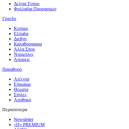
Δελτια Τυπου
Φυλλαδια Προσφορων
Γηπεδο
Κυπρος
Ελλαδα
Διεθνη
Καλαθοσφαιρα
Αλλα Σπορ
Ντριμπλες
Αποψεις
Παραθυρο
Ατζεντα
Επικαιρα
Θεματα
Στηλες
Αποθηκη
Περισσοτερα
Newsletter
«Π» PREMIUM