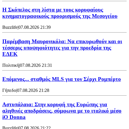
Η Σκόπελος στη λίστα με τους κορυφαίους
κινηματογραφικούς προορισμούς της Μεσογείου
Buzzlife
|
07.08.2026 21:39
Παρέμβαση Μαυρονικόλα: Να επικυρωθούν και οι
τέσσερις υποψηφιότητες για την προεδρία της
ΕΔΕΚ
Πολιτική
|
07.08.2026 21:31
Επόμενος... σταθμός MLS για τον Σέρχι Ρομπέρτο
Γήπεδο
|
07.08.2026 21:28
Αστυπάλαια: Στην κορυφή της Ευρώπης για
αληθινές αποδράσεις, σύμφωνα με το ιταλικό μέσο
iO Donna
Buzzlife
|
07.08.2026 21:22