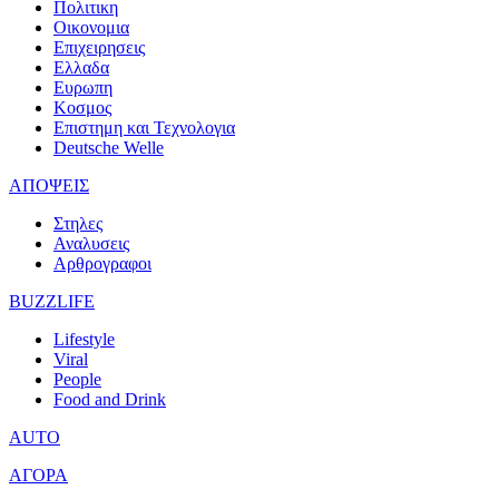
Πολιτικη
Οικονομια
Επιχειρησεις
Ελλαδα
Ευρωπη
Κοσμος
Επιστημη και Τεχνολογια
Deutsche Welle
ΑΠΟΨΕΙΣ
Στηλες
Αναλυσεις
Αρθρογραφοι
BUZZLIFE
Lifestyle
Viral
People
Food and Drink
AUTO
ΑΓΟΡΑ