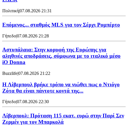
Πολιτική
|
07.08.2026 21:31
Επόμενος... σταθμός MLS για τον Σέρχι Ρομπέρτο
Γήπεδο
|
07.08.2026 21:28
Αστυπάλαια: Στην κορυφή της Ευρώπης για
αληθινές αποδράσεις, σύμφωνα με το ιταλικό μέσο
iO Donna
Buzzlife
|
07.08.2026 21:22
Η Λίβερπουλ βρήκε τρόπο να νιώθει πως ο Ντιόγο
Ζότα θα είναι πάντοτε κοντά της...
Γήπεδο
|
07.08.2026 22:30
Λίβερπουλ: Πρόταση 115 εκατ. ευρώ στην Παρί Σεν
Ζερμέν για τον Μπαρκολά