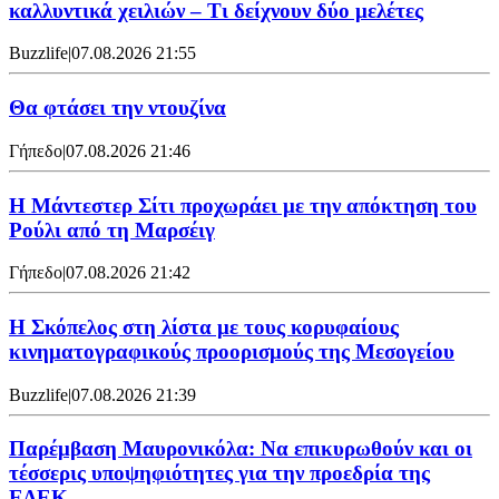
καλλυντικά χειλιών – Τι δείχνουν δύο μελέτες
Buzzlife
|
07.08.2026 21:55
Θα φτάσει την ντουζίνα
Γήπεδο
|
07.08.2026 21:46
Η Μάντεστερ Σίτι προχωράει με την απόκτηση του
Ρούλι από τη Μαρσέιγ
Γήπεδο
|
07.08.2026 21:42
Η Σκόπελος στη λίστα με τους κορυφαίους
κινηματογραφικούς προορισμούς της Μεσογείου
Buzzlife
|
07.08.2026 21:39
Παρέμβαση Μαυρονικόλα: Να επικυρωθούν και οι
τέσσερις υποψηφιότητες για την προεδρία της
ΕΔΕΚ