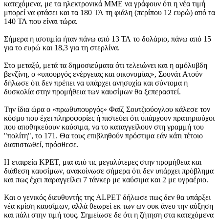
κατεχόμενα, με τα ηλεκτρονικά ΜΜΕ να γράφουν ότι η νέα τιμή
μπορεί να φτάσει και τα 180 ΤΛ τη φιάλη (περίπου 12 ευρώ) από τα
140 ΤΛ που είναι τώρα.
Σήμερα η ισοτιμία ήταν πάνω από 13 ΤΛ το δολάριο, πάνω από 15
για το ευρώ και 18,3 για τη στερλίνα.
Στο μεταξύ, μετά τα δημοσιεύματα ότι τελειώνει και η αμόλυβδη
βενζίνη, ο «υπουργός ενέργειας και οικονομίας», Σουνάτ Ατούν
δήλωσε ότι δεν πρέπει να υπάρχει ανησυχία και σύντομα η
δυσκολία στην προμήθεια των καυσίμων θα ξεπεραστεί.
Την ίδια ώρα ο «πρωθυπουργός» Φαίζ Σουτζιούογλου κάλεσε τον
κόσμο που έχει πληροφορίες ή πιστεύει ότι υπάρχουν πρατηριούχοι
που αποθηκεύουν καύσιμα, να το καταγγείλουν στη γραμμή του
"πολίτη", το 171. Θα τους επιβληθούν πρόστιμα εάν κάτι τέτοιο
διαπιστωθεί, πρόσθεσε.
Η εταιρεία ΚΡΕΤ, μια από τις μεγαλύτερες στην προμήθεια και
διάθεση καυσίμων, ανακοίνωσε σήμερα ότι δεν υπάρχει πρόβλημα
και πως έχει παραγγείλει 7 τάνκερ με καύσιμα και 2 με υγραέριο.
Και ο γενικός διευθυντής της ALPET δήλωσε πως δεν θα υπάρξει
νέα κρίση καυσίμων, αλλά θεωρεί εκ των ων ουκ άνευ την αύξηση
και πάλι στην τιμή τους. Σημείωσε δε ότι η ζήτηση στα κατεχόμενα