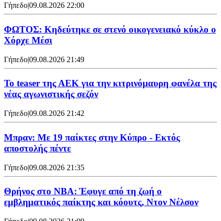
Γήπεδο
|
09.08.2026 22:00
ΦΩΤΟΣ: Κηδεύτηκε σε στενό οικογενειακό κύκλο ο
Χόρχε Μέσι
Γήπεδο
|
09.08.2026 21:49
Το teaser της ΑΕΚ για την κιτρινόμαυρη φανέλα της
νέας αγωνιστικής σεζόν
Γήπεδο
|
09.08.2026 21:42
Μπραν: Με 19 παίκτες στην Κύπρο - Εκτός
αποστολής πέντε
Γήπεδο
|
09.08.2026 21:35
Θρήνος στο NBA: Έφυγε από τη ζωή ο
εμβληματικός παίκτης και κόουτς, Ντον Νέλσον