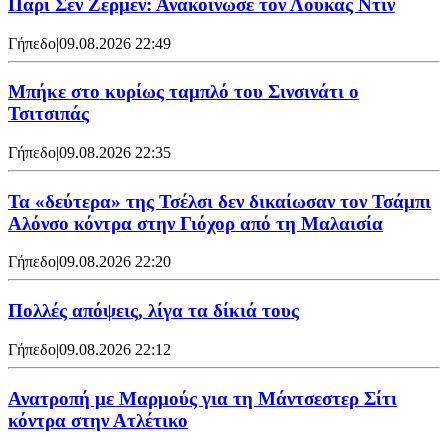
Παρί Σεν Ζερμέν: Ανακοίνωσε τον Λούκας Ντιν
Γήπεδο
|
09.08.2026 22:49
Mπήκε στο κυρίως ταμπλό του Σινσινάτι ο
Τσιτσιπάς
Γήπεδο
|
09.08.2026 22:35
Τα «δεύτερα» της Τσέλσι δεν δικαίωσαν τον Τσάμπι
Αλόνσο κόντρα στην Γιόχορ από τη Μαλαισία
Γήπεδο
|
09.08.2026 22:20
Πολλές απόψεις, λίγα τα δίκιά τους
Γήπεδο
|
09.08.2026 22:12
Ανατροπή με Μαρμούς για τη Μάντσεστερ Σίτι
κόντρα στην Ατλέτικο