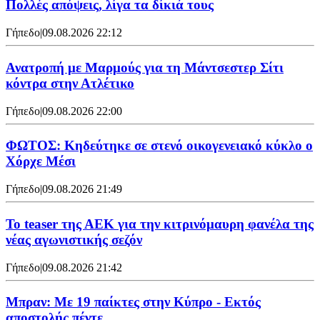
Πολλές απόψεις, λίγα τα δίκιά τους
Γήπεδο
|
09.08.2026 22:12
Ανατροπή με Μαρμούς για τη Μάντσεστερ Σίτι
κόντρα στην Ατλέτικο
Γήπεδο
|
09.08.2026 22:00
ΦΩΤΟΣ: Κηδεύτηκε σε στενό οικογενειακό κύκλο ο
Χόρχε Μέσι
Γήπεδο
|
09.08.2026 21:49
Το teaser της ΑΕΚ για την κιτρινόμαυρη φανέλα της
νέας αγωνιστικής σεζόν
Γήπεδο
|
09.08.2026 21:42
Μπραν: Με 19 παίκτες στην Κύπρο - Εκτός
αποστολής πέντε