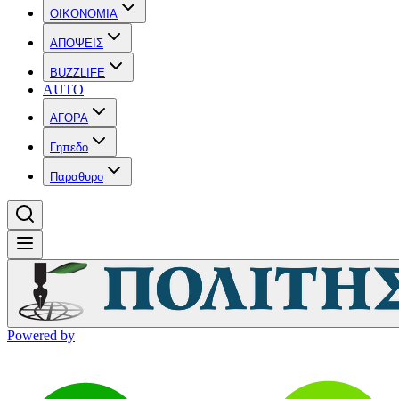
OIKONOMIA
ΑΠΟΨΕΙΣ
BUZZLIFE
AUTO
ΑΓΟΡΑ
Γηπεδο
Παραθυρο
Powered by