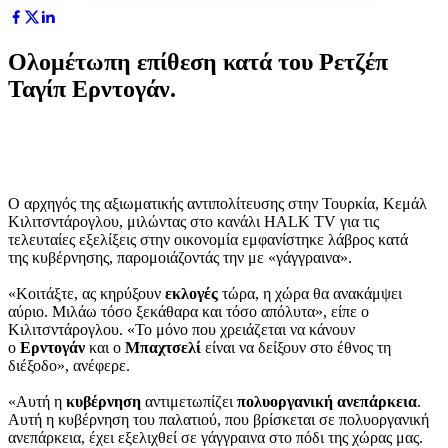
Ολομέτωπη επίθεση κατά του Ρετζέπ
Ταγίπ Ερντογάν.
Ο αρχηγός της αξιωματικής αντιπολίτευσης στην Τουρκία, Κεμάλ
Κιλιτσντάρογλου, μιλώντας στο κανάλι HALK TV για τις
τελευταίες εξελίξεις στην οικονομία εμφανίστηκε λάβρος κατά
της κυβέρνησης, παρομοιάζοντάς την με «γάγγραινα».
«Κοιτάξτε, ας κηρύξουν
εκλογές
τώρα, η χώρα θα ανακάμψει
αύριο. Μιλάω τόσο ξεκάθαρα και τόσο απόλυτα», είπε ο
Κιλιτσντάρογλου. «Το μόνο που χρειάζεται να κάνουν
ο
Ερντογάν
και ο
Μπαχτσελί
είναι να δείξουν στο έθνος τη
διέξοδο», ανέφερε.
«Αυτή η
κυβέρνηση
αντιμετωπίζει
πολυοργανική ανεπάρκεια
.
Αυτή η κυβέρνηση του παλατιού, που βρίσκεται σε πολυοργανική
ανεπάρκεια, έχει εξελιχθεί σε γάγγραινα στο πόδι της χώρας μας.