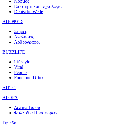
Κοσμος
Επιστημη και Τεχνολογια
Deutsche Welle
ΑΠΟΨΕΙΣ
Στηλες
Αναλυσεις
Αρθρογραφοι
BUZZLIFE
Lifestyle
Viral
People
Food and Drink
AUTO
ΑΓΟΡΑ
Δελτια Τυπου
Φυλλαδια Προσφορων
Γηπεδο