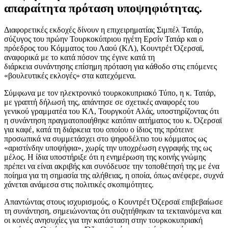
απαραίτητα πρόταση υποψηφιότητας.
Διαφορετικές εκδοχές δίνουν η επιχειρηματίας Σιμπέλ Τατάρ,
σύζυγος του πρώην Τουρκοκύπριου ηγέτη Ερσίν Τατάρ και ο
πρόεδρος του Κόμματος του Λαού (ΚΛ), Κουντρέτ Όζερσαϊ,
αναφορικά με το κατά πόσον της έγινε κατά τη
διάρκεια συνάντησης επίσημη πρόταση για κάθοδο στις επόμενες
«βουλευτικές εκλογές» στα κατεχόμενα.
Σύμφωνα με τον ηλεκτρονικό τουρκοκυπριακό Τύπο, η κ. Τατάρ,
με γραπτή δήλωσή της, απάντησε σε σχετικές αναφορές του
γενικού γραμματέα του ΚΛ, Τουργκούτ Αλάς, υποστηρίζοντας ότι
η συνάντηση πραγματοποιήθηκε κατόπιν αιτήματος του κ. Όζερσαϊ
για καφέ, κατά τη διάρκεια του οποίου ο ίδιος της πρότεινε
προσωπικά να συμμετάσχει στο ψηφοδέλτιο του κόμματος ως
«αριστίνδην υποψήφια», χωρίς την υποχρέωση εγγραφής της ως
μέλος. Η ίδια υποστήριξε ότι η ενημέρωση της κοινής γνώμης
πρέπει να είναι ακριβής και συνόδευσε την τοποθέτησή της με ένα
ποίημα για τη σημασία της αλήθειας, η οποία, όπως ανέφερε, συχνά
χάνεται ανάμεσα στις πολιτικές σκοπιμότητες.
Απαντώντας στους ισχυρισμούς, ο Κουντρέτ Όζερσαϊ επιβεβαίωσε
τη συνάντηση, σημειώνοντας ότι συζητήθηκαν τα τεκταινόμενα και
οι κοινές ανησυχίες για την κατάσταση στην τουρκοκυπριακή