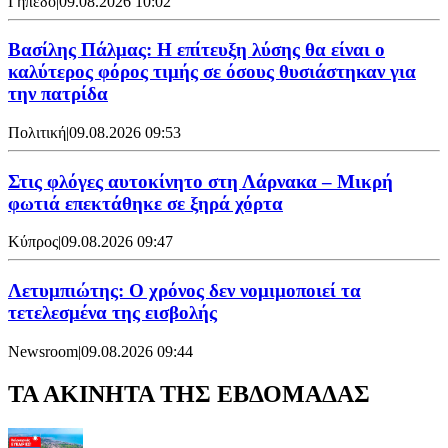
Γήπεδο
|
09.08.2026 10:02
Βασίλης Πάλμας: Η επίτευξη λύσης θα είναι ο
καλύτερος φόρος τιμής σε όσους θυσιάστηκαν για
την πατρίδα
Πολιτική
|
09.08.2026 09:53
Στις φλόγες αυτοκίνητο στη Λάρνακα – Μικρή
φωτιά επεκτάθηκε σε ξηρά χόρτα
Κύπρος
|
09.08.2026 09:47
Λετυμπιώτης: Ο χρόνος δεν νομιμοποιεί τα
τετελεσμένα της εισβολής
Newsroom
|
09.08.2026 09:44
ΤΑ ΑΚΙΝΗΤΑ ΤΗΣ ΕΒΔΟΜΑΔΑΣ