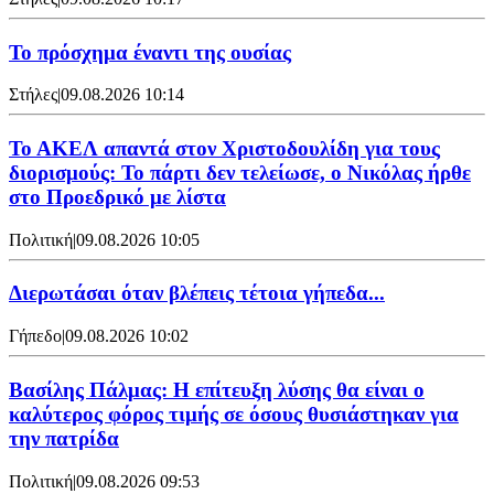
Το πρόσχημα έναντι της ουσίας
Στήλες
|
09.08.2026 10:14
Το ΑΚΕΛ απαντά στον Χριστοδουλίδη για τους
διορισμούς: Το πάρτι δεν τελείωσε, ο Νικόλας ήρθε
στο Προεδρικό με λίστα
Πολιτική
|
09.08.2026 10:05
Διερωτάσαι όταν βλέπεις τέτοια γήπεδα...
Γήπεδο
|
09.08.2026 10:02
Βασίλης Πάλμας: Η επίτευξη λύσης θα είναι ο
καλύτερος φόρος τιμής σε όσους θυσιάστηκαν για
την πατρίδα
Πολιτική
|
09.08.2026 09:53