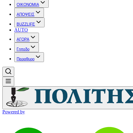
OIKONOMIA
ΑΠΟΨΕΙΣ
BUZZLIFE
AUTO
ΑΓΟΡΑ
Γηπεδο
Παραθυρο
Powered by