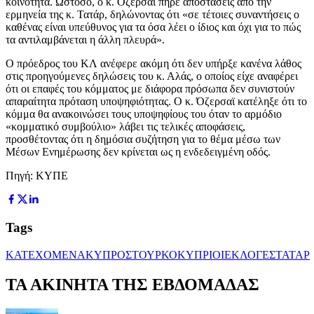
κοινότητα. Ωστόσο, ο κ. Όζερσαϊ πήρε αποστάσεις από την
ερμηνεία της κ. Τατάρ, δηλώνοντας ότι «σε τέτοιες συναντήσεις ο
καθένας είναι υπεύθυνος για τα όσα λέει ο ίδιος και όχι για το πώς
τα αντιλαμβάνεται η άλλη πλευρά».
Ο πρόεδρος του ΚΛ ανέφερε ακόμη ότι δεν υπήρξε κανένα λάθος
στις προηγούμενες δηλώσεις του κ. Αλάς, ο οποίος είχε αναφέρει
ότι οι επαφές του κόμματος με διάφορα πρόσωπα δεν συνιστούν
απαραίτητα πρόταση υποψηφιότητας. Ο κ. Όζερσαϊ κατέληξε ότι το
κόμμα θα ανακοινώσει τους υποψηφίους του όταν το αρμόδιο
«κομματικό συμβούλιο» λάβει τις τελικές αποφάσεις,
προσθέτοντας ότι η δημόσια συζήτηση για το θέμα μέσω των
Μέσων Ενημέρωσης δεν κρίνεται ως η ενδεδειγμένη οδός.
Πηγή: ΚΥΠΕ
Tags
ΚΑΤΕΧΟΜΕΝΑ
ΚΥΠΡΟΣ
ΤΟΥΡΚΟΚΥΠΡΙΟΙ
ΕΚΛΟΓΕΣ
ΤΑΤΑΡ
ΤΑ ΑΚΙΝΗΤΑ ΤΗΣ ΕΒΔΟΜΑΔΑΣ