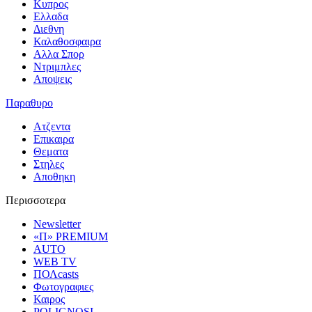
Κυπρος
Ελλαδα
Διεθνη
Καλαθοσφαιρα
Αλλα Σπορ
Ντριμπλες
Αποψεις
Παραθυρο
Ατζεντα
Επικαιρα
Θεματα
Στηλες
Αποθηκη
Περισσοτερα
Newsletter
«Π» PREMIUM
AUTO
WEB TV
ΠΟΛcasts
Φωτογραφιες
Καιρος
POLIGNOSI