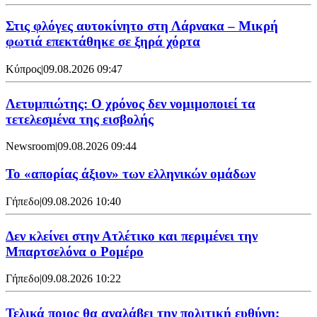
Στις φλόγες αυτοκίνητο στη Λάρνακα – Μικρή
φωτιά επεκτάθηκε σε ξηρά χόρτα
Κύπρος
|
09.08.2026 09:47
Λετυμπιώτης: Ο χρόνος δεν νομιμοποιεί τα
τετελεσμένα της εισβολής
Newsroom
|
09.08.2026 09:44
Το «απορίας άξιον» των ελληνικών ομάδων
Γήπεδο
|
09.08.2026 10:40
Δεν κλείνει στην Ατλέτικο και περιμένει την
Μπαρτσελόνα ο Ρομέρο
Γήπεδο
|
09.08.2026 10:22
Τελικά ποιος θα αναλάβει την πολιτική ευθύνη;