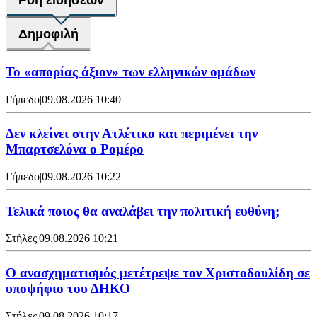
Ροή ειδήσεων
Δημοφιλή
Το «απορίας άξιον» των ελληνικών ομάδων
Γήπεδο
|
09.08.2026 10:40
Δεν κλείνει στην Ατλέτικο και περιμένει την
Μπαρτσελόνα ο Ρομέρο
Γήπεδο
|
09.08.2026 10:22
Τελικά ποιος θα αναλάβει την πολιτική ευθύνη;
Στήλες
|
09.08.2026 10:21
Ο ανασχηματισμός μετέτρεψε τον Χριστοδουλίδη σε
υποψήφιο του ΔΗΚΟ
Στήλες
|
09.08.2026 10:17