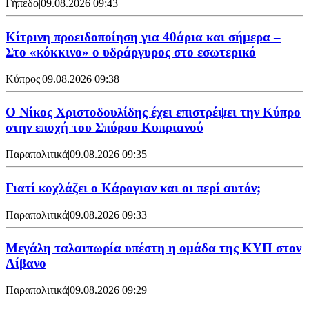
Γήπεδο
|
09.08.2026 09:43
Κίτρινη προειδοποίηση για 40άρια και σήμερα –
Στο «κόκκινο» ο υδράργυρος στο εσωτερικό
Κύπρος
|
09.08.2026 09:38
Ο Νίκος Χριστοδουλίδης έχει επιστρέψει την Κύπρο
στην εποχή του Σπύρου Κυπριανού
Παραπολιτικά
|
09.08.2026 09:35
Γιατί κοχλάζει ο Κάρογιαν και οι περί αυτόν;
Παραπολιτικά
|
09.08.2026 09:33
Μεγάλη ταλαιπωρία υπέστη η ομάδα της ΚΥΠ στον
Λίβανο
Παραπολιτικά
|
09.08.2026 09:29