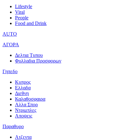
Lifestyle
Viral
People
Food and Drink
AUTO
ΑΓΟΡΑ
Δελτια Τυπου
Φυλλαδια Προσφορων
Γηπεδο
Κυπρος
Ελλαδα
Διεθνη
Καλαθοσφαιρα
Αλλα Σπορ
Ντριμπλες
Αποψεις
Παραθυρο
Ατζεντα