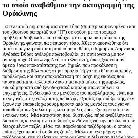
το οποίο αναβάθμισε την ακτογραμμή της
Ορόκλινης
Τα τελευταία δημοσιεύματα στον Τύπο (συμπεριλαμβανομένου και
του χθεσινού ρεπορτάζ του "Π") σε σχέση με το τρομερό
πρόβλημα διάβρωσης που υπάρχει στο παραλιακό μέτωπο της
Ορόκλινης, φαίνεται πως έπιασαν τόπο. Χθες ανακοινώθηκε ότι
μετά τη μεγάλη διάσταση που πήρε το θέμα, ο δήμαρχος Λάρνακας
Ανδρέας Βύρας ανέλαβε πρωτοβουλία, σε συνεργασία με τον
αντιδήμαρχο Ορόκλινης Νεόφυτο Φακοντή, όπως ξεκινήσουν
άμεσα έργα αποκατάστασης των ζημιών που προκάλεσε η
διάβρωση της θάλασσας στην παραλία. Έργα που θ’ αποσκοπούν,
παράλληλα, και στην αποκατάσταση της άσχημης εικόνας που
παρατηρείται το τελευταίο διάστημα κατά μήκος της παραλίας,
ειδικά μπροστά από ξενοδοχειακά καταλύματα, επαύλεις κι
επιχειρήσεις. Ενδεικτικό του μεγέθους του προβλήματος, είναι και
το γεγονός ότι ξενοδόχοι της περιοχής, εξαιτίας της διάβρωσης, δεν
έχουν πια επαρκείς χώρους μπροστά από τις μονάδες τους για να
τοποθετήσουν ξαπλώστρες και ομπρέλες προς εξυπηρέτηση των
ενοίκων τους. Μία κατάσταση που, δυστυχώς, πήρε ανεξέλεγκτες
διαστάσεις κι εγκυμονεί σοβαρούς κινδύνους για την ασφάλεια των
διερχομένων πεζών μέσω του παραλιακού πεζόδρομου, ο οποίος
επίσης έχει υποστεί σοβαρές ζημιές. Μάλιστα, ένα μέρος του
πεζόδρομου έχει κλείσει και απαγορεύεται η διέλευση πεζών λόγω