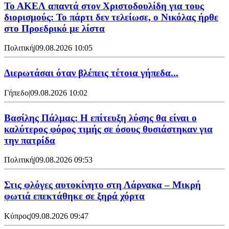
Το ΑΚΕΛ απαντά στον Χριστοδουλίδη για τους
διορισμούς: Το πάρτι δεν τελείωσε, ο Νικόλας ήρθε
στο Προεδρικό με λίστα
Πολιτική
|
09.08.2026 10:05
Διερωτάσαι όταν βλέπεις τέτοια γήπεδα...
Γήπεδο
|
09.08.2026 10:02
Βασίλης Πάλμας: Η επίτευξη λύσης θα είναι ο
καλύτερος φόρος τιμής σε όσους θυσιάστηκαν για
την πατρίδα
Πολιτική
|
09.08.2026 09:53
Στις φλόγες αυτοκίνητο στη Λάρνακα – Μικρή
φωτιά επεκτάθηκε σε ξηρά χόρτα
Κύπρος
|
09.08.2026 09:47