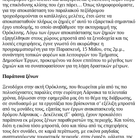
της επικίνδυνης κλίσης που έχει πάρει… Όπως πληροφορούμαστε,
για την αποκατάσταση του παραλιακού πεζόδρομου
τροχιοδρομούνται οι κατάλληλες μελέτες, έτσι ώστε να
αποκατασταθούν πλήρως οι ζημιές σ’ αυτό το εξαιρετικά σημαντικό
έργο υποδομής, το οποίο αναβάθμισε την ακτογραμμή της
Ορόκλινης. Λόγω των έργων αποκατάστασης των ζημιών που
εξαγγέλθηκαν στους χώρους μπροστά από τα ξενοδοχεία και τις
λοιπές επιχειρήσεις, έγινε γνωστό ότι ακυρώθηκε η
προγραμματισμένη για την Παρασκευή, 15 Μαΐου, στις 2μ.μ.,
συνάντηση τοπικών φορέων και λειτουργών του Τμήματος
Δημοσίων Έργων, προκειμένου να δουν επιτόπου το μέγεθος των
ζημιών και να συναποφασίσουν για τη λήψη δραστικών μέτρων.
Παράπονα ξένων
Ξενοδόχοι στην ακτή Ορόκλινης, που θεωρείται μία από τις πιο
πολυσύχναστες παραλίες στην ευρύτερη Λάρνακα τα τελευταία
χρόνια, δήλωσαν στην εφημερίδα μας ότι το θέμα της διάβρωσης,
σε συνδυασμό με τα εργοτάξια που βρίσκονται σ’ εξέλιξη μπροστά
από τις μονάδες τους, εξαιτίας των έργων ανακατασκευής του
δρόμου Λάρνακας – Δεκέλειας (Γ΄ φάση), έχουν προκαλέσει
παράπονα εκ μέρους ξένων παραθεριστών της περιοχής. Και τούτο,
διότι η εικόνα τόσο μπροστά, όσο και πίσω από τις επιχειρήσεις
τους δεν συνάδει, σε καμιά περίπτωση, με εικόνα ραγδαίας
αναπτυσσόμενης τουριστικής περιοχής, στην έναρξη, μάλιστα, της