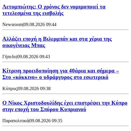
Λετυμπιώτης: Ο χρόνος δεν νομιμοποιεί τα
τετελεσμένα της εισβολής
Newsroom
|
09.08.2026 09:44
Aλλάζει εποχή η Βιλερμπάν και στα χέρια της
οικογένειας Μπας
Γήπεδο
|
09.08.2026 09:43
Κίτρινη προειδοποίηση για 40άρια και σήμερα –
Στο «κόκκινο» ο υδράργυρος στο εσωτερικό
Κύπρος
|
09.08.2026 09:38
Ο Νίκος Χριστοδουλίδης έχει επιστρέψει την Κύπρο
στην εποχή του Σπύρου Κυπριανού
Παραπολιτικά
|
09.08.2026 09:35