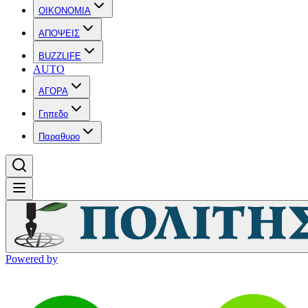
OIKONOMIA
ΑΠΟΨΕΙΣ
BUZZLIFE
AUTO
ΑΓΟΡΑ
Γηπεδο
Παραθυρο
Powered by