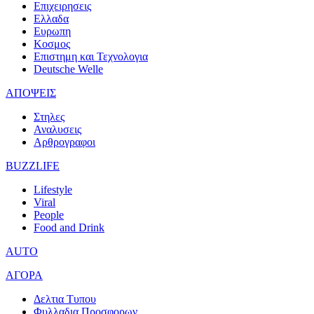
Επιχειρησεις
Ελλαδα
Ευρωπη
Κοσμος
Επιστημη και Τεχνολογια
Deutsche Welle
ΑΠΟΨΕΙΣ
Στηλες
Αναλυσεις
Αρθρογραφοι
BUZZLIFE
Lifestyle
Viral
People
Food and Drink
AUTO
ΑΓΟΡΑ
Δελτια Τυπου
Φυλλαδια Προσφορων