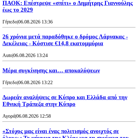
ΠΑΟΚ: Επέστρεψε «σπίτι» ο Δημήτρης Γιαννούλης
έως το 2029
Γήπεδο
|
06.08.2026 13:36
26 χρόνια μετά παραδόθηκε ο δρόμος Λάρνακας -
Δεκέλειας - Κόστισε €14,8 εκατομμύρια
Auto
|
06.08.2026 13:24
Mέρα συγκίνησης και… αποκαλύψεων
Γήπεδο
|
06.08.2026 13:22
Δωρεάν αναλήψεις σε Κύπρο και Ελλάδα από την
Εθνική Τράπεζα στην Κύπρο
Αγορά
|
06.08.2026 12:58
«Στόχος μας είναι ένας πολιτισμός ανοιχτός σε
όλους»: Το μήνυμα της Κλέας για τη συνέχεια του