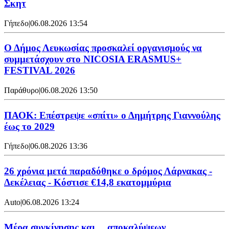
Σκητ
Γήπεδο
|
06.08.2026 13:54
Ο Δήμος Λευκωσίας προσκαλεί οργανισμούς να
συμμετάσχουν στο NICOSIA ERASMUS+
FESTIVAL 2026
Παράθυρο
|
06.08.2026 13:50
ΠΑΟΚ: Επέστρεψε «σπίτι» ο Δημήτρης Γιαννούλης
έως το 2029
Γήπεδο
|
06.08.2026 13:36
26 χρόνια μετά παραδόθηκε ο δρόμος Λάρνακας -
Δεκέλειας - Κόστισε €14,8 εκατομμύρια
Auto
|
06.08.2026 13:24
Mέρα συγκίνησης και… αποκαλύψεων