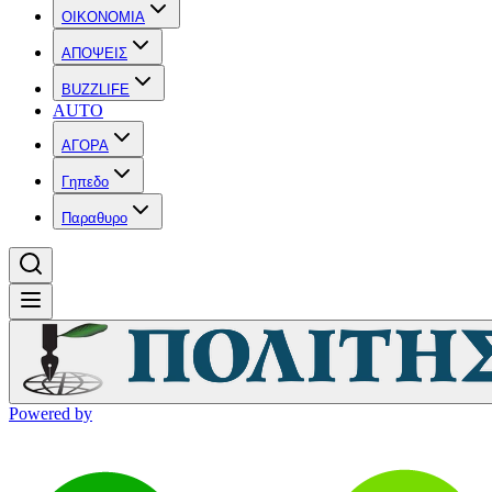
OIKONOMIA
ΑΠΟΨΕΙΣ
BUZZLIFE
AUTO
ΑΓΟΡΑ
Γηπεδο
Παραθυρο
Powered by