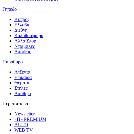
Γηπεδο
Κυπρος
Ελλαδα
Διεθνη
Καλαθοσφαιρα
Αλλα Σπορ
Ντριμπλες
Αποψεις
Παραθυρο
Ατζεντα
Επικαιρα
Θεματα
Στηλες
Αποθηκη
Περισσοτερα
Newsletter
«Π» PREMIUM
AUTO
WEB TV