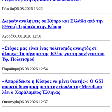
Γήπεδο
|
06.08.2026 13:22
Δωρεάν αναλήψεις σε Κύπρο και Ελλάδα από την
Εθνική Τράπεζα στην Κύπρο
Αγορά
|
06.08.2026 12:58
«Στόχος μας είναι ένας πολιτισμός ανοιχτός σε
όλους»: Το μήνυμα της Κλέας για τη συνέχεια του
Υφ. Πολιτισμού
Παράθυρο
|
06.08.2026 12:54
«Απαράδεκτο η Κύπρος να μένει θεατής»: Ο GSI
αποκτά δυναμική μετά την είσοδο της Meridiam
λέει ο Χαράλαμπος Έλληνας
Οικονομία
|
06.08.2026 12:37