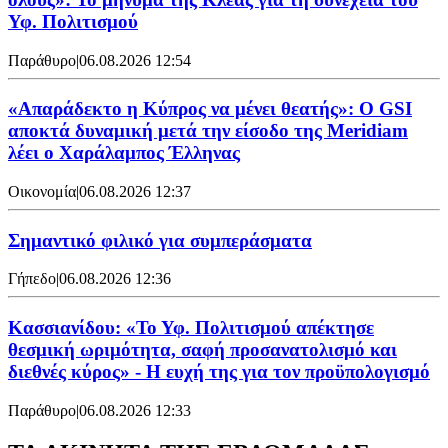
Υφ. Πολιτισμού
Παράθυρο
|
06.08.2026 12:54
«Απαράδεκτο η Κύπρος να μένει θεατής»: Ο GSI
αποκτά δυναμική μετά την είσοδο της Meridiam
λέει ο Χαράλαμπος Έλληνας
Οικονομία
|
06.08.2026 12:37
Σημαντικό φιλικό για συμπεράσματα
Γήπεδο
|
06.08.2026 12:36
Κασσιανίδου: «Το Υφ. Πολιτισμού απέκτησε
θεσμική ωριμότητα, σαφή προσανατολισμό και
διεθνές κύρος» - Η ευχή της για τον προϋπολογισμό
Παράθυρο
|
06.08.2026 12:33