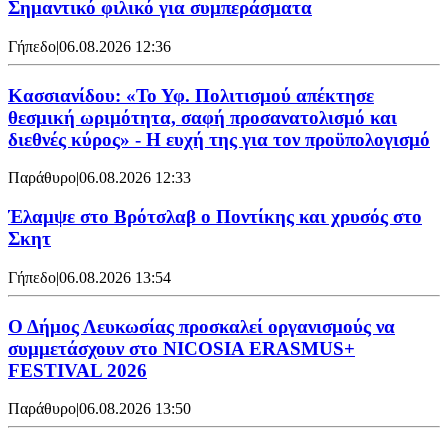
Σημαντικό φιλικό για συμπεράσματα
Γήπεδο
|
06.08.2026 12:36
Κασσιανίδου: «Το Υφ. Πολιτισμού απέκτησε
θεσμική ωριμότητα, σαφή προσανατολισμό και
διεθνές κύρος» - Η ευχή της για τον προϋπολογισμό
Παράθυρο
|
06.08.2026 12:33
Έλαμψε στο Βρότσλαβ ο Ποντίκης και χρυσός στο
Σκητ
Γήπεδο
|
06.08.2026 13:54
Ο Δήμος Λευκωσίας προσκαλεί οργανισμούς να
συμμετάσχουν στο NICOSIA ERASMUS+
FESTIVAL 2026
Παράθυρο
|
06.08.2026 13:50