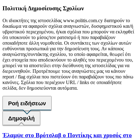
Πολιτική Δημοσίευσης Σχολίων
Οι ιδιοκτήτες της ιστοσελίδας www.politis.com.cy διατηρούν το
δικαίωμα να αφαιρούν σχόλια αναγνωστών, δυσφημιστικού και/ή
υβριστικού περιεχομένου, ή/και σχόλια που μπορούν να εκληφθεί
ότι υποκινούν το μίσος/τον ρατσισμό ή που παραβιάζουν
οποιαδήποτε άλλη νομοθεσία. Οι συντάκτες των σχολίων αυτών
ευθύνονται προσωπικά για την δημοσίευση τους. Αν κάποιος
αναγνώστης/συντάκτης σχολίου, το οποίο αφαιρείται, θεωρεί ότι
έχει στοιχεία που αποδεικνύουν το αληθές του περιεχομένου του,
μπορεί να τα αποστείλει στην διεύθυνση της ιστοσελίδας για να
διερευνηθούν. Προτρέπουμε τους αναγνώστες μας να κάνουν
report / flag σχόλια που πιστεύουν ότι παραβιάζουν τους πιο πάνω
κανόνες. Σχόλια που περιέχουν URL / links σε οποιαδήποτε
σελίδα, δεν δημοσιεύονται αυτόματα.
Ροή ειδήσεων
Δημοφιλή
Έλαμψε στο Βρότσλαβ ο Ποντίκης και χρυσός στο