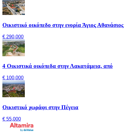
Οικιστικό οικόπεδο στην ενορία Άγιος Αθανάσιος
€ 290,000
4 Οικιστικά οικόπεδα στην Λακατάμεια, από
€ 100,000
Οικιστικό χωράφι στην Πέγεια
€ 55,000