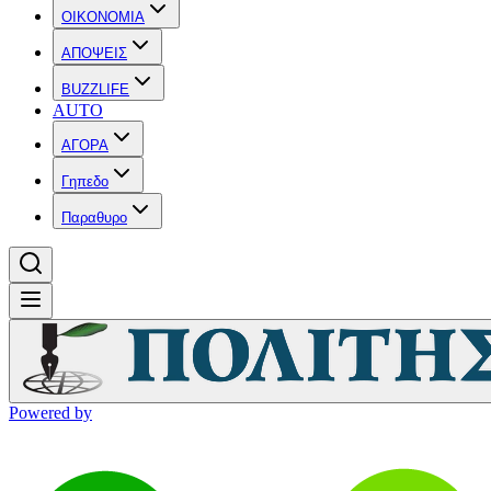
OIKONOMIA
ΑΠΟΨΕΙΣ
BUZZLIFE
AUTO
ΑΓΟΡΑ
Γηπεδο
Παραθυρο
Powered by