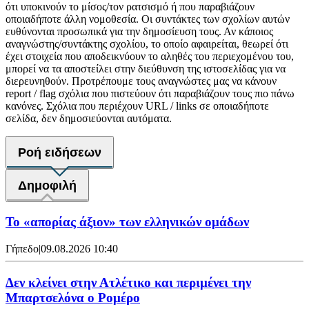
ότι υποκινούν το μίσος/τον ρατσισμό ή που παραβιάζουν
οποιαδήποτε άλλη νομοθεσία. Οι συντάκτες των σχολίων αυτών
ευθύνονται προσωπικά για την δημοσίευση τους. Αν κάποιος
αναγνώστης/συντάκτης σχολίου, το οποίο αφαιρείται, θεωρεί ότι
έχει στοιχεία που αποδεικνύουν το αληθές του περιεχομένου του,
μπορεί να τα αποστείλει στην διεύθυνση της ιστοσελίδας για να
διερευνηθούν. Προτρέπουμε τους αναγνώστες μας να κάνουν
report / flag σχόλια που πιστεύουν ότι παραβιάζουν τους πιο πάνω
κανόνες. Σχόλια που περιέχουν URL / links σε οποιαδήποτε
σελίδα, δεν δημοσιεύονται αυτόματα.
Ροή ειδήσεων
Δημοφιλή
Το «απορίας άξιον» των ελληνικών ομάδων
Γήπεδο
|
09.08.2026 10:40
Δεν κλείνει στην Ατλέτικο και περιμένει την
Μπαρτσελόνα ο Ρομέρο