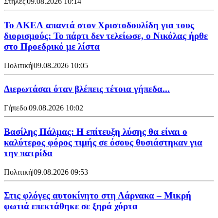
Στήλες
|
09.08.2026 10:14
Το ΑΚΕΛ απαντά στον Χριστοδουλίδη για τους
διορισμούς: Το πάρτι δεν τελείωσε, ο Νικόλας ήρθε
στο Προεδρικό με λίστα
Πολιτική
|
09.08.2026 10:05
Διερωτάσαι όταν βλέπεις τέτοια γήπεδα...
Γήπεδο
|
09.08.2026 10:02
Βασίλης Πάλμας: Η επίτευξη λύσης θα είναι ο
καλύτερος φόρος τιμής σε όσους θυσιάστηκαν για
την πατρίδα
Πολιτική
|
09.08.2026 09:53
Στις φλόγες αυτοκίνητο στη Λάρνακα – Μικρή
φωτιά επεκτάθηκε σε ξηρά χόρτα