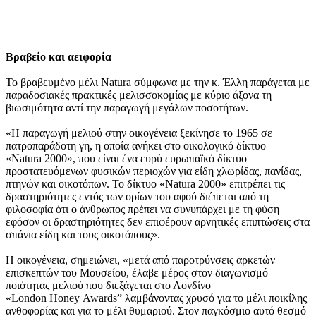
Βραβείο και αειφορία
Το βραβευμένο μέλι Natura σύμφωνα με την κ. Έλλη παράγεται με
παραδοσιακές πρακτικές μελισσοκομίας με κύριο άξονα τη
βιωσιμότητα αντί την παραγωγή μεγάλων ποσοτήτων.
«Η παραγωγή μελιού στην οικογένεια ξεκίνησε το 1965 σε
πατροπαράδοτη γη, η οποία ανήκει στο οικολογικό δίκτυο
«Natura 2000», που είναι ένα ευρύ ευρωπαϊκό δίκτυο
προστατευόμενων φυσικών περιοχών για είδη χλωρίδας, πανίδας,
πτηνών και οικοτόπων. Το δίκτυο «Natura 2000» επιτρέπει τις
δραστηριότητες εντός των ορίων του αφού διέπεται από τη
φιλοσοφία ότι ο άνθρωπος πρέπει να συνυπάρχει με τη φύση
εφόσον οι δραστηριότητες δεν επιφέρουν αρνητικές επιπτώσεις στα
σπάνια είδη και τους οικοτόπους».
Η οικογένεια, σημειώνει, «μετά από παροτρύνσεις αρκετών
επισκεπτών του Μουσείου, έλαβε μέρος στον διαγωνισμό
ποιότητας μελιού που διεξάγεται στο Λονδίνο
«London Honey Awards” λαμβάνοντας χρυσό για το μέλι ποικίλης
ανθοφορίας και για το μέλι θυμαριού. Στον παγκόσμιο αυτό θεσμό