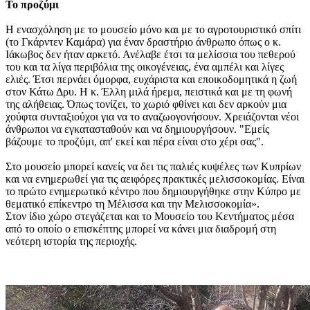
Το προζύμι
Η ενασχόληση με το μουσείο μόνο και με το αγροτουριστικό σπίτι
(το Γκάρντεν Καμάρα) για έναν δραστήριο άνθρωπο όπως ο κ.
Ιάκωβος δεν ήταν αρκετό. Ανέλαβε έτσι τα μελίσσια του πεθερού
του και τα λίγα περιβόλια της οικογένειας, ένα αμπέλι και λίγες
ελιές. Έτσι περνάει όμορφα, ευχάριστα και εποικοδομητικά η ζωή
στον Κάτω Δρυ. Η κ. Έλλη μιλά ήρεμα, πειστικά και με τη φωνή
της αλήθειας. Όπως τονίζει, το χωριό φθίνει και δεν αρκούν μια
χούφτα συνταξιούχοι για να το αναζωογονήσουν. Χρειάζονται νέοι
άνθρωποι να εγκατασταθούν και να δημιουργήσουν. "Εμείς
βάζουμε το προζύμι, απ' εκεί και πέρα είναι στο χέρι σας".
Στο μουσείο μπορεί κανείς να δει τις παλιές κυψέλες των Κυπρίων
και να ενημερωθεί για τις αειφόρες πρακτικές μελισσοκομίας. Είναι
το πρώτο ενημερωτικό κέντρο που δημιουργήθηκε στην Κύπρο με
θεματικό επίκεντρο τη Μέλισσα και την Μελισσοκομία».
Στον ίδιο χώρο στεγάζεται και το Μουσείο του Κεντήματος μέσα
από το οποίο ο επισκέπτης μπορεί να κάνει μια διαδρομή στη
νεότερη ιστορία της περιοχής.