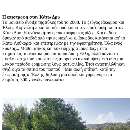
Η επιστροφή στον Κάτω Δρυ
Το μουσείο άνοιξε της πύλες του το 2008. Το ζεύγος Ιάκωβου και
Έλλης Κορνιώτη προετοίμαζε από καιρό την επιστροφή του στον
Κάτω Δρυ. Η ανάγκη ήταν η επιστροφή στις ρίζες. Και οι δύο
έφυγαν από παιδιά από την περιοχή -ο κ. Ιάκωβος κατάγεται απ' τα
Κάτω Λεύκαρα- και επέστρεψαν με την αφυπηρέτηση. Όλα ένας
κύκλος... Μαθηματικός και λυκειάρχης ο Ιάκωβος, με τα
κτηματικά, το νοικοκυριό και τα παιδιά η Έλλη, αλλά πάντα το
μυαλό στο χωριό και στο πώς μπορεί να ανακάμψει μετά από μια
μακρά περίοδο ερήμωσης λόγω αστυφιλίας. Έτσι αναστηλώθηκαν
σιγά-σιγά τα σπίτια του παππού. "Μια αυλή σπίτια", κατά την
έκφραση της κ. Έλλης, δηλαδή μια αυλή και γύρω-γύρω τα
δωμάτια, 300 χρονών πάνω-κάτω.