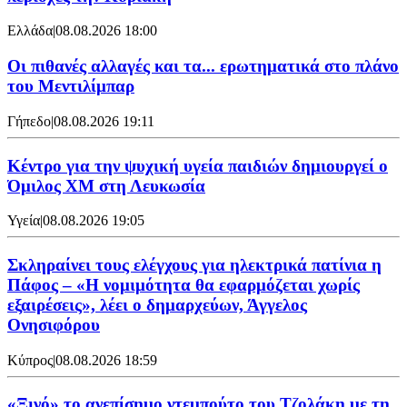
Ελλάδα
|
08.08.2026 18:00
Οι πιθανές αλλαγές και τα... ερωτηματικά στο πλάνο
του Μεντιλίμπαρ
Γήπεδο
|
08.08.2026 19:11
Κέντρο για την ψυχική υγεία παιδιών δημιουργεί ο
Όμιλος XM στη Λευκωσία
Υγεία
|
08.08.2026 19:05
Σκληραίνει τους ελέγχους για ηλεκτρικά πατίνια η
Πάφος – «Η νομιμότητα θα εφαρμόζεται χωρίς
εξαιρέσεις», λέει ο δημαρχεύων, Άγγελος
Ονησιφόρου
Κύπρος
|
08.08.2026 18:59
«Ξινό» το ανεπίσημο ντεμπούτο του Τζολάκη με τη