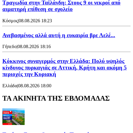
Τραγωδία στην Ταϊλάνδη: Στους 9 οι νεκροί από
αιματηρή επίθεση σε σχολείο
Κόσμος
|
08.08.2026 18:23
Ανεβασμένος αλλά αυτή η ευκαιρία βρε Λελέ...
Γήπεδο
|
08.08.2026 18:16
Κόκκινος συναγερμός στην Ελλάδα: Πολύ υψηλός
κίνδυνος πυρκαγιάς σε Αττική, Κρήτη και ακόμη 5
περιοχές την Κυριακή
Ελλάδα
|
08.08.2026 18:00
ΤΑ ΑΚΙΝΗΤΑ ΤΗΣ ΕΒΔΟΜΑΔΑΣ