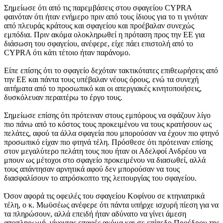
Σημείωσε ότι από τις παρεμβάσεις στου σφαγείου CYPRA
φαινόταν ότι ήταν ενήμερο πριν από τους ίδιους για το τι γινόταν
από πλευράς κράτους και σφαγείου και προέβαλαν συνεχώς
εμπόδια. Πριν ακόμα ολοκληρωθεί η πρόταση προς την ΕΕ για
διάσωση του σφαγείου, ανέφερε, είχε πάει επιστολή από το
CYPRA ότι κάτι τέτοιο ήταν παράνομο.
Είπε επίσης ότι το σφαγείο δεχόταν τακτικότατες επιθεωρήσεις από
την ΕΕ και πάντα τους υπέβαλαν νέους όρους, ενώ τα συνεχή
αιτήματα από το προσωπικό και οι απεργιακές κινητοποιήσεις,
δυσκόλευαν περαιτέρω το έργο τους.
Σημείωσε επίσης ότι πρότειναν στους εμπόρους να σφάζουν λίγο
πιο πάνω από το κόστος τους προκειμένου να τους κρατήσουν ως
πελάτες, αφού τα άλλα σφαγεία που μπορούσαν να έχουν πιο φτηνό
προσωπικό είχαν πιο φτηνά τέλη. Πρόσθεσε ότι πρότειναν επίσης
στον μεγαλύτερο πελάτη τους που ήταν οι Αδελφοί Ανδρέου να
μπουν ως μέτοχοι στο σφαγείο προκειμένου να διασωθεί, αλλά
τους απάντησαν αρνητικά αφού δεν μπορούσαν να τους
διασφαλίσουν το απρόσκοπτο της λειτουργίας του σφαγείου.
Όσον αφορά τις οφειλές του σφαγείου Κοφίνου σε κτηνιατρικά
τέλη, ο κ. Μωϋσέως ανέφερε ότι πάντα υπήρχε ισχυρή πίεση για να
τα πληρώσουν, αλλά επειδή ήταν αδύνατο να γίνει άμεση
αποπληρωμή, γίνοντας επαφές ακόμα και σε επίπεδο Προέδρου της