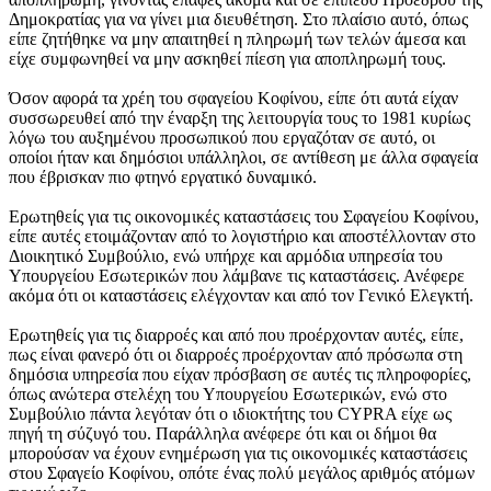
Δημοκρατίας για να γίνει μια διευθέτηση. Στο πλαίσιο αυτό, όπως
είπε ζητήθηκε να μην απαιτηθεί η πληρωμή των τελών άμεσα και
είχε συμφωνηθεί να μην ασκηθεί πίεση για αποπληρωμή τους.
Όσον αφορά τα χρέη του σφαγείου Κοφίνου, είπε ότι αυτά είχαν
συσσωρευθεί από την έναρξη της λειτουργία τους το 1981 κυρίως
λόγω του αυξημένου προσωπικού που εργαζόταν σε αυτό, οι
οποίοι ήταν και δημόσιοι υπάλληλοι, σε αντίθεση με άλλα σφαγεία
που έβρισκαν πιο φτηνό εργατικό δυναμικό.
Ερωτηθείς για τις οικονομικές καταστάσεις του Σφαγείου Κοφίνου,
είπε αυτές ετοιμάζονταν από το λογιστήριο και αποστέλλονταν στο
Διοικητικό Συμβούλιο, ενώ υπήρχε και αρμόδια υπηρεσία του
Υπουργείου Εσωτερικών που λάμβανε τις καταστάσεις. Ανέφερε
ακόμα ότι οι καταστάσεις ελέγχονταν και από τον Γενικό Ελεγκτή.
Ερωτηθείς για τις διαρροές και από που προέρχονταν αυτές, είπε,
πως είναι φανερό ότι οι διαρροές προέρχονταν από πρόσωπα στη
δημόσια υπηρεσία που είχαν πρόσβαση σε αυτές τις πληροφορίες,
όπως ανώτερα στελέχη του Υπουργείου Εσωτερικών, ενώ στο
Συμβούλιο πάντα λεγόταν ότι ο ιδιοκτήτης του CYPRA είχε ως
πηγή τη σύζυγό του. Παράλληλα ανέφερε ότι και οι δήμοι θα
μπορούσαν να έχουν ενημέρωση για τις οικονομικές καταστάσεις
στου Σφαγείο Κοφίνου, οπότε ένας πολύ μεγάλος αριθμός ατόμων