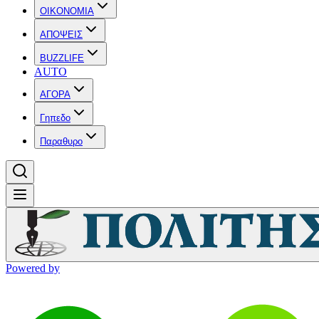
OIKONOMIA
ΑΠΟΨΕΙΣ
BUZZLIFE
AUTO
ΑΓΟΡΑ
Γηπεδο
Παραθυρο
Powered by