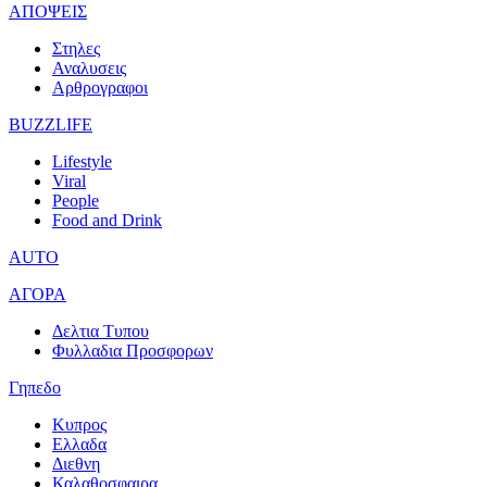
ΑΠΟΨΕΙΣ
Στηλες
Αναλυσεις
Αρθρογραφοι
BUZZLIFE
Lifestyle
Viral
People
Food and Drink
AUTO
ΑΓΟΡΑ
Δελτια Τυπου
Φυλλαδια Προσφορων
Γηπεδο
Κυπρος
Ελλαδα
Διεθνη
Καλαθοσφαιρα