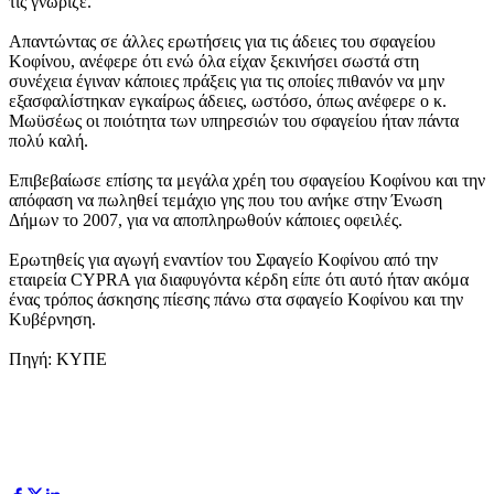
τις γνώριζε.
Απαντώντας σε άλλες ερωτήσεις για τις άδειες του σφαγείου
Κοφίνου, ανέφερε ότι ενώ όλα είχαν ξεκινήσει σωστά στη
συνέχεια έγιναν κάποιες πράξεις για τις οποίες πιθανόν να μην
εξασφαλίστηκαν εγκαίρως άδειες, ωστόσο, όπως ανέφερε ο κ.
Μωϋσέως οι ποιότητα των υπηρεσιών του σφαγείου ήταν πάντα
πολύ καλή.
Επιβεβαίωσε επίσης τα μεγάλα χρέη του σφαγείου Κοφίνου και την
απόφαση να πωληθεί τεμάχιο γης που του ανήκε στην Ένωση
Δήμων το 2007, για να αποπληρωθούν κάποιες οφειλές.
Ερωτηθείς για αγωγή εναντίον του Σφαγείο Κοφίνου από την
εταιρεία CYPRA για διαφυγόντα κέρδη είπε ότι αυτό ήταν ακόμα
ένας τρόπος άσκησης πίεσης πάνω στα σφαγείο Κοφίνου και την
Κυβέρνηση.
Πηγή: ΚΥΠΕ