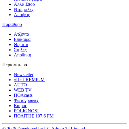
Αλλα Σπορ
Ντριμπλες
Αποψεις
Παραθυρο
Ατζεντα
Επικαιρα
Θεματα
Στηλες
Αποθηκη
Περισσοτερα
Newsletter
«Π» PREMIUM
AUTO
WEB TV
ΠΟΛcasts
Φωτογραφιες
Καιρος
POLIGNOSI
ΠΟΛΙΤΗΣ 107.6 FM
© 2026 Developed by P.C Admin 22 Limited