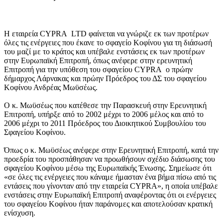
Η εταιρεία CYPRA LTD φαίνεται να γνώριζε εκ των προτέρων
όλες τις ενέργειες που έκανε το σφαγείο Κοφίνου για τη διάσωσή
του μαζί με το κράτος και υπέβαλε ενστάσεις εκ των προτέρων
στην Ευρωπαϊκή Επιτροπή, όπως ανέφερε στην ερευνητική
Επιτροπή για την υπόθεση του σφαγείου CYPRA o πρώην
δήμαρχος Λάρνακας και πρώην Πρόεδρος του ΔΣ του σφαγείου
Κοφίνου Ανδρέας Μωϋσέως.
Ο κ. Μωϋσέως που κατέθεσε την Παρασκευή στην Ερευνητική
Επιτροπή, υπήρξε από το 2002 μέχρι το 2006 μέλος και από το
2006 μέχρι το 2011 Πρόεδρος του Διοικητικού Συμβουλίου του
Σφαγείου Κοφίνου.
Όπως ο κ. Μωϋσέως ανέφερε στην Ερευνητική Επιτροπή, κατά την
προεδρία του προσπάθησαν να προωθήσουν σχέδιο διάσωσης του
σφαγείου Κοφίνου μέσω της Ευρωπαϊκής Ένωσης. Σημείωσε ότι
«σε όλες τις ενέργειες που κάναμε ήμασταν ένα βήμα πίσω από τις
εντάσεις που γίνονταν από την εταιρεία CYPRA», η οποία υπέβαλε
ενστάσεις στην Ευρωπαϊκή Επιτροπή αναφέροντας ότι οι ενέργειες
του σφαγείου Κοφίνου ήταν παράνομες και αποτελούσαν κρατική
ενίσχυση.