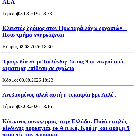
ΑΕΛ
Γήπεδο
|
08.08.2026 18:33
Κλειστός δρόμος στον Πρωταρά λόγω εργασιών –
Ποιο τμήμα επηρεάζεται
Κύπρος
|
08.08.2026 18:30
Τραγωδία στην Ταϊλάνδη: Στους 9 οι νεκροί από
αιματηρή επίθεση σε σχολείο
Κόσμος
|
08.08.2026 18:23
Ανεβασμένος αλλά αυτή η ευκαιρία βρε Λελέ...
Γήπεδο
|
08.08.2026 18:16
Κόκκινος συναγερμός στην Ελλάδα: Πολύ υψηλός
κίνδυνος πυρκαγιάς σε Αττική, Κρήτη και ακόμη 5
περιοχές την Κυριακή