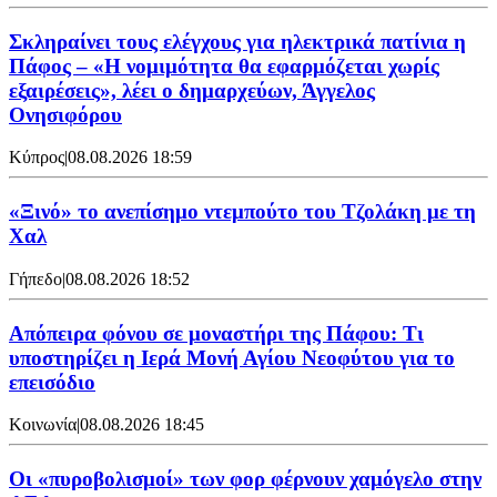
Σκληραίνει τους ελέγχους για ηλεκτρικά πατίνια η
Πάφος – «Η νομιμότητα θα εφαρμόζεται χωρίς
εξαιρέσεις», λέει ο δημαρχεύων, Άγγελος
Ονησιφόρου
Κύπρος
|
08.08.2026 18:59
«Ξινό» το ανεπίσημο ντεμπούτο του Τζολάκη με τη
Χαλ
Γήπεδο
|
08.08.2026 18:52
Απόπειρα φόνου σε μοναστήρι της Πάφου: Τι
υποστηρίζει η Ιερά Μονή Αγίου Νεοφύτου για το
επεισόδιο
Κοινωνία
|
08.08.2026 18:45
Οι «πυροβολισμοί» των φορ φέρνουν χαμόγελο στην