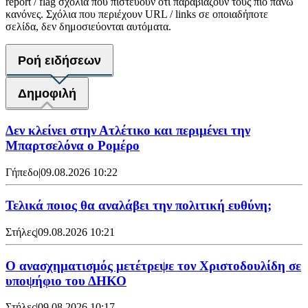
report / flag σχόλια που πιστεύουν ότι παραβιάζουν τους πιο πάνω
κανόνες. Σχόλια που περιέχουν URL / links σε οποιαδήποτε
σελίδα, δεν δημοσιεύονται αυτόματα.
Ροή ειδήσεων
Δημοφιλή
Δεν κλείνει στην Ατλέτικο και περιμένει την
Μπαρτσελόνα ο Ρομέρο
Γήπεδο
|
09.08.2026 10:22
Τελικά ποιος θα αναλάβει την πολιτική ευθύνη;
Στήλες
|
09.08.2026 10:21
Ο ανασχηματισμός μετέτρεψε τον Χριστοδουλίδη σε
υποψήφιο του ΔΗΚΟ
Στήλες
|
09.08.2026 10:17