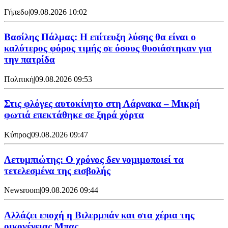
Γήπεδο
|
09.08.2026 10:02
Βασίλης Πάλμας: Η επίτευξη λύσης θα είναι ο
καλύτερος φόρος τιμής σε όσους θυσιάστηκαν για
την πατρίδα
Πολιτική
|
09.08.2026 09:53
Στις φλόγες αυτοκίνητο στη Λάρνακα – Μικρή
φωτιά επεκτάθηκε σε ξηρά χόρτα
Κύπρος
|
09.08.2026 09:47
Λετυμπιώτης: Ο χρόνος δεν νομιμοποιεί τα
τετελεσμένα της εισβολής
Newsroom
|
09.08.2026 09:44
Aλλάζει εποχή η Βιλερμπάν και στα χέρια της
οικογένειας Μπας