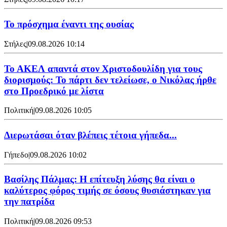
Το πρόσχημα έναντι της ουσίας
Στήλες
|
09.08.2026 10:14
Το ΑΚΕΛ απαντά στον Χριστοδουλίδη για τους
διορισμούς: Το πάρτι δεν τελείωσε, ο Νικόλας ήρθε
στο Προεδρικό με λίστα
Πολιτική
|
09.08.2026 10:05
Διερωτάσαι όταν βλέπεις τέτοια γήπεδα...
Γήπεδο
|
09.08.2026 10:02
Βασίλης Πάλμας: Η επίτευξη λύσης θα είναι ο
καλύτερος φόρος τιμής σε όσους θυσιάστηκαν για
την πατρίδα
Πολιτική
|
09.08.2026 09:53