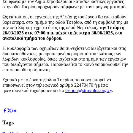
Σύμφωνα με τον Δήμο Στροβόλου οι κατασκευαστικές εργασίες
στην οδό Τσερίου προχωρούν σύμφωνα με τον προγραμματισμό.
Ως εκ τούτου, οι εργασίες της Α’ φάσης του έργου θα επεκταθούν
βορειότερα, στο τμήμα της οδού Τσερίου, από τη συμβολή της με
την οδό Σύμης μέχρι το ύψος της οδού Νεμέσεως,
την Τετάρτη
26/03/2025 στις 07:00 π.μ. μέχρι τη Δευτέρα 30/06/2025, στο
ανατολικό τμήμα του δρόμου.
Η κυκλοφορία των οχημάτων θα συνεχίσει να διεξάγεται και στις
δύο κατευθύνσεις, με προσωρινό περιορισμό του πλάτους των
λωρίδων κυκλοφορίας, όπως ισχύει και στο τμήμα των εργασιών
που διεξάγονται σήμερα. Παρακαλείται το κοινό να ακολουθεί την
επιτόπου οδική σήμανση.
Σχετικά με το έργο της οδού Τσερίου, το κοινό μπορεί να
επικοινωνεί στον τηλεφωνικό αριθμό 22470470 ή μέσω
ηλεκτρονικού ταχυδρομείου στο
tseriou@strovolos.org.cy
.
Tags