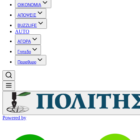
OIKONOMIA
ΑΠΟΨΕΙΣ
BUZZLIFE
AUTO
ΑΓΟΡΑ
Γηπεδο
Παραθυρο
Powered by