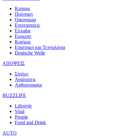
Κυπρος
Πολιτικη
Οικονομια
Επιχειρησεις
Ελλαδα
Ευρωπη
Κοσμος
Επιστημη και Τεχνολογια
Deutsche Welle
ΑΠΟΨΕΙΣ
Στηλες
Αναλυσεις
Αρθρογραφοι
BUZZLIFE
Lifestyle
Viral
People
Food and Drink
AUTO