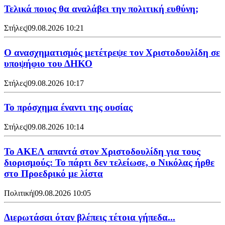
Τελικά ποιος θα αναλάβει την πολιτική ευθύνη;
Στήλες
|
09.08.2026 10:21
Ο ανασχηματισμός μετέτρεψε τον Χριστοδουλίδη σε
υποψήφιο του ΔΗΚΟ
Στήλες
|
09.08.2026 10:17
Το πρόσχημα έναντι της ουσίας
Στήλες
|
09.08.2026 10:14
Το ΑΚΕΛ απαντά στον Χριστοδουλίδη για τους
διορισμούς: Το πάρτι δεν τελείωσε, ο Νικόλας ήρθε
στο Προεδρικό με λίστα
Πολιτική
|
09.08.2026 10:05
Διερωτάσαι όταν βλέπεις τέτοια γήπεδα...