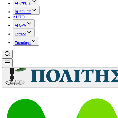
ΑΠΟΨΕΙΣ
BUZZLIFE
AUTO
ΑΓΟΡΑ
Γηπεδο
Παραθυρο