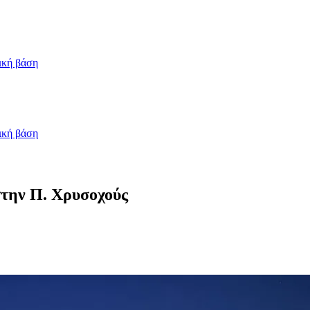
ική βάση
ική βάση
στην Π. Χρυσοχούς