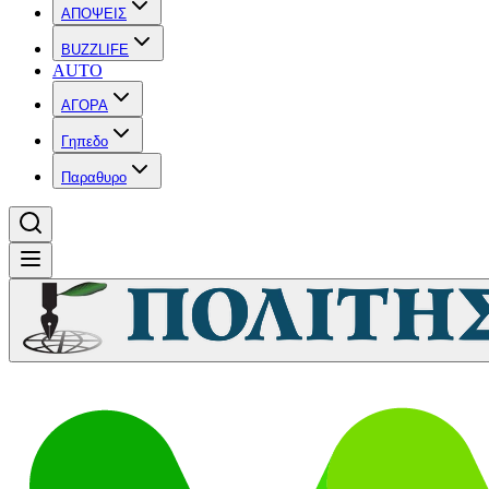
ΑΠΟΨΕΙΣ
BUZZLIFE
AUTO
ΑΓΟΡΑ
Γηπεδο
Παραθυρο