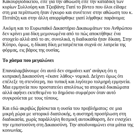
Κακουργιοδικείου, είτε για την αθώωση είτε την καταδίκη των
κυρίων Συλλούρη και Τζιοβάνη; Γιατί το βίντεο που όλοι είδαμε
στη μια περίπτωση ήταν έγκυρο και συνέτεινε στην αθώωση του κ.
Πιττάτζη και στην άλλη απορρίφθηκε γιατί λήφθηκε παράνομα;
Ακόμη και το Ευρωπαϊκό Δικαστήριο Δικαιωμάτων του Ανθρώπου
δεν κρίνει μια δίκη μεμονωμένα από το πώς αποκτήθηκε ένα
στοιχείο αλλά από το αν, συνολικά, η διαδικασία ήταν δίκαιη. Στην
Κύπρο, όμως, η δίκαιη δίκη μετατρέπεται συχνά σε λατρεία της
φόρμας, εις βάρος της ουσίας.
Το χάσμα που μεγαλώνει
Επαναλαμβάνουμε ότι αυτό δεν σημαίνει κατ' ανάγκη ότι η
κυπριακή Δικαιοσύνη «έκανε λάθος» νομικά. Δείχνει όμως ότι
επέλεξε τη στενότερη, πιο τυπική και λιγότερο τολμηρή ερμηνεία.
Μια ερμηνεία που προστατεύει απολύτως τα ατομικά δικαιώματα
αλλά αφήνει εκτεθειμένο το δημόσιο συμφέρον όταν αυτό
συγκρούεται με τους τύπους.
Και εδώ ακριβώς βρίσκεται η ουσία του προβλήματος: σε μια
μικρή χώρα με ιστορικό διαπλοκής, η αυστηρή προσήλωση στη
διαδικασία, χωρίς παράλληλη θεσμική αυτοκάθαρση, δεν ενισχύει
την εμπιστοσύνη στη Δικαιοσύνη. Την αποδυναμώνει στα μάτια της
κοινωνίας.