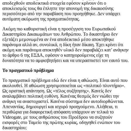
αποδεχθούν αποδεικτικά στοιχεία εφόσον κρίνουν ότι ο
αποκλεισμός τους θα έπληττε την απονομή της δικαιοσύνης
περισσότερο από την παραβίαση που προηγήθηκε. Δεν υπάρχει
αυτόματη ακύρωση της πραγματικότητας.
Ακόμη πιο καθοριστική είναι η προσέγγιση του Ευρωπαϊκού
Δικαστηρίου Δικαιωμάτων του Ανθρώπου. Το δικαστήριο δεν
εξετάζει μεμονωμένα αν ένα αποδεικτικό μέσο αποκτήθηκε
παράνομα αλλά αν, συνολικά, η δίκη ήταν δίκαιη. Έχει κρίνει ότι
ακόμη και παράνομα αποκτηθέν υλικό δεν παραβιάζει κατ’ ανάγκην
το άρθρο 6 της ΕΣΔΑ, εφόσον ο κατηγορούμενος είχε τη
δυνατότητα να το αμφισβητήσει και να υπερασπιστεί τον εαυτό του.
Το πραγματικό πρόβλημα
Το πραγματικό πρόβλημα εδώ δεν είναι η αθώωση. Είναι αυτό που
ακολουθεί. Η αθώωση χρησιμοποιείται ως «πολιτικό πλυντήριο».
Ως οριστική απάντηση. Ως «τέλος συζήτησης». Κανείς δεν
αναλαμβάνει πολιτική ευθύνη. Κανένας θεσμός δεν νιώθει την
ανάγκη να αναστοχαστεί. Κανένα σύστημα δεν αυτοδιορθώνεται.
Απεναντίας, δημιουργεί και ισχυρό προηγούμενο. Αλήθεια, τι
περιθώρια για διαφορετική απόφαση υπάρχουν αν τελικά το
Videogate, με τους ανθρώπους του Προέδρου να συζητούν
εισφορές στο Ταμείο της πρώτης κυρίας, οδηγηθεί ενώπιον του
δικαστηρίου;