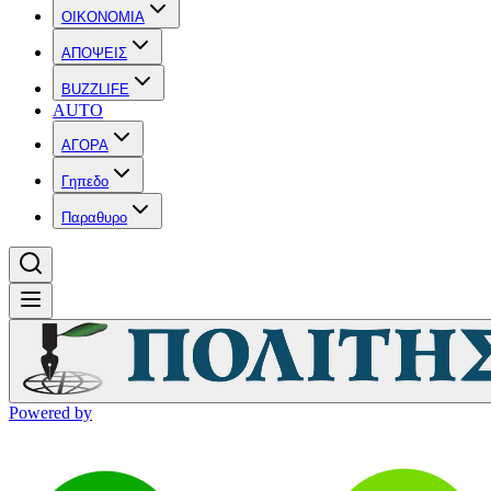
OIKONOMIA
ΑΠΟΨΕΙΣ
BUZZLIFE
AUTO
ΑΓΟΡΑ
Γηπεδο
Παραθυρο
Powered by