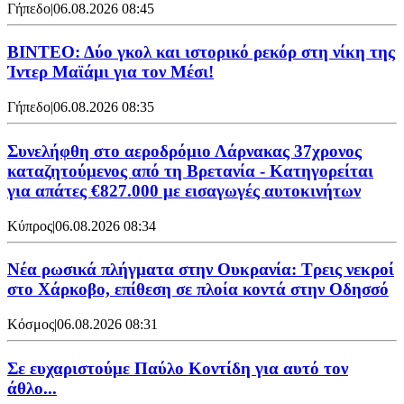
Γήπεδο
|
06.08.2026 08:45
ΒΙΝΤΕΟ: Δύο γκολ και ιστορικό ρεκόρ στη νίκη της
Ίντερ Μαϊάμι για τον Μέσι!
Γήπεδο
|
06.08.2026 08:35
Συνελήφθη στο αεροδρόμιο Λάρνακας 37χρονος
καταζητούμενος από τη Βρετανία - Κατηγορείται
για απάτες €827.000 με εισαγωγές αυτοκινήτων
Κύπρος
|
06.08.2026 08:34
Νέα ρωσικά πλήγματα στην Ουκρανία: Τρεις νεκροί
στο Χάρκοβο, επίθεση σε πλοία κοντά στην Οδησσό
Κόσμος
|
06.08.2026 08:31
Σε ευχαριστούμε Παύλο Κοντίδη για αυτό τον
άθλο...