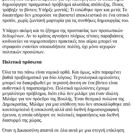
δημιούργησε πραγματικό πρόβλημα αλυσίδας απόδειξης. Ποιος
τράβηξε το βίντεο; Υπήρξε μοντάζ; Τι ειπώθηκε πριν και μετά; Το
δικαστήριο δεν μπορούσε να βασιστεί αποκλειστικά σε ένα οπτικό
προϊόν, χωρίς ζωντανή μαρτυρία για τις συνθήκες δημιουργίας του.
Υπάρχει ακόμη και το ζήτημα της προστασίας των προσωπικών
δεδομένων. Αν το κράτος αγνοήσει πλήρως τέτοιες παραβιάσεις
κινδυνεύει να νομιμοποιήσει πρακτικές που αύριο μπορεί να
στραφούν εναντίον οποιουδήποτε πολίτη, όχι μόνο ισχυρών
πολιτικών προσώπων.
Πολιτικά πρόσωπα
Όλα τα πιο πάνω είναι νομικά ορθά. Και όμως, κάτι παραμένει
βαθιά προβληματικό για δύο λόγους: Τεχνολογικά ομιλούντες
μπορεί να διακριβωθεί με περισσή άνεση αν ένα βίντεο είναι
αυθεντικό ή παραποιημένο. Πολιτικά ομιλούντες έχουμε
μεγαλύτερο πρόβλημα, διότι εδώ δεν μιλάμε για έναν ιδιώτη.
Μιλάμε για τον πρόεδρο της Βουλής. Έναν θεσμικό πυλώνα της
Δημοκρατίας. Μιλάμε για μια υπόθεση που δεν αποκαλύφθηκε από
κουτσομπολιό ή υποκλοπή αλλά από διεθνή δημοσιογραφική
έρευνα, η οποία οδήγησε σε πολιτικές παραιτήσεις και διεθνή
διασυρμό της χώρας.
Όταν η Δικαιοσύνη απαντά σε όλα αυτά με μια στεγνή επίκληση