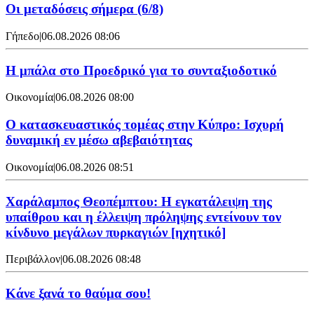
Οι μεταδόσεις σήμερα (6/8)
Γήπεδο
|
06.08.2026 08:06
Η μπάλα στο Προεδρικό για το συνταξιοδοτικό
Οικονομία
|
06.08.2026 08:00
Ο κατασκευαστικός τομέας στην Κύπρο: Ισχυρή
δυναμική εν μέσω αβεβαιότητας
Οικονομία
|
06.08.2026 08:51
Χαράλαμπος Θεοπέμπτου: Η εγκατάλειψη της
υπαίθρου και η έλλειψη πρόληψης εντείνουν τον
κίνδυνο μεγάλων πυρκαγιών [ηχητικό]
Περιβάλλον
|
06.08.2026 08:48
Κάνε ξανά το θαύμα σου!