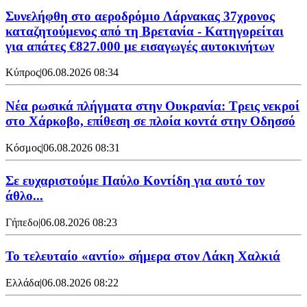
Συνελήφθη στο αεροδρόμιο Λάρνακας 37χρονος
καταζητούμενος από τη Βρετανία - Κατηγορείται
για απάτες €827.000 με εισαγωγές αυτοκινήτων
Κύπρος
|
06.08.2026 08:34
Νέα ρωσικά πλήγματα στην Ουκρανία: Τρεις νεκροί
στο Χάρκοβο, επίθεση σε πλοία κοντά στην Οδησσό
Κόσμος
|
06.08.2026 08:31
Σε ευχαριστούμε Παύλο Κοντίδη για αυτό τον
άθλο...
Γήπεδο
|
06.08.2026 08:23
Το τελευταίο «αντίο» σήμερα στον Λάκη Χαλκιά
Ελλάδα
|
06.08.2026 08:22