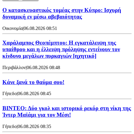
Ο κατασκευαστικός τομέας στην Κύπρο: Ισχυρή
δυναμική εν μέσω αβεβαιότητας
Οικονομία
|
06.08.2026 08:51
Χαράλαμπος Θεοπέμπτου: Η εγκατάλειψη της
υπαίθρου και η έλλειψη πρόληψης εντείνουν τον
κίνδυνο μεγάλων πυρκαγιών [ηχητικό]
Περιβάλλον
|
06.08.2026 08:48
Κάνε ξανά το θαύμα σου!
Γήπεδο
|
06.08.2026 08:45
ΒΙΝΤΕΟ: Δύο γκολ και ιστορικό ρεκόρ στη νίκη της
Ίντερ Μαϊάμι για τον Μέσι!
Γήπεδο
|
06.08.2026 08:35