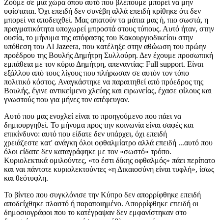
Ζούμε σε μια χώρα όπου αυτό που βλέπουμε μπορεί να μην
υφίσταται. Όχι επειδή δεν συνέβη αλλά επειδή κρίθηκε ότι δεν
μπορεί να αποδειχθεί. Μας απατούν τα μάτια μας ή, πιο σωστά, η
πραγματικότητα υποχωρεί μπροστά στους τύπους. Αυτό ήταν, στην
ουσία, το μήνυμα της απόφασης του Κακουργιοδικείου στην
υπόθεση του Al Jazeera, που κατέληξε στην αθώωση του πρώην
προέδρου της Βουλής Δημήτρη Συλλούρη. Δεν έχουμε προσωπική
εμπάθεια με τον κύριο Δημήτρη, απεναντίας: Full support. Είναι
εξάλλου από τους λίγους που πλήρωσαν σε αυτόν τον τόπο
πολιτικό κόστος. Αναγκάστηκε να παραιτηθεί από πρόεδρος της
Βουλής, έγινε αντικείμενο χλεύης και ειρωνείας, έχασε φίλους και
γνωστούς που για μήνες τον απέφευγαν.
Αυτό που μας ενοχλεί είναι το προηγούμενο που πάει να
δημιουργηθεί. Το μήνυμα προς την κοινωνία είναι σαφές και
επικίνδυνο: αυτό που είδατε δεν υπάρχει, όχι επειδή
χρειάζεστε κατ' ανάγκη όλοι οφθαλμίατρο αλλά επειδή ...αυτό που
όλοι είδατε δεν καταγράφηκε με τον «σωστό» τρόπο.
Κυριολεκτικά ομιλούντες, «το έστι δίκης οφθαλμός» πάει περίπατο
και ναι πάντοτε κυριολεκτούντες «η Δικαιοσύνη είναι τυφλή», ίσως
και θεότυφλη.
Το βίντεο που συγκλόνισε την Κύπρο δεν απορρίφθηκε επειδή
αποδείχθηκε πλαστό ή παραποιημένο. Απορρίφθηκε επειδή οι
δημοσιογράφοι που το κατέγραψαν δεν εμφανίστηκαν στο