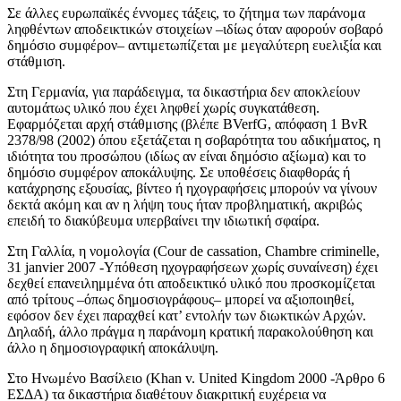
Σε άλλες ευρωπαϊκές έννομες τάξεις, το ζήτημα των παράνομα
ληφθέντων αποδεικτικών στοιχείων –ιδίως όταν αφορούν σοβαρό
δημόσιο συμφέρον– αντιμετωπίζεται με μεγαλύτερη ευελιξία και
στάθμιση.
Στη Γερμανία, για παράδειγμα, τα δικαστήρια δεν αποκλείουν
αυτομάτως υλικό που έχει ληφθεί χωρίς συγκατάθεση.
Εφαρμόζεται αρχή στάθμισης (βλέπε BVerfG, απόφαση 1 BvR
2378/98 (2002) όπου εξετάζεται η σοβαρότητα του αδικήματος, η
ιδιότητα του προσώπου (ιδίως αν είναι δημόσιο αξίωμα) και το
δημόσιο συμφέρον αποκάλυψης. Σε υποθέσεις διαφθοράς ή
κατάχρησης εξουσίας, βίντεο ή ηχογραφήσεις μπορούν να γίνουν
δεκτά ακόμη και αν η λήψη τους ήταν προβληματική, ακριβώς
επειδή το διακύβευμα υπερβαίνει την ιδιωτική σφαίρα.
Στη Γαλλία, η νομολογία (Cour de cassation, Chambre criminelle,
31 janvier 2007 -Υπόθεση ηχογραφήσεων χωρίς συναίνεση) έχει
δεχθεί επανειλημμένα ότι αποδεικτικό υλικό που προσκομίζεται
από τρίτους –όπως δημοσιογράφους– μπορεί να αξιοποιηθεί,
εφόσον δεν έχει παραχθεί κατ’ εντολήν των διωκτικών Αρχών.
Δηλαδή, άλλο πράγμα η παράνομη κρατική παρακολούθηση και
άλλο η δημοσιογραφική αποκάλυψη.
Στο Ηνωμένο Βασίλειο (Khan v. United Kingdom 2000 -Άρθρο 6
ΕΣΔΑ) τα δικαστήρια διαθέτουν διακριτική ευχέρεια να