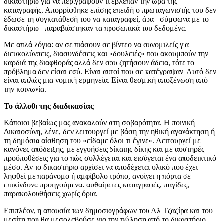
δικαστήριο για να περιγράψουν τι έβλεπαν την ώρα της
καταγραφής. Απορρίφθηκε επίσης επειδή ο πρωταγωνιστής του δεν
έδωσε τη συγκατάθεσή του να καταγραφεί, άρα –σύμφωνα με το
δικαστήριο– παραβιάστηκαν τα προσωπικά του δεδομένα.
Με απλά λόγια: αν σε πιάσουν σε βίντεο να συνομιλείς για
διευκολύνσεις, διασυνδέσεις και «δουλειές» που ακουμπούν την
καρδιά της διαφθοράς αλλά δεν σου ζητήσουν άδεια, τότε το
πρόβλημα δεν είσαι εσύ. Είναι αυτοί που σε κατέγραψαν. Αυτό δεν
είναι απλώς μια νομική ερμηνεία. Είναι θεσμική αποξένωση από
την κοινωνία.
Το άλλοθι της διαδικασίας
Κάποιοι βεβαίως μας ανακαλούν στη σοβαρότητα. Η ποινική
Δικαιοσύνη, λένε, δεν λειτουργεί με βάση την ηθική αγανάκτηση ή
τη δημόσια αίσθηση του «είδαμε όλοι τι έγινε». Λειτουργεί με
κανόνες απόδειξης, με εγγυήσεις δίκαιης δίκης και με αυστηρές
προϋποθέσεις για το πώς συλλέγεται και εισάγεται ένα αποδεικτικό
μέσο. Αν το δικαστήριο αρχίσει να αποδέχεται υλικό που έχει
ληφθεί με παράνομο ή αμφίβολο τρόπο, ανοίγει η πόρτα σε
επικίνδυνα προηγούμενα: αυθαίρετες καταγραφές, παγίδες,
παρακολουθήσεις χωρίς όρια.
Επιπλέον, η απουσία των δημοσιογράφων του Αλ Τζαζίρα και του
μεσίτη που θα μεσολαβούσε για την πώληση από το δικαστήριο