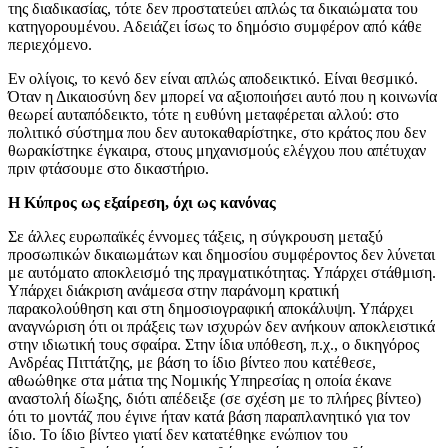
της διαδικασίας, τότε δεν προστατεύει απλώς τα δικαιώματα του
κατηγορουμένου. Αδειάζει ίσως το δημόσιο συμφέρον από κάθε
περιεχόμενο.
Εν ολίγοις, το κενό δεν είναι απλώς αποδεικτικό. Είναι θεσμικό.
Όταν η Δικαιοσύνη δεν μπορεί να αξιοποιήσει αυτό που η κοινωνία
θεωρεί αυταπόδεικτο, τότε η ευθύνη μεταφέρεται αλλού: στο
πολιτικό σύστημα που δεν αυτοκαθαρίστηκε, στο κράτος που δεν
θωρακίστηκε έγκαιρα, στους μηχανισμούς ελέγχου που απέτυχαν
πριν φτάσουμε στο δικαστήριο.
Η Κύπρος ως εξαίρεση, όχι ως κανόνας
Σε άλλες ευρωπαϊκές έννομες τάξεις, η σύγκρουση μεταξύ
προσωπικών δικαιωμάτων και δημοσίου συμφέροντος δεν λύνεται
με αυτόματο αποκλεισμό της πραγματικότητας. Υπάρχει στάθμιση.
Υπάρχει διάκριση ανάμεσα στην παράνομη κρατική
παρακολούθηση και στη δημοσιογραφική αποκάλυψη. Υπάρχει
αναγνώριση ότι οι πράξεις των ισχυρών δεν ανήκουν αποκλειστικά
στην ιδιωτική τους σφαίρα. Στην ίδια υπόθεση, π.χ., ο δικηγόρος
Ανδρέας Πιττάτζης, με βάση το ίδιο βίντεο που κατέθεσε,
αθωώθηκε στα μάτια της Νομικής Υπηρεσίας η οποία έκανε
αναστολή δίωξης, διότι απέδειξε (σε σχέση με το πλήρες βίντεο)
ότι το μοντάζ που έγινε ήταν κατά βάση παραπλανητικό για τον
ίδιο. Το ίδιο βίντεο γιατί δεν κατατέθηκε ενώπιον του