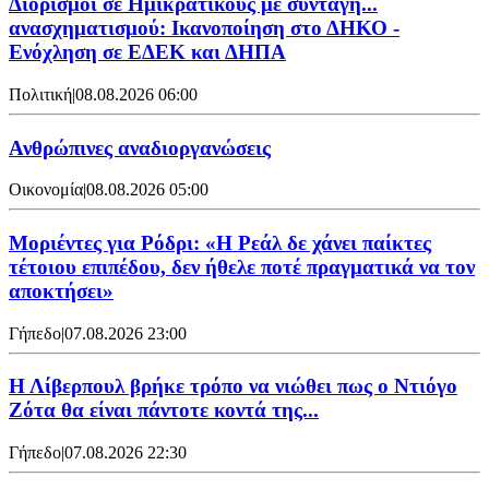
Διορισμοί σε Ημικρατικούς με συνταγή...
ανασχηματισμού: Ικανοποίηση στο ΔΗΚΟ -
Ενόχληση σε ΕΔΕΚ και ΔΗΠΑ
Πολιτική
|
08.08.2026 06:00
Ανθρώπινες αναδιοργανώσεις
Οικονομία
|
08.08.2026 05:00
Μοριέντες για Ρόδρι: «Η Ρεάλ δε χάνει παίκτες
τέτοιου επιπέδου, δεν ήθελε ποτέ πραγματικά να τον
αποκτήσει»
Γήπεδο
|
07.08.2026 23:00
Η Λίβερπουλ βρήκε τρόπο να νιώθει πως ο Ντιόγο
Ζότα θα είναι πάντοτε κοντά της...
Γήπεδο
|
07.08.2026 22:30