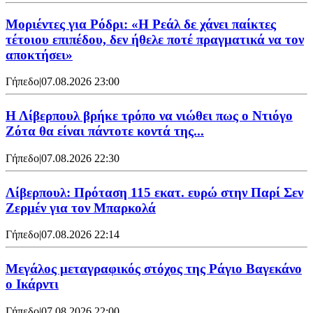
Μοριέντες για Ρόδρι: «Η Ρεάλ δε χάνει παίκτες
τέτοιου επιπέδου, δεν ήθελε ποτέ πραγματικά να τον
αποκτήσει»
Γήπεδο
|
07.08.2026 23:00
Η Λίβερπουλ βρήκε τρόπο να νιώθει πως ο Ντιόγο
Ζότα θα είναι πάντοτε κοντά της...
Γήπεδο
|
07.08.2026 22:30
Λίβερπουλ: Πρόταση 115 εκατ. ευρώ στην Παρί Σεν
Ζερμέν για τον Μπαρκολά
Γήπεδο
|
07.08.2026 22:14
Μεγάλος μεταγραφικός στόχος της Ράγιο Βαγεκάνο
ο Ικάρντι
Γήπεδο
|
07.08.2026 22:00