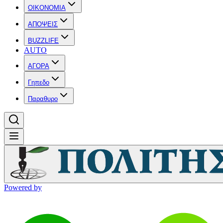
OIKONOMIA
ΑΠΟΨΕΙΣ
BUZZLIFE
AUTO
ΑΓΟΡΑ
Γηπεδο
Παραθυρο
Powered by