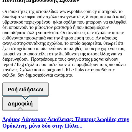
Οι ιδιοκτήτες της ιστοσελίδας www.politis.com.cy διατηρούν το
δικαίωμα να αφαιρούν σχόλια αναγνωστών, δυσφημιστικού και/ή
υβριστικού περιεχομένου, ή/και σχόλια που μπορούν να εκληφθεί
ότι υποκινούν το μίσος/τον ρατσισμό ή που παραβιάζουν
οποιαδήποτε άλλη νομοθεσία. Οι συντάκτες των σχολίων αυτών
ευθύνονται προσωπικά για την δημοσίευση τους. Αν κάποιος
αναγνώστης/συντάκτης σχολίου, το οποίο αφαιρείται, θεωρεί ότι
έχει στοιχεία που αποδεικνύουν το αληθές του περιεχομένου του,
μπορεί να τα αποστείλει στην διεύθυνση της ιστοσελίδας για να
διερευνηθούν. Προτρέπουμε τους αναγνώστες μας να κάνουν
report / flag σχόλια που πιστεύουν ότι παραβιάζουν τους πιο πάνω
κανόνες. Σχόλια που περιέχουν URL / links σε οποιαδήποτε
σελίδα, δεν δημοσιεύονται αυτόματα.
Ροή ειδήσεων
Δημοφιλή
Δρόμος Λάρνακας-Δεκέλειας: Τέσσερις λωρίδες στην
Ορόκλινη, μόνο δύο στην Πύλα...