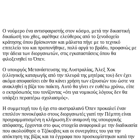
Ο νούμερο ένα αντισφαιριστής στον κόσμο, μετά την δικαστική
δικαίωσή του χθες, αφέθηκε ελεύθερος από το ξενοδοχείο
κράτησης όπου βρίσκονταν και μάλιστα πήγε με το τεχνικό
επιτελείο του και προπονήθηκε, πολύ αργά το βράδυ, προφανώς με
την άδεια των διοργανωτών, στις εγκαταστάσεις όπου θα
φιλοξενηθεί το Όπεν.
Ο υπουργός Μετανάστευσης της Αυστραλίας, Άλεξ Χοκ
(ελληνικής καταγωγής από την πλευρά της μητέρας του) δεν έχει
ακόμα αποφασίσει εάν θα κάνει χρήση των εξουσιών του ώστε να
ανακληθεί η βίζα του παίκτη. Αυτό θα γίνει εν ευθέτω χρόνω, είπε
ο εκπρόσωπός του τονίζοντας «ότι για νομικούς λόγους δεν θα
υπάρξει περαιτέρω σχολιασμός».
Η συμμετοχή του ή όχι στο αυστραλιανό Όπεν προκαλεί έναν
επιπλέον πονοκέφαλο στους διοργανωτές γιατί την Πέμπτη είναι
προγραμματισμένη η κλήρωση.Εν αναμονή της υπουργικής
απόφασης, έρχονται στο φως στοιχεία αναφορικά με την διαδικασία
που ακολούθησε ο Τζόκοβιτς και οι συνεργάτες του για την
απόκτηση της βίζας και τα έγγραφα που προσκομίστηκαν κατά την