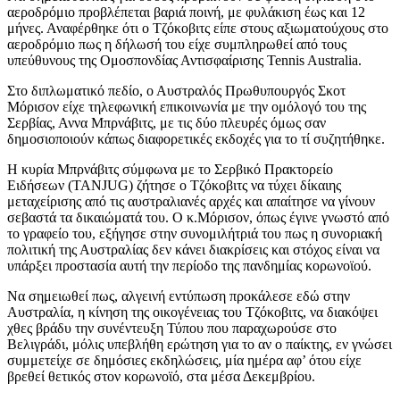
αεροδρόμιο προβλέπεται βαριά ποινή, με φυλάκιση έως και 12
μήνες. Αναφέρθηκε ότι ο Τζόκοβιτς είπε στους αξιωματούχους στο
αεροδρόμιο πως η δήλωσή του είχε συμπληρωθεί από τους
υπεύθυνους της Ομοσπονδίας Αντισφαίρισης Tennis Australia.
Στο διπλωματικό πεδίο, ο Αυστραλός Πρωθυπουργός Σκοτ
Μόρισον είχε τηλεφωνική επικοινωνία με την ομόλογό του της
Σερβίας, Αννα Μπρνάβιτς, με τις δύο πλευρές όμως σαν
δημοσιοποιούν κάπως διαφορετικές εκδοχές για το τί συζητήθηκε.
Η κυρία Μπρνάβιτς σύμφωνα με το Σερβικό Πρακτορείο
Ειδήσεων (TANJUG) ζήτησε ο Τζόκοβιτς να τύχει δίκαιης
μεταχείρισης από τις αυστραλιανές αρχές και απαίτησε να γίνουν
σεβαστά τα δικαιώματά του. Ο κ.Μόρισον, όπως έγινε γνωστό από
το γραφείο του, εξήγησε στην συνομιλήτριά του πως η συνοριακή
πολιτική της Αυστραλίας δεν κάνει διακρίσεις και στόχος είναι να
υπάρξει προστασία αυτή την περίοδο της πανδημίας κορωνοϊού.
Να σημειωθεί πως, αλγεινή εντύπωση προκάλεσε εδώ στην
Αυστραλία, η κίνηση της οικογένειας του Τζόκοβιτς, να διακόψει
χθες βράδυ την συνέντευξη Τύπου που παραχωρούσε στο
Βελιγράδι, μόλις υπεβλήθη ερώτηση για το αν ο παίκτης, εν γνώσει
συμμετείχε σε δημόσιες εκδηλώσεις, μία ημέρα αφ’ ότου είχε
βρεθεί θετικός στον κορωνοϊό, στα μέσα Δεκεμβρίου.