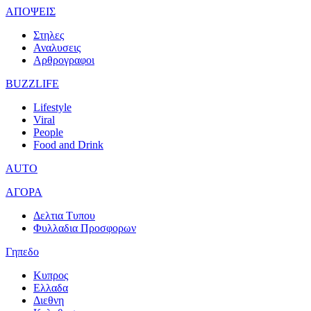
ΑΠΟΨΕΙΣ
Στηλες
Αναλυσεις
Αρθρογραφοι
BUZZLIFE
Lifestyle
Viral
People
Food and Drink
AUTO
ΑΓΟΡΑ
Δελτια Τυπου
Φυλλαδια Προσφορων
Γηπεδο
Κυπρος
Ελλαδα
Διεθνη