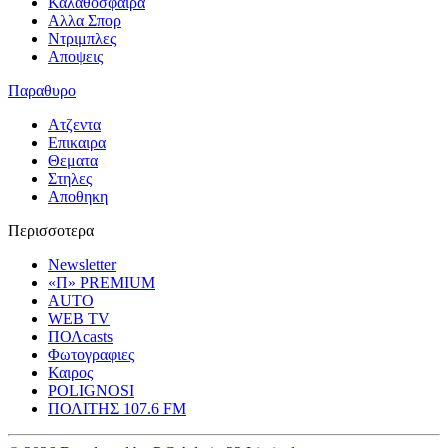
Καλαθοσφαιρα
Αλλα Σπορ
Ντριμπλες
Αποψεις
Παραθυρο
Ατζεντα
Επικαιρα
Θεματα
Στηλες
Αποθηκη
Περισσοτερα
Newsletter
«Π» PREMIUM
AUTO
WEB TV
ΠΟΛcasts
Φωτογραφιες
Καιρος
POLIGNOSI
ΠΟΛΙΤΗΣ 107.6 FM