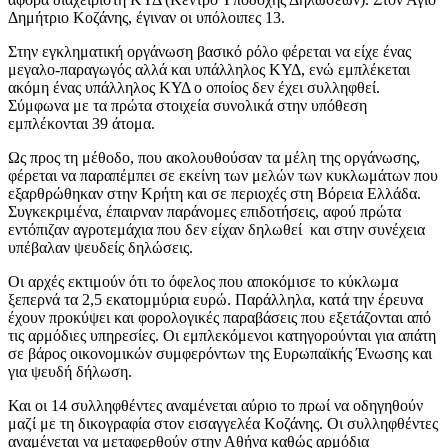
Δημήτριο Κοζάνης, έγιναν οι υπόλοιπες 13.
Στην εγκληματική οργάνωση βασικό ρόλο φέρεται να είχε ένας
μεγαλο-παραγωγός αλλά και υπάλληλος ΚΥΔ, ενώ εμπλέκεται
ακόμη ένας υπάλληλος ΚΥΔ ο οποίος δεν έχει συλληφθεί.
Σύμφωνα με τα πρώτα στοιχεία συνολικά στην υπόθεση
εμπλέκονται 39 άτομα.
Ως προς τη μέθοδο, που ακολουθούσαν τα μέλη της οργάνωσης,
φέρεται να παραπέμπει σε εκείνη των μελών των κυκλωμάτων που
εξαρθρώθηκαν στην Κρήτη και σε περιοχές στη Βόρεια Ελλάδα.
Συγκεκριμένα, έπαιρναν παράνομες επιδοτήσεις, αφού πρώτα
εντόπιζαν αγροτεμάχια που δεν είχαν δηλωθεί και στην συνέχεια
υπέβαλαν ψευδείς δηλώσεις.
Οι αρχές εκτιμούν ότι το όφελος που αποκόμισε το κύκλωμα
ξεπερνά τα 2,5 εκατομμύρια ευρώ. Παράλληλα, κατά την έρευνα
έχουν προκύψει και φορολογικές παραβάσεις που εξετάζονται από
τις αρμόδιες υπηρεσίες. Οι εμπλεκόμενοι κατηγορούνται για απάτη
σε βάρος οικονομικών συμφερόντων της Ευρωπαϊκής Ένωσης και
για ψευδή δήλωση.
Και οι 14 συλληφθέντες αναμένεται αύριο το πρωί να οδηγηθούν
μαζί με τη δικογραφία στον εισαγγελέα Κοζάνης. Οι συλληφθέντες
αναμένεται να μεταφερθούν στην Αθήνα καθώς αρμόδια