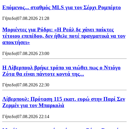
Επόμενος... σταθμός MLS για τον Σέρχι Ρομπέρτο
Γήπεδο
|
07.08.2026 21:28
Μοριέντες για Ρόδρι: «Η Ρεάλ δε χάνει παίκτες
τέτοιου επιπέδου, δεν ήθελε ποτέ πραγματικά να τον
αποκτήσει»
Γήπεδο
|
07.08.2026 23:00
Η Λίβερπουλ βρήκε τρόπο να νιώθει πως ο Ντιόγο
Ζότα θα είναι πάντοτε κοντά της...
Γήπεδο
|
07.08.2026 22:30
Λίβερπουλ: Πρόταση 115 εκατ. ευρώ στην Παρί Σεν
Ζερμέν για τον Μπαρκολά
Γήπεδο
|
07.08.2026 22:14