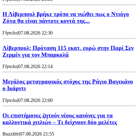
Η Λίβερπουλ βρήκε τρόπο να νιώθει πως ο Ντιόγο
Ζότα θα είναι πάντοτε κοντά της...
Γήπεδο
|
07.08.2026 22:30
Λίβερπουλ: Πρόταση 115 εκατ. ευρώ στην Παρί Σεν
Ζερμέν για τον Μπαρκολά
Γήπεδο
|
07.08.2026 22:14
Μεγάλος μεταγραφικός στόχος της Ράγιο Βαγεκάνο
ο Ικάρντι
Γήπεδο
|
07.08.2026 22:00
Οι επιστήμονες ζητούν νέους κανόνες για τα
καλλυντικά χειλιών – Τι δείχνουν δύο μελέτες
Buzzlife
|
07.08.2026 21:55