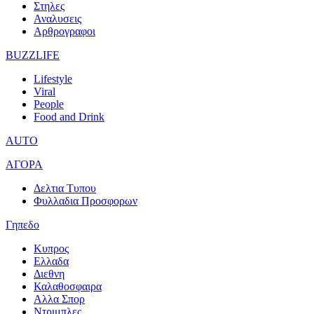
Στηλες
Αναλυσεις
Αρθρογραφοι
BUZZLIFE
Lifestyle
Viral
People
Food and Drink
AUTO
ΑΓΟΡΑ
Δελτια Τυπου
Φυλλαδια Προσφορων
Γηπεδο
Κυπρος
Ελλαδα
Διεθνη
Καλαθοσφαιρα
Αλλα Σπορ
Ντριμπλες