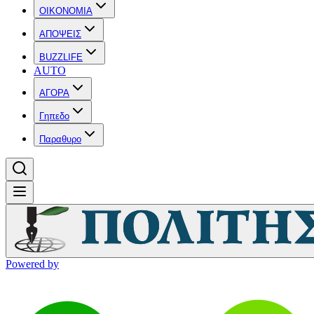
OIKONOMIA
ΑΠΟΨΕΙΣ
BUZZLIFE
AUTO
ΑΓΟΡΑ
Γηπεδο
Παραθυρο
Powered by