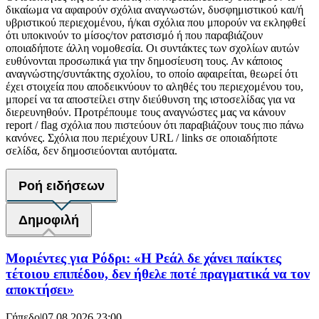
δικαίωμα να αφαιρούν σχόλια αναγνωστών, δυσφημιστικού και/ή
υβριστικού περιεχομένου, ή/και σχόλια που μπορούν να εκληφθεί
ότι υποκινούν το μίσος/τον ρατσισμό ή που παραβιάζουν
οποιαδήποτε άλλη νομοθεσία. Οι συντάκτες των σχολίων αυτών
ευθύνονται προσωπικά για την δημοσίευση τους. Αν κάποιος
αναγνώστης/συντάκτης σχολίου, το οποίο αφαιρείται, θεωρεί ότι
έχει στοιχεία που αποδεικνύουν το αληθές του περιεχομένου του,
μπορεί να τα αποστείλει στην διεύθυνση της ιστοσελίδας για να
διερευνηθούν. Προτρέπουμε τους αναγνώστες μας να κάνουν
report / flag σχόλια που πιστεύουν ότι παραβιάζουν τους πιο πάνω
κανόνες. Σχόλια που περιέχουν URL / links σε οποιαδήποτε
σελίδα, δεν δημοσιεύονται αυτόματα.
Ροή ειδήσεων
Δημοφιλή
Μοριέντες για Ρόδρι: «Η Ρεάλ δε χάνει παίκτες
τέτοιου επιπέδου, δεν ήθελε ποτέ πραγματικά να τον
αποκτήσει»
Γήπεδο
|
07.08.2026 23:00