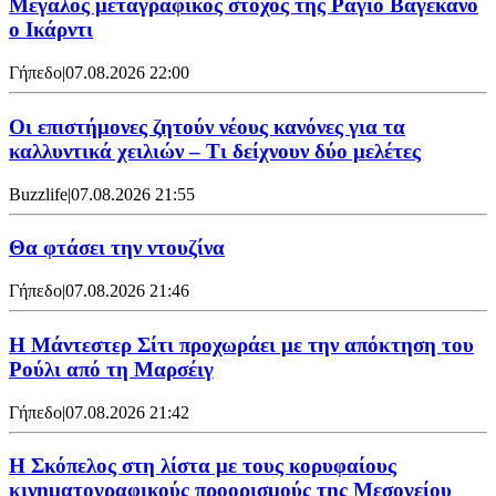
Μεγάλος μεταγραφικός στόχος της Ράγιο Βαγεκάνο
ο Ικάρντι
Γήπεδο
|
07.08.2026 22:00
Οι επιστήμονες ζητούν νέους κανόνες για τα
καλλυντικά χειλιών – Τι δείχνουν δύο μελέτες
Buzzlife
|
07.08.2026 21:55
Θα φτάσει την ντουζίνα
Γήπεδο
|
07.08.2026 21:46
Η Μάντεστερ Σίτι προχωράει με την απόκτηση του
Ρούλι από τη Μαρσέιγ
Γήπεδο
|
07.08.2026 21:42
Η Σκόπελος στη λίστα με τους κορυφαίους
κινηματογραφικούς προορισμούς της Μεσογείου