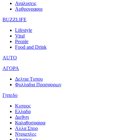
Αναλυσεις
Αρθρογραφοι
BUZZLIFE
Lifestyle
Viral
People
Food and Drink
AUTO
ΑΓΟΡΑ
Δελτια Τυπου
Φυλλαδια Προσφορων
Γηπεδο
Κυπρος
Ελλαδα
Διεθνη
Καλαθοσφαιρα
Αλλα Σπορ
Ντριμπλες
Αποψεις