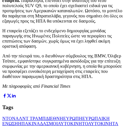
εταιρεία.
Παράλληλα, επενδύει στην ανάπτυξη του νέου
πολυτελούς SUV Q9, το οποίο έχει σχεδιαστεί ειδικά για τις
προτιμήσεις των Αμερικανών καταναλωτών. Ωστόσο, το μοντέλο
θα παράγεται στη Μπρατισλάβα, γεγονός που σημαίνει ότι όλες οι
εξαγωγές προς τις ΗΠΑ θα υπόκεινται σε δασμούς.
Η εταιρεία εξετάζει το ενδεχόμενο δημιουργίας μονάδας
παραγωγής στις Ηνωμένες Πολιτείες ώστε να περιορίσει τις
επιπτώσεις των δασμών, χωρίς όμως να έχει ληφθεί ακόμη
οριστική απόφαση.
Από την πλευρά του, ο διευθύνων σύμβουλος της BMW, Όλιβερ
Τσίπσε, εμφανίστηκε συγκρατημένα αισιόδοξος για την επίτευξη
συμφωνίας με την αμερικανική κυβέρνηση, η οποία θα μπορούσε
να προσφέρει ευνοϊκότερη μεταχείριση στις εταιρείες που
διαθέτουν παραγωγική δραστηριότητα στις ΗΠΑ.
Με πληροφορίες από Financial Times
Tags
ΝΤΟΝΑΛΝΤ ΤΡΑΜΠ
ΔΙΕΘΝΗ
ΕΥΡΩΠΗ
ΕΥΡΩΠΑΙΚΗ
ΕΝΩΣΗ
ΗΠΑ
ΚΙΝΑ
ΔΑΣΜΟΙ
ΑΥΤΟΚΙΝΗΤΟ
ΑΥΤΟΚΙΝΗΤΑ