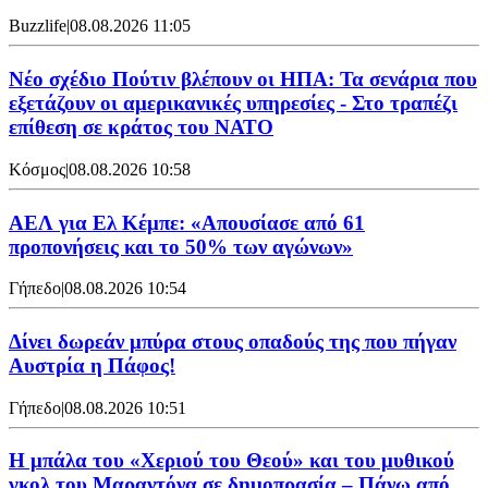
Buzzlife
|
08.08.2026 11:05
Νέο σχέδιο Πούτιν βλέπουν οι ΗΠΑ: Τα σενάρια που
εξετάζουν οι αμερικανικές υπηρεσίες - Στο τραπέζι
επίθεση σε κράτος του ΝΑΤΟ
Κόσμος
|
08.08.2026 10:58
ΑΕΛ για Ελ Κέμπε: «Απουσίασε από 61
προπονήσεις και το 50% των αγώνων»
Γήπεδο
|
08.08.2026 10:54
Δίνει δωρεάν μπύρα στους οπαδούς της που πήγαν
Αυστρία η Πάφος!
Γήπεδο
|
08.08.2026 10:51
Η μπάλα του «Χεριού του Θεού» και του μυθικού
γκολ του Μαραντόνα σε δημοπρασία – Πάνω από