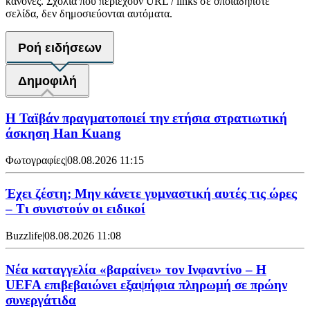
κανόνες. Σχόλια που περιέχουν URL / links σε οποιαδήποτε
σελίδα, δεν δημοσιεύονται αυτόματα.
Ροή ειδήσεων
Δημοφιλή
Η Ταϊβάν πραγματοποιεί την ετήσια στρατιωτική
άσκηση Han Kuang
Φωτογραφίες
|
08.08.2026 11:15
Έχει ζέστη; Μην κάνετε γυμναστική αυτές τις ώρες
– Τι συνιστούν οι ειδικοί
Buzzlife
|
08.08.2026 11:08
Νέα καταγγελία «βαραίνει» τον Ινφαντίνο – Η
UEFA επιβεβαιώνει εξαψήφια πληρωμή σε πρώην
συνεργάτιδα