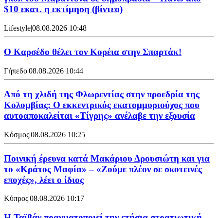
$10 εκατ. η εκτίμηση (βίντεο)
Lifestyle
|
08.08.2026 10:48
Ο Καρσέδο θέλει τον Κορέια στην Σπαρτάκ!
Γήπεδο
|
08.08.2026 10:44
Από τη χλιδή της Φλωρεντίας στην προεδρία της
Κολομβίας: Ο εκκεντρικός εκατομμυριούχος που
αυτοαποκαλείται «Τίγρης» ανέλαβε την εξουσία
Κόσμος
|
08.08.2026 10:25
Ποινική έρευνα κατά Μακάριου Δρουσιώτη και για
το «Κράτος Μαφία» – «Ζούμε πλέον σε σκοτεινές
εποχές», λέει ο ίδιος
Κύπρος
|
08.08.2026 10:17
Η Ταϊβάν πραγματοποιεί την ετήσια στρατιωτική