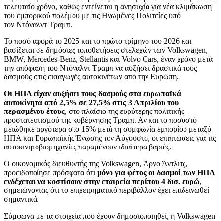
τελευταίο χρόνο, καθώς εντείνεται η ανησυχία για νέα κλιμάκωση
του εμπορικού πολέμου με τις Ηνωμένες Πολιτείες υπό
τον Ντόναλντ Τραμπ.
Το ποσό αφορά το 2025 και το πρώτο τρίμηνο του 2026 και
βασίζεται σε δημόσιες τοποθετήσεις στελεχών των Volkswagen,
BMW, Mercedes-Benz, Stellantis και Volvo Cars, έναν χρόνο μετά
την απόφαση του Ντόναλντ Τραμπ να αυξήσει δραστικά τους
δασμούς στις εισαγωγές αυτοκινήτων από την Ευρώπη.
Οι ΗΠΑ είχαν αυξήσει τους δασμούς στα ευρωπαϊκά
αυτοκίνητα από 2,5% σε 27,5% στις 3 Απριλίου του
περασμένου έτους
, στο πλαίσιο της ευρύτερης πολιτικής
προστατευτισμού της κυβέρνησης Τραμπ. Αν και το ποσοστό
μειώθηκε αργότερα στο 15% μετά τη συμφωνία εμπορίου μεταξύ
ΗΠΑ και Ευρωπαϊκής Ένωσης τον Αύγουστο, οι επιπτώσεις για τις
αυτοκινητοβιομηχανίες παραμένουν ιδιαίτερα βαριές.
Ο οικονομικός διευθυντής της Volkswagen, Άρνο Άντλιτς,
προειδοποίησε πρόσφατα ότι
μόνο για φέτος οι δασμοί των ΗΠΑ
ενδέχεται να κοστίσουν στην εταιρεία περίπου 4 δισ. ευρώ
,
σημειώνοντας ότι το επιχειρηματικό περιβάλλον έχει επιδεινωθεί
σημαντικά.
Σύμφωνα με τα στοιχεία που έχουν δημοσιοποιηθεί, η Volkswagen