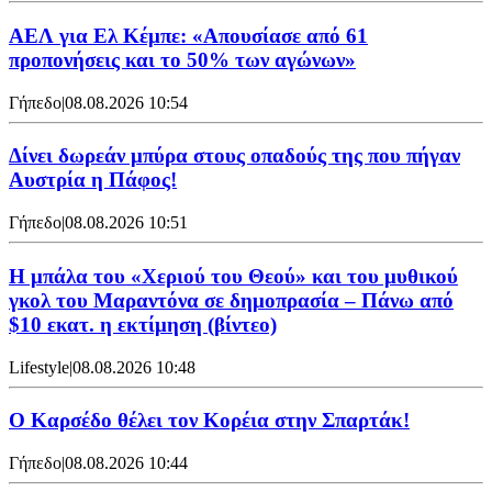
ΑΕΛ για Ελ Κέμπε: «Απουσίασε από 61
προπονήσεις και το 50% των αγώνων»
Γήπεδο
|
08.08.2026 10:54
Δίνει δωρεάν μπύρα στους οπαδούς της που πήγαν
Αυστρία η Πάφος!
Γήπεδο
|
08.08.2026 10:51
Η μπάλα του «Χεριού του Θεού» και του μυθικού
γκολ του Μαραντόνα σε δημοπρασία – Πάνω από
$10 εκατ. η εκτίμηση (βίντεο)
Lifestyle
|
08.08.2026 10:48
Ο Καρσέδο θέλει τον Κορέια στην Σπαρτάκ!
Γήπεδο
|
08.08.2026 10:44