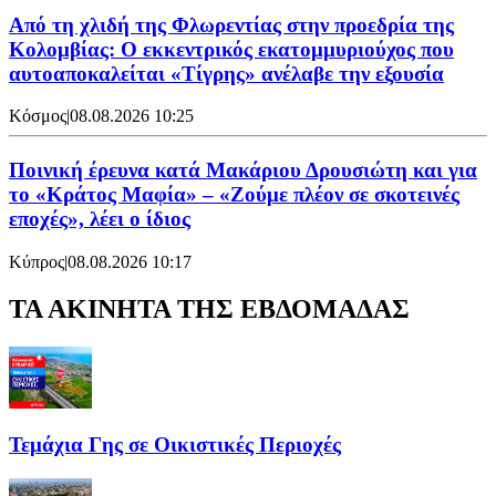
Από τη χλιδή της Φλωρεντίας στην προεδρία της
Κολομβίας: Ο εκκεντρικός εκατομμυριούχος που
αυτοαποκαλείται «Τίγρης» ανέλαβε την εξουσία
Κόσμος
|
08.08.2026 10:25
Ποινική έρευνα κατά Μακάριου Δρουσιώτη και για
το «Κράτος Μαφία» – «Ζούμε πλέον σε σκοτεινές
εποχές», λέει ο ίδιος
Κύπρος
|
08.08.2026 10:17
ΤΑ ΑΚΙΝΗΤΑ ΤΗΣ ΕΒΔΟΜΑΔΑΣ
Τεμάχια Γης σε Οικιστικές Περιοχές