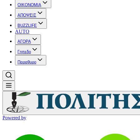
OIKONOMIA
ΑΠΟΨΕΙΣ
BUZZLIFE
AUTO
ΑΓΟΡΑ
Γηπεδο
Παραθυρο
Powered by