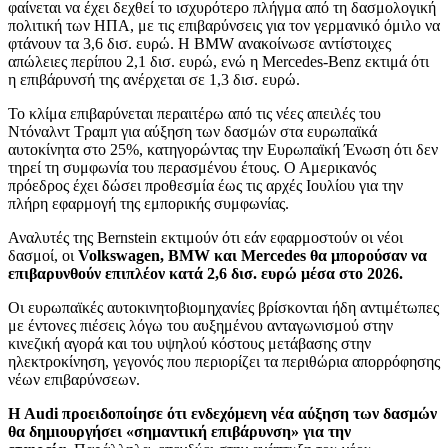
φαίνεται να έχει δεχθεί το ισχυρότερο πλήγμα από τη δασμολογική
πολιτική των ΗΠΑ, με τις επιβαρύνσεις για τον γερμανικό όμιλο να
φτάνουν τα 3,6 δισ. ευρώ. Η BMW ανακοίνωσε αντίστοιχες
απώλειες περίπου 2,1 δισ. ευρώ, ενώ η Mercedes-Benz εκτιμά ότι
η επιβάρυνσή της ανέρχεται σε 1,3 δισ. ευρώ.
Το κλίμα επιβαρύνεται περαιτέρω από τις νέες απειλές του
Ντόναλντ Τραμπ για αύξηση των δασμών στα ευρωπαϊκά
αυτοκίνητα στο 25%, κατηγορώντας την Ευρωπαϊκή Ένωση ότι δεν
τηρεί τη συμφωνία του περασμένου έτους. Ο Αμερικανός
πρόεδρος έχει δώσει προθεσμία έως τις αρχές Ιουλίου για την
πλήρη εφαρμογή της εμπορικής συμφωνίας.
Αναλυτές της Bernstein εκτιμούν ότι εάν εφαρμοστούν οι νέοι
δασμοί, οι
Volkswagen, BMW και Mercedes θα μπορούσαν να
επιβαρυνθούν επιπλέον κατά 2,6 δισ. ευρώ μέσα στο 2026.
Οι ευρωπαϊκές αυτοκινητοβιομηχανίες βρίσκονται ήδη αντιμέτωπες
με έντονες πιέσεις λόγω του αυξημένου ανταγωνισμού στην
κινεζική αγορά και του υψηλού κόστους μετάβασης στην
ηλεκτροκίνηση, γεγονός που περιορίζει τα περιθώρια απορρόφησης
νέων επιβαρύνσεων.
Η Audi προειδοποίησε ότι ενδεχόμενη νέα αύξηση των δασμών
θα δημιουργήσει «σημαντική επιβάρυνση» για την