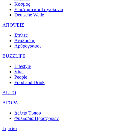
Κοσμος
Επιστημη και Τεχνολογια
Deutsche Welle
ΑΠΟΨΕΙΣ
Στηλες
Αναλυσεις
Αρθρογραφοι
BUZZLIFE
Lifestyle
Viral
People
Food and Drink
AUTO
ΑΓΟΡΑ
Δελτια Τυπου
Φυλλαδια Προσφορων
Γηπεδο