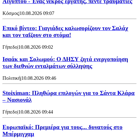
Αιγύπτου - Ένας νεκρός εργάτης, πέντε τραυματίες
Κόσμος
|
10.08.2026 09:07
Επικό βίντεο: Γιαγιάδες καλωσορίζουν τον Σαλάχ
και τον ταΐζουν στο στόμα!
Γήπεδο
|
10.08.2026 09:02
Ισαάκ και Σολωμού: Ο ΔΗΣΥ ζητά ενεργοποίηση
των διεθνών ενταλμάτων σύλληψης
Πολιτική
|
10.08.2026 09:46
Stoiximan: Πληθώρα επιλογών για το Σάντα Κλάρα
– Νασιονάλ
Γήπεδο
|
10.08.2026 09:44
Ευρωπαϊκό: Πρεμιέρα για τους... δυνατούς στο
Μπέρμιγχαμ