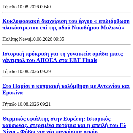
Γήπεδο
|
10.08.2026 09:40
Κυκλοφοριακή διαχείριση του έργου « επιδιόρθωση
πλακόστρωτου επί της οδού Νικοδήμου Μυλωνά»
Πολίτης News
|
10.08.2026 09:35
Ιστορική πρόκριση για τη γυναικεία ομάδα μπιτς
χάντμπολ του ΑΠΟΕΛ στα EBT Finals
Γήπεδο
|
10.08.2026 09:29
Στο Παρίσι η κυπριακή κολύμβηση με Αντωνίου και
Εροκίνα
Γήπεδο
|
10.08.2026 09:21
Θερμικός εφιάλτης στην Ευρώπη: Ιστορικός
καύσωνας, στερεμένα ποτάμια και η απειλή του Ελ
Νίνιο - Φόβοι για νέα παγκόσμια ρεκόρ