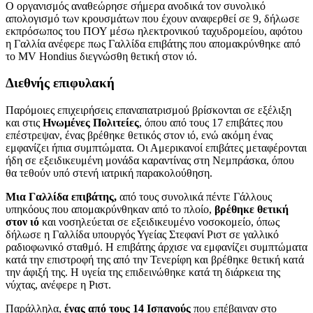
Ο οργανισμός αναθεώρησε σήμερα ανοδικά τον συνολικό
απολογισμό των κρουσμάτων που έχουν αναφερθεί σε 9, δήλωσε
εκπρόσωπος του ΠΟΥ μέσω ηλεκτρονικού ταχυδρομείου, αφότου
η Γαλλία ανέφερε πως Γαλλίδα επιβάτης που απομακρύνθηκε από
το MV Hondius διεγνώσθη θετική στον ιό.
Διεθνής επιφυλακή
Παρόμοιες επιχειρήσεις επαναπατρισμού βρίσκονται σε εξέλιξη
και στις
Ηνωμένες Πολιτείες
, όπου από τους 17 επιβάτες που
επέστρεψαν, ένας βρέθηκε θετικός στον ιό, ενώ ακόμη ένας
εμφανίζει ήπια συμπτώματα. Οι Αμερικανοί επιβάτες μεταφέρονται
ήδη σε εξειδικευμένη μονάδα καραντίνας στη Νεμπράσκα, όπου
θα τεθούν υπό στενή ιατρική παρακολούθηση.
Μια Γαλλίδα επιβάτης,
από τους συνολικά πέντε Γάλλους
υπηκόους που απομακρύνθηκαν από το πλοίο,
βρέθηκε θετική
στον ιό
και νοσηλεύεται σε εξειδικευμένο νοσοκομείο, όπως
δήλωσε η Γαλλίδα υπουργός Υγείας Στεφανί Ριστ σε γαλλικό
ραδιοφωνικό σταθμό. Η επιβάτης άρχισε να εμφανίζει συμπτώματα
κατά την επιστροφή της από την Τενερίφη και βρέθηκε θετική κατά
την άφιξή της. Η υγεία της επιδεινώθηκε κατά τη διάρκεια της
νύχτας, ανέφερε η Ριστ.
Παράλληλα,
ένας από τους 14 Ισπανούς
που επέβαιναν στο