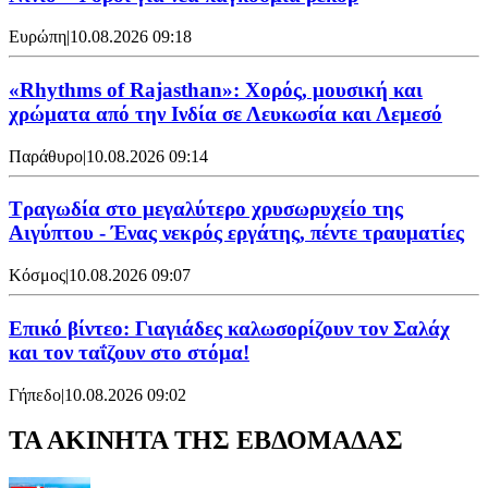
Ευρώπη
|
10.08.2026 09:18
«Rhythms of Rajasthan»: Χορός, μουσική και
χρώματα από την Ινδία σε Λευκωσία και Λεμεσό
Παράθυρο
|
10.08.2026 09:14
Τραγωδία στο μεγαλύτερο χρυσωρυχείο της
Αιγύπτου - Ένας νεκρός εργάτης, πέντε τραυματίες
Κόσμος
|
10.08.2026 09:07
Επικό βίντεο: Γιαγιάδες καλωσορίζουν τον Σαλάχ
και τον ταΐζουν στο στόμα!
Γήπεδο
|
10.08.2026 09:02
ΤΑ ΑΚΙΝΗΤΑ ΤΗΣ ΕΒΔΟΜΑΔΑΣ