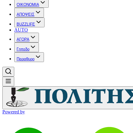
OIKONOMIA
ΑΠΟΨΕΙΣ
BUZZLIFE
AUTO
ΑΓΟΡΑ
Γηπεδο
Παραθυρο
Powered by