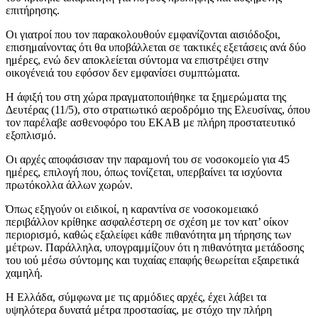
επιτήρησης.
Οι γιατροί που τον παρακολουθούν εμφανίζονται αισιόδοξοι,
επισημαίνοντας ότι θα υποβάλλεται σε τακτικές εξετάσεις ανά δύο
ημέρες, ενώ δεν αποκλείεται σύντομα να επιστρέψει στην
οικογένειά του εφόσον δεν εμφανίσει συμπτώματα.
Η άφιξή του στη χώρα πραγματοποιήθηκε τα ξημερώματα της
Δευτέρας (11/5), στο στρατιωτικό αεροδρόμιο της Ελευσίνας, όπου
τον παρέλαβε ασθενοφόρο του ΕΚΑΒ με πλήρη προστατευτικό
εξοπλισμό.
Οι αρχές αποφάσισαν την παραμονή του σε νοσοκομείο για 45
ημέρες, επιλογή που, όπως τονίζεται, υπερβαίνει τα ισχύοντα
πρωτόκολλα άλλων χωρών.
Όπως εξηγούν οι ειδικοί, η καραντίνα σε νοσοκομειακό
περιβάλλον κρίθηκε ασφαλέστερη σε σχέση με τον κατ’ οίκον
περιορισμό, καθώς εξαλείφει κάθε πιθανότητα μη τήρησης των
μέτρων. Παράλληλα, υπογραμμίζουν ότι η πιθανότητα μετάδοσης
του ιού μέσω σύντομης και τυχαίας επαφής θεωρείται εξαιρετικά
χαμηλή.
Η Ελλάδα, σύμφωνα με τις αρμόδιες αρχές, έχει λάβει τα
υψηλότερα δυνατά μέτρα προστασίας, με στόχο την πλήρη