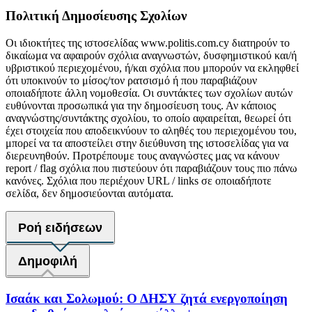
Πολιτική Δημοσίευσης Σχολίων
Οι ιδιοκτήτες της ιστοσελίδας www.politis.com.cy διατηρούν το
δικαίωμα να αφαιρούν σχόλια αναγνωστών, δυσφημιστικού και/ή
υβριστικού περιεχομένου, ή/και σχόλια που μπορούν να εκληφθεί
ότι υποκινούν το μίσος/τον ρατσισμό ή που παραβιάζουν
οποιαδήποτε άλλη νομοθεσία. Οι συντάκτες των σχολίων αυτών
ευθύνονται προσωπικά για την δημοσίευση τους. Αν κάποιος
αναγνώστης/συντάκτης σχολίου, το οποίο αφαιρείται, θεωρεί ότι
έχει στοιχεία που αποδεικνύουν το αληθές του περιεχομένου του,
μπορεί να τα αποστείλει στην διεύθυνση της ιστοσελίδας για να
διερευνηθούν. Προτρέπουμε τους αναγνώστες μας να κάνουν
report / flag σχόλια που πιστεύουν ότι παραβιάζουν τους πιο πάνω
κανόνες. Σχόλια που περιέχουν URL / links σε οποιαδήποτε
σελίδα, δεν δημοσιεύονται αυτόματα.
Ροή ειδήσεων
Δημοφιλή
Ισαάκ και Σολωμού: Ο ΔΗΣΥ ζητά ενεργοποίηση