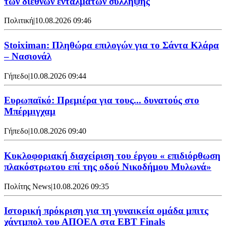
των διεθνών ενταλμάτων σύλληψης
Πολιτική
|
10.08.2026 09:46
Stoiximan: Πληθώρα επιλογών για το Σάντα Κλάρα
– Νασιονάλ
Γήπεδο
|
10.08.2026 09:44
Ευρωπαϊκό: Πρεμιέρα για τους... δυνατούς στο
Μπέρμιγχαμ
Γήπεδο
|
10.08.2026 09:40
Κυκλοφοριακή διαχείριση του έργου « επιδιόρθωση
πλακόστρωτου επί της οδού Νικοδήμου Μυλωνά»
Πολίτης News
|
10.08.2026 09:35
Ιστορική πρόκριση για τη γυναικεία ομάδα μπιτς
χάντμπολ του ΑΠΟΕΛ στα EBT Finals