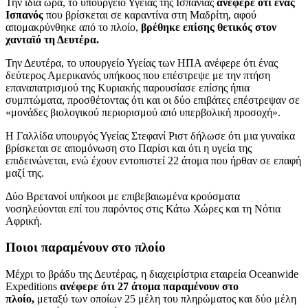
Την ίδια ώρα, το υπουργείο Υγείας της Ισπανίας
ανέφερε ότι ένας
Ισπανός
που βρίσκεται σε καραντίνα στη Μαδρίτη, αφού
απομακρύνθηκε από το πλοίο,
βρέθηκε επίσης θετικός στον
χανταϊό τη Δευτέρα.
Την Δευτέρα, το υπουργείο Υγείας των ΗΠΑ ανέφερε ότι ένας
δεύτερος Αμερικανός υπήκοος που επέστρεψε με την πτήση
επαναπατρισμού της Κυριακής παρουσίασε επίσης ήπια
συμπτώματα, προσθέτοντας ότι και οι δύο επιβάτες επέστρεψαν σε
«μονάδες βιολογικού περιορισμού από υπερβολική προσοχή».
Η Γαλλίδα υπουργός Υγείας Στεφανί Ριστ δήλωσε ότι μια γυναίκα
βρίσκεται σε απομόνωση στο Παρίσι και ότι η υγεία της
επιδεινώνεται, ενώ έχουν εντοπιστεί 22 άτομα που ήρθαν σε επαφή
μαζί της.
Δύο Βρετανοί υπήκοοι με επιβεβαιωμένα κρούσματα
νοσηλεύονται επί του παρόντος στις Κάτω Χώρες και τη Νότια
Αφρική.
Ποιοι παραμένουν στο πλοίο
Μέχρι το βράδυ της Δευτέρας, η διαχειρίστρια εταιρεία Oceanwide
Expeditions
ανέφερε ότι 27 άτομα παραμένουν στο
πλοίο,
μεταξύ των οποίων 25 μέλη του πληρώματος και δύο μέλη