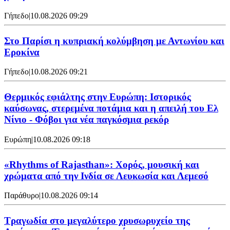
Γήπεδο
|
10.08.2026 09:29
Στο Παρίσι η κυπριακή κολύμβηση με Αντωνίου και
Εροκίνα
Γήπεδο
|
10.08.2026 09:21
Θερμικός εφιάλτης στην Ευρώπη: Ιστορικός
καύσωνας, στερεμένα ποτάμια και η απειλή του Ελ
Νίνιο - Φόβοι για νέα παγκόσμια ρεκόρ
Ευρώπη
|
10.08.2026 09:18
«Rhythms of Rajasthan»: Χορός, μουσική και
χρώματα από την Ινδία σε Λευκωσία και Λεμεσό
Παράθυρο
|
10.08.2026 09:14
Τραγωδία στο μεγαλύτερο χρυσωρυχείο της