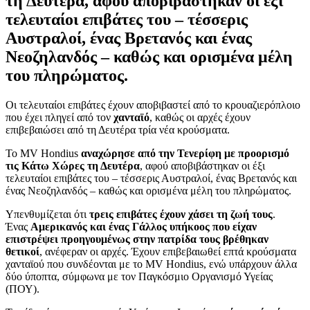
τη Δευτέρα, αφού αποβιβάστηκαν οι έξι
τελευταίοι επιβάτες του – τέσσερις
Αυστραλοί, ένας Βρετανός και ένας
Νεοζηλανδός – καθώς και ορισμένα μέλη
του πληρώματος.
Οι τελευταίοι επιβάτες έχουν αποβιβαστεί από το κρουαζιερόπλοιο
που έχει πληγεί από τον
χανταϊό
, καθώς οι αρχές έχουν
επιβεβαιώσει από τη Δευτέρα τρία νέα κρούσματα.
Το MV Hondius
αναχώρησε από την Τενερίφη με προορισμό
τις Κάτω Χώρες τη Δευτέρα
, αφού αποβιβάστηκαν οι έξι
τελευταίοι επιβάτες του – τέσσερις Αυστραλοί, ένας Βρετανός και
ένας Νεοζηλανδός – καθώς και ορισμένα μέλη του πληρώματος.
Υπενθυμίζεται ότι
τρεις επιβάτες έχουν χάσει τη ζωή τους
.
Ένας
Αμερικανός και ένας Γάλλος υπήκοος που είχαν
επιστρέψει προηγουμένως στην πατρίδα τους βρέθηκαν
θετικοί
, ανέφεραν οι αρχές. Έχουν επιβεβαιωθεί επτά κρούσματα
χανταϊού που συνδέονται με το MV Hondius, ενώ υπάρχουν άλλα
δύο ύποπτα, σύμφωνα με τον Παγκόσμιο Οργανισμό Υγείας
(ΠΟΥ).