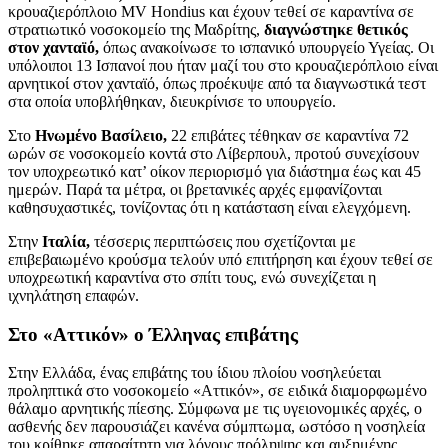
κρουαζιερόπλοιο MV Hondius και έχουν τεθεί σε καραντίνα σε
στρατιωτικό νοσοκομείο της Μαδρίτης,
διαγνώστηκε θετικός
στον χανταϊό,
όπως ανακοίνωσε το ισπανικό υπουργείο Υγείας. Οι
υπόλοιποι 13 Ισπανοί που ήταν μαζί του στο κρουαζιερόπλοιο είναι
αρνητικοί στον χανταϊό, όπως προέκυψε από τα διαγνωστικά τεστ
στα οποία υποβλήθηκαν, διευκρίνισε το υπουργείο.
Στο
Ηνωμένο Βασίλειο,
22 επιβάτες τέθηκαν σε καραντίνα 72
ωρών σε νοσοκομείο κοντά στο Λίβερπουλ, προτού συνεχίσουν
τον υποχρεωτικό κατ’ οίκον περιορισμό για διάστημα έως και 45
ημερών. Παρά τα μέτρα, οι βρετανικές αρχές εμφανίζονται
καθησυχαστικές, τονίζοντας ότι η κατάσταση είναι ελεγχόμενη.
Στην
Ιταλία,
τέσσερις περιπτώσεις που σχετίζονται με
επιβεβαιωμένο κρούσμα τελούν υπό επιτήρηση και έχουν τεθεί σε
υποχρεωτική καραντίνα στο σπίτι τους, ενώ συνεχίζεται η
ιχνηλάτηση επαφών.
Στο «Αττικόν» ο Έλληνας επιβάτης
Στην Ελλάδα, ένας επιβάτης του ίδιου πλοίου νοσηλεύεται
προληπτικά στο νοσοκομείο «Αττικόν», σε ειδικά διαμορφωμένο
θάλαμο αρνητικής πίεσης. Σύμφωνα με τις υγειονομικές αρχές, ο
ασθενής δεν παρουσιάζει κανένα σύμπτωμα, ωστόσο η νοσηλεία
του κρίθηκε απαραίτητη για λόγους πρόληψης και αυξημένης