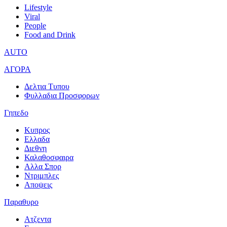
Lifestyle
Viral
People
Food and Drink
AUTO
ΑΓΟΡΑ
Δελτια Τυπου
Φυλλαδια Προσφορων
Γηπεδο
Κυπρος
Ελλαδα
Διεθνη
Καλαθοσφαιρα
Αλλα Σπορ
Ντριμπλες
Αποψεις
Παραθυρο
Ατζεντα