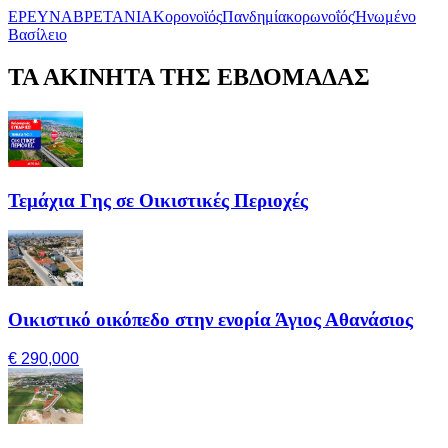
ΕΡΕΥΝΑ
ΒΡΕΤΑΝΙΑ
Κορονοϊός
Πανδημία
κορωνοΐός
Ήνωμένο
Βασίλειο
ΤΑ ΑΚΙΝΗΤΑ ΤΗΣ ΕΒΔΟΜΑΔΑΣ
Τεμάχια Γης σε Οικιστικές Περιοχές
Οικιστικό οικόπεδο στην ενορία Άγιος Αθανάσιος
€ 290,000