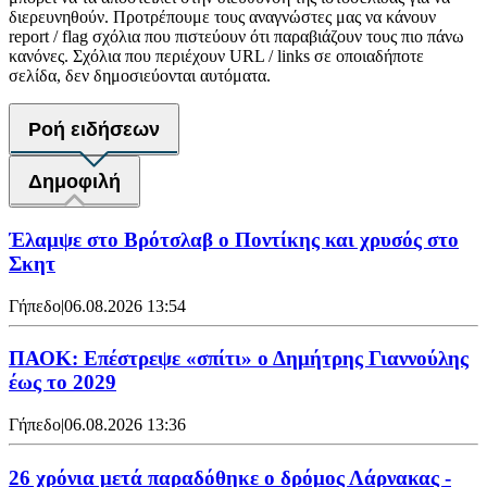
διερευνηθούν. Προτρέπουμε τους αναγνώστες μας να κάνουν
report / flag σχόλια που πιστεύουν ότι παραβιάζουν τους πιο πάνω
κανόνες. Σχόλια που περιέχουν URL / links σε οποιαδήποτε
σελίδα, δεν δημοσιεύονται αυτόματα.
Ροή ειδήσεων
Δημοφιλή
Έλαμψε στο Βρότσλαβ ο Ποντίκης και χρυσός στο
Σκητ
Γήπεδο
|
06.08.2026 13:54
ΠΑΟΚ: Επέστρεψε «σπίτι» ο Δημήτρης Γιαννούλης
έως το 2029
Γήπεδο
|
06.08.2026 13:36
26 χρόνια μετά παραδόθηκε ο δρόμος Λάρνακας -