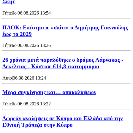
Σκητ
Γήπεδο
|
06.08.2026 13:54
ΠΑΟΚ: Επέστρεψε «σπίτι» ο Δημήτρης Γιαννούλης
έως το 2029
Γήπεδο
|
06.08.2026 13:36
26 χρόνια μετά παραδόθηκε ο δρόμος Λάρνακας -
Δεκέλειας - Κόστισε €14,8 εκατομμύρια
Auto
|
06.08.2026 13:24
Mέρα συγκίνησης και… αποκαλύψεων
Γήπεδο
|
06.08.2026 13:22
Δωρεάν αναλήψεις σε Κύπρο και Ελλάδα από την
Εθνική Τράπεζα στην Κύπρο