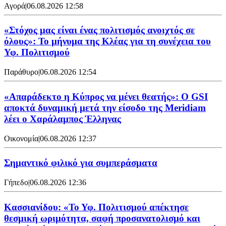
Αγορά
|
06.08.2026 12:58
«Στόχος μας είναι ένας πολιτισμός ανοιχτός σε
όλους»: Το μήνυμα της Κλέας για τη συνέχεια του
Υφ. Πολιτισμού
Παράθυρο
|
06.08.2026 12:54
«Απαράδεκτο η Κύπρος να μένει θεατής»: Ο GSI
αποκτά δυναμική μετά την είσοδο της Meridiam
λέει ο Χαράλαμπος Έλληνας
Οικονομία
|
06.08.2026 12:37
Σημαντικό φιλικό για συμπεράσματα
Γήπεδο
|
06.08.2026 12:36
Κασσιανίδου: «Το Υφ. Πολιτισμού απέκτησε
θεσμική ωριμότητα, σαφή προσανατολισμό και