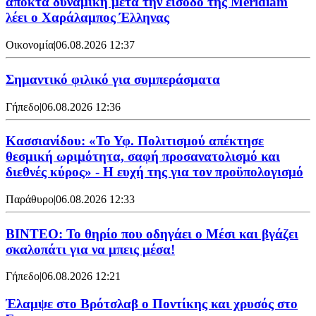
αποκτά δυναμική μετά την είσοδο της Meridiam
λέει ο Χαράλαμπος Έλληνας
Οικονομία
|
06.08.2026 12:37
Σημαντικό φιλικό για συμπεράσματα
Γήπεδο
|
06.08.2026 12:36
Κασσιανίδου: «Το Υφ. Πολιτισμού απέκτησε
θεσμική ωριμότητα, σαφή προσανατολισμό και
διεθνές κύρος» - Η ευχή της για τον προϋπολογισμό
Παράθυρο
|
06.08.2026 12:33
ΒΙΝΤΕΟ: Το θηρίο που οδηγάει ο Μέσι και βγάζει
σκαλοπάτι για να μπεις μέσα!
Γήπεδο
|
06.08.2026 12:21
Έλαμψε στο Βρότσλαβ ο Ποντίκης και χρυσός στο