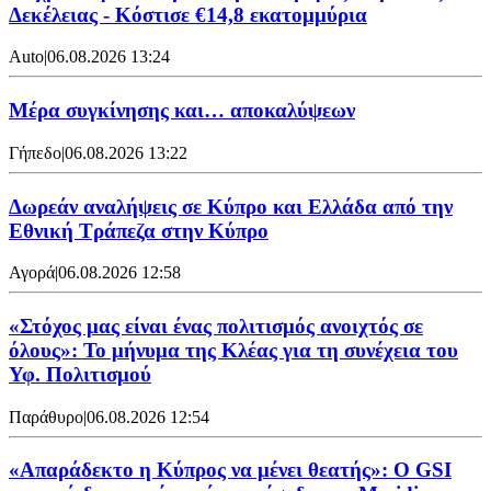
Δεκέλειας - Κόστισε €14,8 εκατομμύρια
Auto
|
06.08.2026 13:24
Mέρα συγκίνησης και… αποκαλύψεων
Γήπεδο
|
06.08.2026 13:22
Δωρεάν αναλήψεις σε Κύπρο και Ελλάδα από την
Εθνική Τράπεζα στην Κύπρο
Αγορά
|
06.08.2026 12:58
«Στόχος μας είναι ένας πολιτισμός ανοιχτός σε
όλους»: Το μήνυμα της Κλέας για τη συνέχεια του
Υφ. Πολιτισμού
Παράθυρο
|
06.08.2026 12:54
«Απαράδεκτο η Κύπρος να μένει θεατής»: Ο GSI