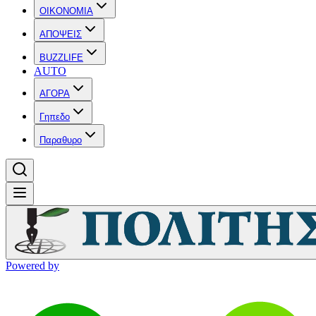
OIKONOMIA
ΑΠΟΨΕΙΣ
BUZZLIFE
AUTO
ΑΓΟΡΑ
Γηπεδο
Παραθυρο
Powered by