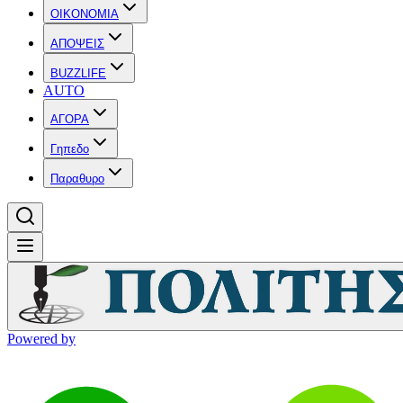
OIKONOMIA
ΑΠΟΨΕΙΣ
BUZZLIFE
AUTO
ΑΓΟΡΑ
Γηπεδο
Παραθυρο
Powered by