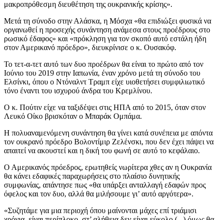
μακροπρόθεσμη διευθέτηση της ουκρανικής κρίσης».
Μετά τη σύνοδο στην Αλάσκα, η Μόσχα «θα επιδιώξει φυσικά να
οργανωθεί η προσεχής συνάντηση ανάμεσα στους προέδρους στο
ρωσικό έδαφος» και «πρόκληση για τον σκοπό αυτό εστάλη ήδη
στον Αμερικανό πρόεδρο», διευκρίνισε ο κ. Ουσακόφ.
Το τετ-α-τετ αυτό των δυο προέδρων θα είναι το πρώτο από τον
Ιούνιο του 2019 στην Ιαπωνία, έναν χρόνο μετά τη σύνοδο του
Ελσίνκι, όπου ο Ντόναλντ Τραμπ είχε υιοθετήσει συμφιλιωτικό
τόνο έναντι του ισχυρού άνδρα του Κρεμλίνου.
Ο κ. Πούτιν είχε να ταξιδέψει στις ΗΠΑ από το 2015, όταν στον
Λευκό Οίκο βρισκόταν ο Μπαράκ Ομπάμα.
Η πολυαναμενόμενη συνάντηση θα γίνει κατά συνέπεια με απόντα
τον ουκρανό πρόεδρο Βολοντίμιρ Ζελένσκι, που δεν έχει πάψει να
απαιτεί να ακουστεί και η δική του φωνή σε αυτό το κεφάλαιο.
Ο Αμερικανός πρόεδρος, ερωτηθείς νωρίτερα χθες αν η Ουκρανία
θα κάνει εδαφικές παραχωρήσεις στο πλαίσιο δυνητικής
συμφωνίας, απάντησε πως «θα υπάρξει ανταλλαγή εδαφών προς
όφελος και τον δυο, αλλά θα μιλήσουμε γι’ αυτό αργότερα».
«Συζητάμε για μια περιοχή όπου μαίνονται μάχες επί τριάμισι
χρόνια, είναι περίπλοκο, στ’ αλήθεια δεν είναι εύκολο (...) όμως θα