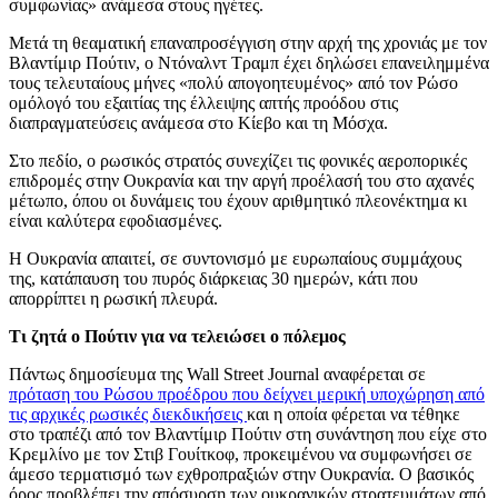
συμφωνίας» ανάμεσα στους ηγέτες.
Μετά τη θεαματική επαναπροσέγγιση στην αρχή της χρονιάς με τον
Βλαντίμιρ Πούτιν, ο Ντόναλντ Τραμπ έχει δηλώσει επανειλημμένα
τους τελευταίους μήνες «πολύ απογοητευμένος» από τον Ρώσο
ομόλογό του εξαιτίας της έλλειψης απτής προόδου στις
διαπραγματεύσεις ανάμεσα στο Κίεβο και τη Μόσχα.
Στο πεδίο, ο ρωσικός στρατός συνεχίζει τις φονικές αεροπορικές
επιδρομές στην Ουκρανία και την αργή προέλασή του στο αχανές
μέτωπο, όπου οι δυνάμεις του έχουν αριθμητικό πλεονέκτημα κι
είναι καλύτερα εφοδιασμένες.
Η Ουκρανία απαιτεί, σε συντονισμό με ευρωπαίους συμμάχους
της, κατάπαυση του πυρός διάρκειας 30 ημερών, κάτι που
απορρίπτει η ρωσική πλευρά.
Τι ζητά ο Πούτιν για να τελειώσει ο πόλεμος
Πάντως δημοσίευμα της Wall Street Journal αναφέρεται σε
πρόταση του Ρώσου προέδρου που δείχνει μερική υποχώρηση από
τις αρχικές ρωσικές διεκδικήσεις
και η οποία φέρεται να τέθηκε
στο τραπέζι από τον Βλαντίμιρ Πούτιν στη συνάντηση που είχε στο
Κρεμλίνο με τον Στιβ Γουίτκοφ, προκειμένου να συμφωνήσει σε
άμεσο τερματισμό των εχθροπραξιών στην Ουκρανία. Ο βασικός
όρος προβλέπει την απόσυρση των ουκρανικών στρατευμάτων από