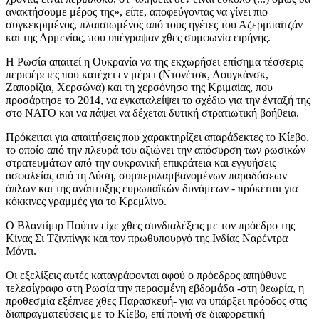
ανακτήσουμε μέρος της», είπε, αποφεύγοντας να γίνει πιο
συγκεκριμένος, πλαισιωμένος από τους ηγέτες του Αζερμπαϊτζάν
και της Αρμενίας, που υπέγραψαν χθες συμφωνία ειρήνης.
Η Ρωσία απαιτεί η Ουκρανία να της εκχωρήσει επίσημα τέσσερις
περιφέρειες που κατέχει εν μέρει (Ντονέτσκ, Λουγκάνσκ,
Ζαπορίζια, Χερσώνα) και τη χερσόνησο της Κριμαίας, που
προσάρτησε το 2014, να εγκαταλείψει το σχέδιο για την ένταξή της
στο NATO και να πάψει να δέχεται δυτική στρατιωτική βοήθεια.
Πρόκειται για απαιτήσεις που χαρακτηρίζει απαράδεκτες το Κίεβο,
το οποίο από την πλευρά του αξιώνει την απόσυρση των ρωσικών
στρατευμάτων από την ουκρανική επικράτεια και εγγυήσεις
ασφαλείας από τη Δύση, συμπεριλαμβανομένων παραδόσεων
όπλων και της ανάπτυξης ευρωπαϊκών δυνάμεων - πρόκειται για
κόκκινες γραμμές για το Κρεμλίνο.
Ο Βλαντίμιρ Πούτιν είχε χθες συνδιαλέξεις με τον πρόεδρο της
Κίνας Σι Τζινπίνγκ και τον πρωθυπουργό της Ινδίας Ναρέντρα
Μόντι.
Οι εξελίξεις αυτές καταγράφονται αφού ο πρόεδρος απηύθυνε
τελεσίγραφο στη Ρωσία την περασμένη εβδομάδα -στη θεωρία, η
προθεσμία εξέπνεε χθες Παρασκευή- για να υπάρξει πρόοδος στις
διαπραγματεύσεις με το Κίεβο, επί ποινή σε διαφορετική