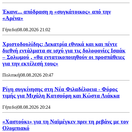
Έκανε... απόδραση η «συγκάτοικος» από την
«Αρένα»
Γήπεδο
|
08.08.2026 21:02
Χριστοδουλίδης: Δεκατρία εθνικά και και πέντε
διεθνή εντάλματα σε ισχύ για τις δολοφονίες Ισαάκ
– Σολωμού , «θα εντατικοποιηθούν οι προσπάθειες
για την εκτέλεσή τους»
Πολιτική
|
08.08.2026 20:47
Ρίγη συγκίνησης στη Νέα Φιλαδέλφεια - Φόρος
τιμής για Μιχάλη Κατσούρη και Κώστα Λιάκκα
Γήπεδο
|
08.08.2026 20:24
«Χαστούκι» για τη Ναϊμέγκεν πριν τη ρεβάνς με τον
Ολυμπιακό