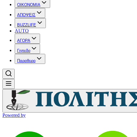
OIKONOMIA
ΑΠΟΨΕΙΣ
BUZZLIFE
AUTO
ΑΓΟΡΑ
Γηπεδο
Παραθυρο
Powered by