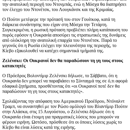
την ανατολική περιοχή του Ντονμπάς, ενώ η Μόσχα θα διατηρήσει
τον έλεγχο του Ντονέτσκ, του Λουγκάνσκ και της Κριμαίας.
Ο Πούτιν μετέφερε την πρότασή του στον Γουίτκοφ, κατά τη
διάρκεια συνάντησης που είχαν στη Μόσχα την Τετάρτη.
Συγκεκριμένα, η ρωσική πρόταση προβλέπει πλήρη κατάπαυση του
πυρός εφόσον η Ουκρανία αποσύρει τις στρατιωτικές της δυνάμεις
από ολόκληρη την ανατολική επαρχία του Ντονέτσκ. Παρά το
γεγονός ότι η Ρωσία ελέγχει την πλειονότητα της περιοχής, το
Κίεβο εξακολουθεί να κατέχει σημαντικά τμήματά της.
Ζελένσκι: Οι Ουκρανοί δεν θα παραδώσουν τη γη τους στους
κατακτητές
Ο Πρόεδρος Βολοντίμιρ Ζελένσκι δήλωσε, το Σάββατο, ότι η
Ουκρανία δεν μπορεί να παραβιάσει το Σύνταγμά της σε ό,τι αφορά
εδαφικά ζητήματα, προσθέτοντας ότι «οι Ουκρανοί ποτέ δεν θα
παραδώσουν τη γη τους στους κατακτητές».
Σχολιάζοντας την απόφαση του Αμερικανού Προέδρου, Ντόναλντ
Τραμπ, να συναντηθεί με τον Ρώσο ομόλογό του Βλαντίμιρ Πούτιν
στην Αλάσκα, στις 15 Αυγούστου, ο Ζελένσκι δήλωσε ότι η
Ουκρανία είναι έτοιμη για πραγματικές λύσεις που μπορούν να
φέρουν ειρήνη. Ωστόσο, πρόσθεσε ότι οι όποιες λύσεις χωρίς το
Κίεβο θα είναι λύσεις κατά της ειρήνης.