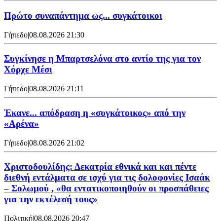
Πρώτο συναπάντημα ως... συγκάτοικοι
Γήπεδο
|
08.08.2026 21:30
Συγκίνησε η Μπαρτσελόνα στο αντίο της για τον
Χόρχε Μέσι
Γήπεδο
|
08.08.2026 21:11
Έκανε... απόδραση η «συγκάτοικος» από την
«Αρένα»
Γήπεδο
|
08.08.2026 21:02
Χριστοδουλίδης: Δεκατρία εθνικά και και πέντε
διεθνή εντάλματα σε ισχύ για τις δολοφονίες Ισαάκ
– Σολωμού , «θα εντατικοποιηθούν οι προσπάθειες
για την εκτέλεσή τους»
Πολιτική
|
08.08.2026 20:47