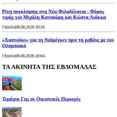
Ρίγη συγκίνησης στη Νέα Φιλαδέλφεια - Φόρος
τιμής για Μιχάλη Κατσούρη και Κώστα Λιάκκα
Γήπεδο
|
08.08.2026 20:24
«Χαστούκι» για τη Ναϊμέγκεν πριν τη ρεβάνς με τον
Ολυμπιακό
Γήπεδο
|
08.08.2026 20:04
ΤΑ ΑΚΙΝΗΤΑ ΤΗΣ ΕΒΔΟΜΑΔΑΣ
Τεμάχια Γης σε Οικιστικές Περιοχές