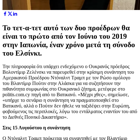
Το τετ-α-τετ αυτό των δυο προέδρων θα
είναι το πρώτο από τον Ιούνιο του 2019
στην Ιαπωνία, έναν χρόνο μετά τη σύνοδο
του Ελσίνκι.
Την πληροφορία ότι υπάρχει ενδεχόμενο ο Ουκρανός πρόεδρος
Βολοντίμιρ Ζελένσκι να παρευρεθεί στην κρίσιμη συνάντηση του
Αμερικανού Προέδρου Ντόναλντ Τραμπ με τον Ρώσο ομόλογο
του Βλαντίμιρ Πούτιν στην Αλάσκα για να συζητήσουν την
πιθανότητα συμφωνίας στο Ουκρανικό ζήτημα, μετέφερε στο
politis.com.cy πηγή από το Βατικανό. «Μέχρι χθες», σημείωσε,
«υπήρχε το σενάριο η συνάντηση να πραγματοποιηθεί στο
Βατικανό, αλλά ο Πούτιν δεν ήθελε να ταξιδέψει στην Ευρώπη,
φοβούμενος τις περιπλοκές, λόγω του εντάλματος εναντίον του από
το Διεθνές Ποινικό Δικαστήριο».
Στις 15 Αυγούστου η συνάντηση
Ο Ντόναλντ Τραμπ πρόκειται να συναντηθεί με τον Βλαντίμιρ