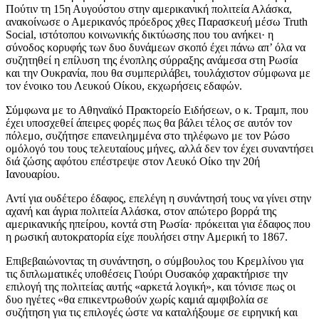
Πούτιν τη 15η Αυγούστου στην αμερικανική πολιτεία Αλάσκα,
ανακοίνωσε ο Αμερικανός πρόεδρος χθες Παρασκευή μέσω Truth
Social, ιστότοπου κοινωνικής δικτύωσης που του ανήκει· η
σύνοδος κορυφής των δυο δυνάμεων σκοπό έχει πάνω απ’ όλα να
συζητηθεί η επίλυση της ένοπλης σύρραξης ανάμεσα στη Ρωσία
και την Ουκρανία, που θα συμπεριλάβει, τουλάχιστον σύμφωνα με
τον ένοικο του Λευκού Οίκου, εκχωρήσεις εδαφών.
Σύμφωνα με το Αθηναϊκό Πρακτορείο Ειδήσεων, ο κ. Τραμπ, που
έχει υποσχεθεί άπειρες φορές πως θα βάλει τέλος σε αυτόν τον
πόλεμο, συζήτησε επανειλημμένα στο τηλέφωνο με τον Ρώσο
ομόλογό του τους τελευταίους μήνες, αλλά δεν τον έχει συναντήσει
διά ζώσης αφότου επέστρεψε στον Λευκό Οίκο την 20ή
Ιανουαρίου.
Αντί για ουδέτερο έδαφος, επελέγη η συνάντησή τους να γίνει στην
αχανή και άγρια πολιτεία Αλάσκα, στον απώτερο βορρά της
αμερικανικής ηπείρου, κοντά στη Ρωσία· πρόκειται για έδαφος που
η ρωσική αυτοκρατορία είχε πουλήσει στην Αμερική το 1867.
Επιβεβαιώνοντας τη συνάντηση, ο σύμβουλος του Κρεμλίνου για
τις διπλωματικές υποθέσεις Γιούρι Ουσακόφ χαρακτήρισε την
επιλογή της πολιτείας αυτής «αρκετά λογική», και τόνισε πως οι
δυο ηγέτες «θα επικεντρωθούν χωρίς καμιά αμφιβολία σε
συζήτηση για τις επιλογές ώστε να καταλήξουμε σε ειρηνική και