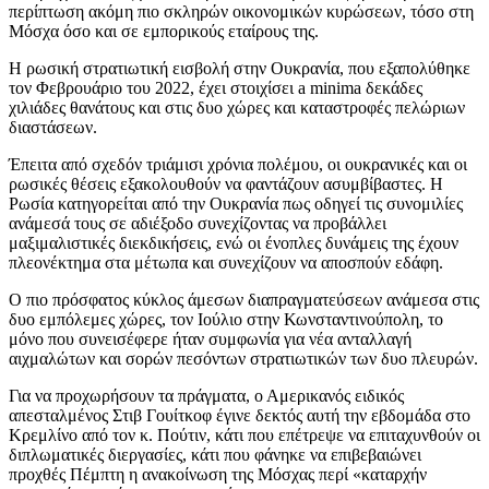
περίπτωση ακόμη πιο σκληρών οικονομικών κυρώσεων, τόσο στη
Μόσχα όσο και σε εμπορικούς εταίρους της.
Η ρωσική στρατιωτική εισβολή στην Ουκρανία, που εξαπολύθηκε
τον Φεβρουάριο του 2022, έχει στοιχίσει a minima δεκάδες
χιλιάδες θανάτους και στις δυο χώρες και καταστροφές πελώριων
διαστάσεων.
Έπειτα από σχεδόν τριάμισι χρόνια πολέμου, οι ουκρανικές και οι
ρωσικές θέσεις εξακολουθούν να φαντάζουν ασυμβίβαστες. Η
Ρωσία κατηγορείται από την Ουκρανία πως οδηγεί τις συνομιλίες
ανάμεσά τους σε αδιέξοδο συνεχίζοντας να προβάλλει
μαξιμαλιστικές διεκδικήσεις, ενώ οι ένοπλες δυνάμεις της έχουν
πλεονέκτημα στα μέτωπα και συνεχίζουν να αποσπούν εδάφη.
Ο πιο πρόσφατος κύκλος άμεσων διαπραγματεύσεων ανάμεσα στις
δυο εμπόλεμες χώρες, τον Ιούλιο στην Κωνσταντινούπολη, το
μόνο που συνεισέφερε ήταν συμφωνία για νέα ανταλλαγή
αιχμαλώτων και σορών πεσόντων στρατιωτικών των δυο πλευρών.
Για να προχωρήσουν τα πράγματα, ο Αμερικανός ειδικός
απεσταλμένος Στιβ Γουίτκοφ έγινε δεκτός αυτή την εβδομάδα στο
Κρεμλίνο από τον κ. Πούτιν, κάτι που επέτρεψε να επιταχυνθούν οι
διπλωματικές διεργασίες, κάτι που φάνηκε να επιβεβαιώνει
προχθές Πέμπτη η ανακοίνωση της Μόσχας περί «καταρχήν