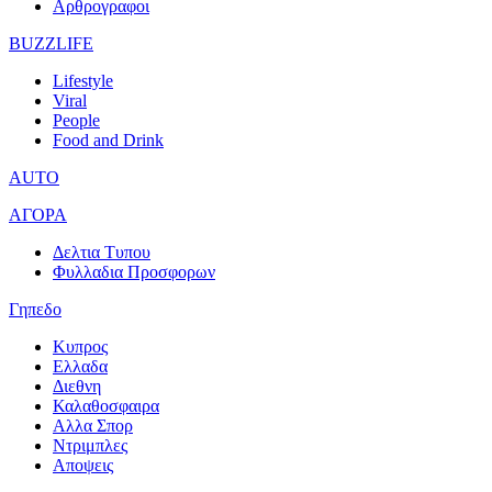
Αρθρογραφοι
BUZZLIFE
Lifestyle
Viral
People
Food and Drink
AUTO
ΑΓΟΡΑ
Δελτια Τυπου
Φυλλαδια Προσφορων
Γηπεδο
Κυπρος
Ελλαδα
Διεθνη
Καλαθοσφαιρα
Αλλα Σπορ
Ντριμπλες
Αποψεις