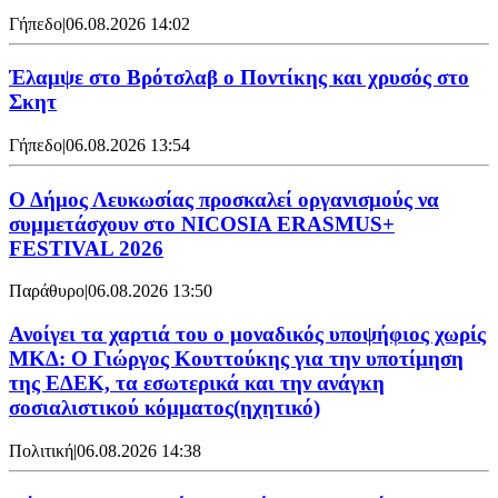
Γήπεδο
|
06.08.2026 14:02
Έλαμψε στο Βρότσλαβ ο Ποντίκης και χρυσός στο
Σκητ
Γήπεδο
|
06.08.2026 13:54
Ο Δήμος Λευκωσίας προσκαλεί οργανισμούς να
συμμετάσχουν στο NICOSIA ERASMUS+
FESTIVAL 2026
Παράθυρο
|
06.08.2026 13:50
Ανοίγει τα χαρτιά του ο μοναδικός υποψήφιος χωρίς
ΜΚΔ: Ο Γιώργος Κουττούκης για την υποτίμηση
της ΕΔΕΚ, τα εσωτερικά και την ανάγκη
σοσιαλιστικού κόμματος(ηχητικό)
Πολιτική
|
06.08.2026 14:38