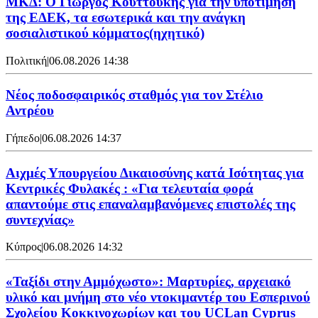
ΜΚΔ: Ο Γιώργος Κουττούκης για την υποτίμηση
της ΕΔΕΚ, τα εσωτερικά και την ανάγκη
σοσιαλιστικού κόμματος(ηχητικό)
Πολιτική
|
06.08.2026 14:38
Νέος ποδοσφαιρικός σταθμός για τον Στέλιο
Αντρέου
Γήπεδο
|
06.08.2026 14:37
Αιχμές Υπουργείου Δικαιοσύνης κατά Ισότητας για
Κεντρικές Φυλακές : «Για τελευταία φορά
απαντούμε στις επαναλαμβανόμενες επιστολές της
συντεχνίας»
Κύπρος
|
06.08.2026 14:32
«Ταξίδι στην Αμμόχωστο»: Μαρτυρίες, αρχειακό
υλικό και μνήμη στο νέο ντοκιμαντέρ του Εσπερινού
Σχολείου Κοκκινοχωρίων και του UCLan Cyprus