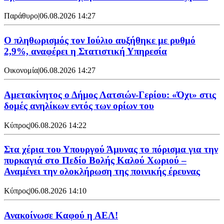
Παράθυρο
|
06.08.2026 14:27
Ο πληθωρισμός τον Ιούλιο αυξήθηκε με ρυθμό
2,9%, αναφέρει η Στατιστική Υπηρεσία
Οικονομία
|
06.08.2026 14:27
Αμετακίνητος ο Δήμος Λατσιών-Γερίου: «Όχι» στις
δομές ανηλίκων εντός των ορίων του
Κύπρος
|
06.08.2026 14:22
Στα χέρια του Υπουργού Άμυνας το πόρισμα για την
πυρκαγιά στο Πεδίο Βολής Καλού Χωριού –
Αναμένει την ολοκλήρωση της ποινικής έρευνας
Κύπρος
|
06.08.2026 14:10
Ανακοίνωσε Καφού η ΑΕΛ!