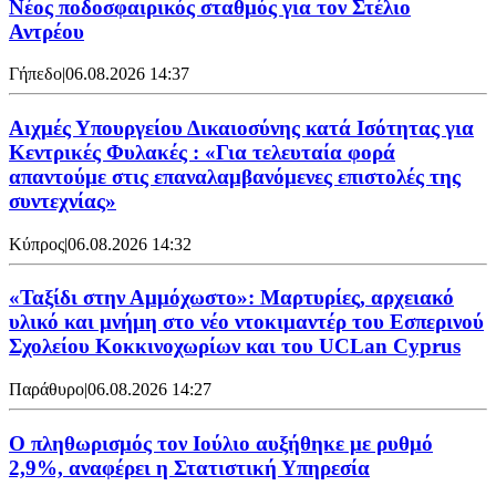
Νέος ποδοσφαιρικός σταθμός για τον Στέλιο
Αντρέου
Γήπεδο
|
06.08.2026 14:37
Αιχμές Υπουργείου Δικαιοσύνης κατά Ισότητας για
Κεντρικές Φυλακές : «Για τελευταία φορά
απαντούμε στις επαναλαμβανόμενες επιστολές της
συντεχνίας»
Κύπρος
|
06.08.2026 14:32
«Ταξίδι στην Αμμόχωστο»: Μαρτυρίες, αρχειακό
υλικό και μνήμη στο νέο ντοκιμαντέρ του Εσπερινού
Σχολείου Κοκκινοχωρίων και του UCLan Cyprus
Παράθυρο
|
06.08.2026 14:27
Ο πληθωρισμός τον Ιούλιο αυξήθηκε με ρυθμό
2,9%, αναφέρει η Στατιστική Υπηρεσία