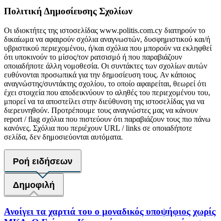
Πολιτική Δημοσίευσης Σχολίων
Οι ιδιοκτήτες της ιστοσελίδας www.politis.com.cy διατηρούν το
δικαίωμα να αφαιρούν σχόλια αναγνωστών, δυσφημιστικού και/ή
υβριστικού περιεχομένου, ή/και σχόλια που μπορούν να εκληφθεί
ότι υποκινούν το μίσος/τον ρατσισμό ή που παραβιάζουν
οποιαδήποτε άλλη νομοθεσία. Οι συντάκτες των σχολίων αυτών
ευθύνονται προσωπικά για την δημοσίευση τους. Αν κάποιος
αναγνώστης/συντάκτης σχολίου, το οποίο αφαιρείται, θεωρεί ότι
έχει στοιχεία που αποδεικνύουν το αληθές του περιεχομένου του,
μπορεί να τα αποστείλει στην διεύθυνση της ιστοσελίδας για να
διερευνηθούν. Προτρέπουμε τους αναγνώστες μας να κάνουν
report / flag σχόλια που πιστεύουν ότι παραβιάζουν τους πιο πάνω
κανόνες. Σχόλια που περιέχουν URL / links σε οποιαδήποτε
σελίδα, δεν δημοσιεύονται αυτόματα.
Ροή ειδήσεων
Δημοφιλή
Ανοίγει τα χαρτιά του ο μοναδικός υποψήφιος χωρίς