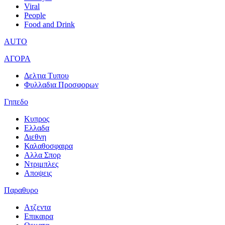
Viral
People
Food and Drink
AUTO
ΑΓΟΡΑ
Δελτια Τυπου
Φυλλαδια Προσφορων
Γηπεδο
Κυπρος
Ελλαδα
Διεθνη
Καλαθοσφαιρα
Αλλα Σπορ
Ντριμπλες
Αποψεις
Παραθυρο
Ατζεντα
Επικαιρα