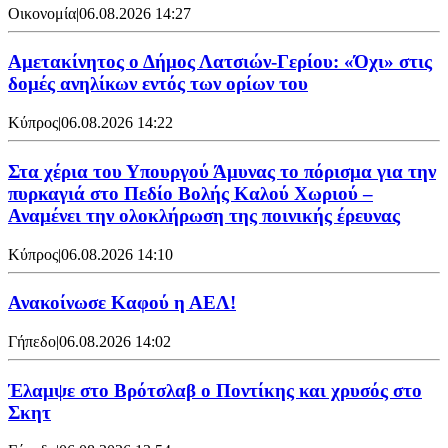
Οικονομία
|
06.08.2026 14:27
Αμετακίνητος ο Δήμος Λατσιών-Γερίου: «Όχι» στις
δομές ανηλίκων εντός των ορίων του
Κύπρος
|
06.08.2026 14:22
Στα χέρια του Υπουργού Άμυνας το πόρισμα για την
πυρκαγιά στο Πεδίο Βολής Καλού Χωριού –
Αναμένει την ολοκλήρωση της ποινικής έρευνας
Κύπρος
|
06.08.2026 14:10
Ανακοίνωσε Καφού η ΑΕΛ!
Γήπεδο
|
06.08.2026 14:02
Έλαμψε στο Βρότσλαβ ο Ποντίκης και χρυσός στο
Σκητ