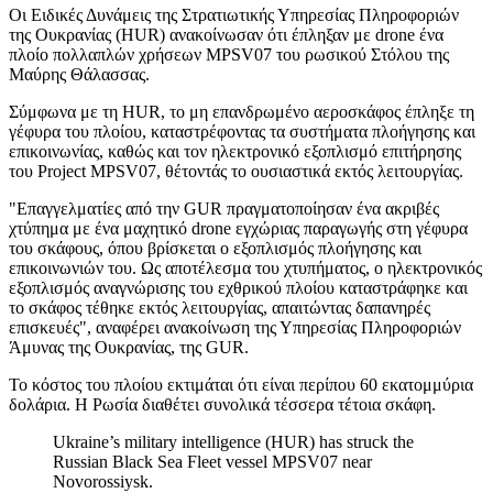
Οι Ειδικές Δυνάμεις της Στρατιωτικής Υπηρεσίας Πληροφοριών
της Ουκρανίας (HUR) ανακοίνωσαν ότι έπληξαν με drone ένα
πλοίο πολλαπλών χρήσεων MPSV07 του ρωσικού Στόλου της
Μαύρης Θάλασσας.
Σύμφωνα με τη HUR, το μη επανδρωμένο αεροσκάφος έπληξε τη
γέφυρα του πλοίου, καταστρέφοντας τα συστήματα πλοήγησης και
επικοινωνίας, καθώς και τον ηλεκτρονικό εξοπλισμό επιτήρησης
του Project MPSV07, θέτοντάς το ουσιαστικά εκτός λειτουργίας.
"Επαγγελματίες από την GUR πραγματοποίησαν ένα ακριβές
χτύπημα με ένα μαχητικό drone εγχώριας παραγωγής στη γέφυρα
του σκάφους, όπου βρίσκεται ο εξοπλισμός πλοήγησης και
επικοινωνιών του. Ως αποτέλεσμα του χτυπήματος, ο ηλεκτρονικός
εξοπλισμός αναγνώρισης του εχθρικού πλοίου καταστράφηκε και
το σκάφος τέθηκε εκτός λειτουργίας, απαιτώντας δαπανηρές
επισκευές", αναφέρει ανακοίνωση της Υπηρεσίας Πληροφοριών
Άμυνας της Ουκρανίας, της GUR.
Το κόστος του πλοίου εκτιμάται ότι είναι περίπου 60 εκατομμύρια
δολάρια. Η Ρωσία διαθέτει συνολικά τέσσερα τέτοια σκάφη.
Ukraine’s military intelligence (HUR) has struck the
Russian Black Sea Fleet vessel MPSV07 near
Novorossiysk.