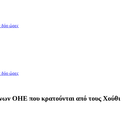
 δύο ώρες
 δύο ώρες
ων ΟΗΕ που κρατούνται από τους Χούθι