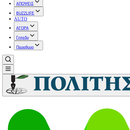
ΑΠΟΨΕΙΣ
BUZZLIFE
AUTO
ΑΓΟΡΑ
Γηπεδο
Παραθυρο