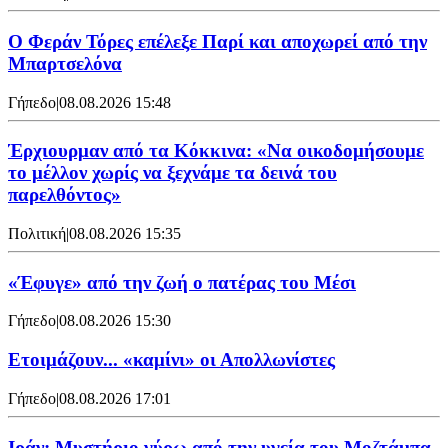
Ο Φεράν Τόρες επέλεξε Παρί και αποχωρεί από την
Μπαρτσελόνα
Γήπεδο
|
08.08.2026 15:48
Έρχιουρμαν από τα Κόκκινα: «Να οικοδομήσουμε
το μέλλον χωρίς να ξεχνάμε τα δεινά του
παρελθόντος»
Πολιτική
|
08.08.2026 15:35
«Έφυγε» από την ζωή ο πατέρας του Μέσι
Γήπεδο
|
08.08.2026 15:30
Ετοιμάζουν... «καμίνι» οι Απολλωνίστες
Γήπεδο
|
08.08.2026 17:01
Ιράν: Μυστήριο γύρω από την υγεία του Μοζτάμπα