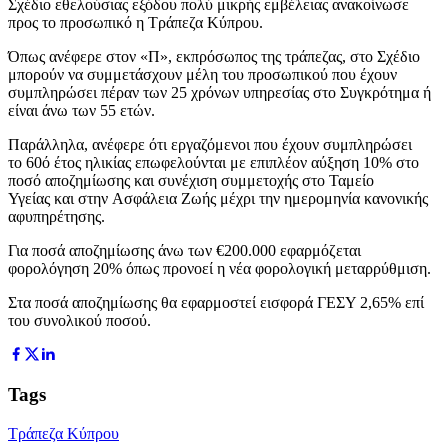
Σχέδιο εθελούσιας εξόδου πολύ μικρής εμβέλειας ανακοίνωσε
προς το προσωπικό η Τράπεζα Κύπρου.
Όπως ανέφερε στον «Π», εκπρόσωπος της τράπεζας, στο Σχέδιο
μπορούν να συμμετάσχουν μέλη του προσωπικού που έχουν
συμπληρώσει πέραν των 25 χρόνων υπηρεσίας στο Συγκρότημα ή
είναι άνω των 55 ετών.
Παράλληλα, ανέφερε ότι εργαζόμενοι που έχουν συμπληρώσει
το 60ό έτος ηλικίας επωφελούνται με επιπλέον αύξηση 10% στο
ποσό αποζημίωσης και συνέχιση συμμετοχής στο Ταμείο
Υγείας και στην Ασφάλεια Ζωής μέχρι την ημερομηνία κανονικής
αφυπηρέτησης.
Για ποσά αποζημίωσης άνω των €200.000 εφαρμόζεται
φορολόγηση 20% όπως προνοεί η νέα φορολογική μεταρρύθμιση.
Στα ποσά αποζημίωσης θα εφαρμοστεί εισφορά ΓΕΣΥ 2,65% επί
του συνολικού ποσού.
Tags
Τράπεζα Κύπρου