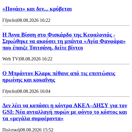
«Πονάει» και δεν... κρύβεται
Γήπεδο
|
08.08.2026 16:22
Η Άννα Βίσση στο Φισκάρδο της Κεφαλονιάς -
Σηκώθηκε να ακούσει τη μπάντα «Αγία Φανφάρα»
που έπαιζε Τσιτσάνη, δείτε βίντεο
Web TV
|
08.08.2026 16:22
Ο Μπράντον Κλαρκ πέθανε από τις επιπτώσεις
ηρωίνης και κοκαΐνης
Γήπεδο
|
08.08.2026 16:04
Δεν λέει να κοπάσει η κόντρα ΑΚΕΛ–ΔΗΣΥ για τον
GSI: Νέα ανταλλαγή πυρών με φόντο το κόστος και
τα «μεγάλα συμφέροντα»
Πολιτική
|
08.08.2026 15:52