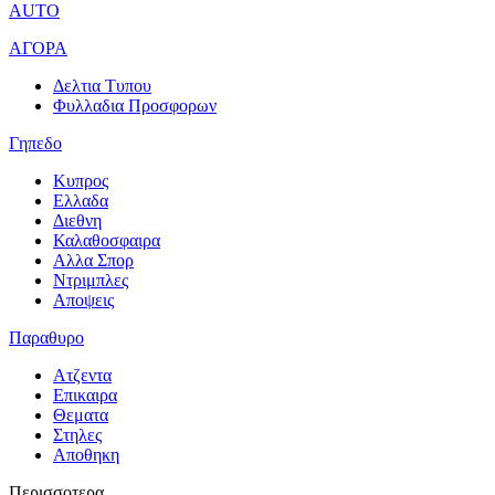
AUTO
ΑΓΟΡΑ
Δελτια Τυπου
Φυλλαδια Προσφορων
Γηπεδο
Κυπρος
Ελλαδα
Διεθνη
Καλαθοσφαιρα
Αλλα Σπορ
Ντριμπλες
Αποψεις
Παραθυρο
Ατζεντα
Επικαιρα
Θεματα
Στηλες
Αποθηκη
Περισσοτερα