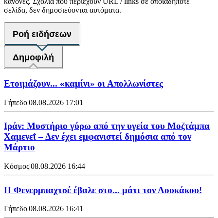
κανόνες. Σχόλια που περιέχουν URL / links σε οποιαδήποτε
σελίδα, δεν δημοσιεύονται αυτόματα.
Ροή ειδήσεων
Δημοφιλή
Ετοιμάζουν... «καμίνι» οι Απολλωνίστες
Γήπεδο
|
08.08.2026 17:01
Ιράν: Μυστήριο γύρω από την υγεία του Μοζτάμπα
Χαμενεΐ – Δεν έχει εμφανιστεί δημόσια από τον
Μάρτιο
Κόσμος
|
08.08.2026 16:44
Η Φενερμπαχτσέ έβαλε στο... μάτι τον Λουκάκου!
Γήπεδο
|
08.08.2026 16:41