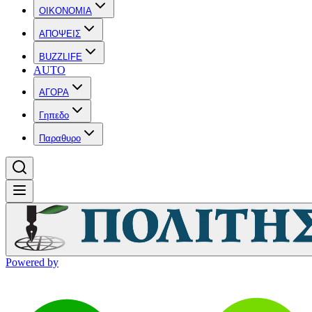
OIKONOMIA
ΑΠΟΨΕΙΣ
BUZZLIFE
AUTO
ΑΓΟΡΑ
Γηπεδο
Παραθυρο
Powered by