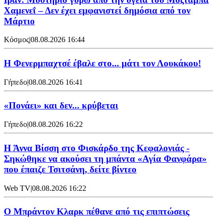
Χαμενεΐ – Δεν έχει εμφανιστεί δημόσια από τον
Μάρτιο
Κόσμος
|
08.08.2026 16:44
Η Φενερμπαχτσέ έβαλε στο... μάτι τον Λουκάκου!
Γήπεδο
|
08.08.2026 16:41
«Πονάει» και δεν... κρύβεται
Γήπεδο
|
08.08.2026 16:22
Η Άννα Βίσση στο Φισκάρδο της Κεφαλονιάς -
Σηκώθηκε να ακούσει τη μπάντα «Αγία Φανφάρα»
που έπαιζε Τσιτσάνη, δείτε βίντεο
Web TV
|
08.08.2026 16:22
Ο Μπράντον Κλαρκ πέθανε από τις επιπτώσεις