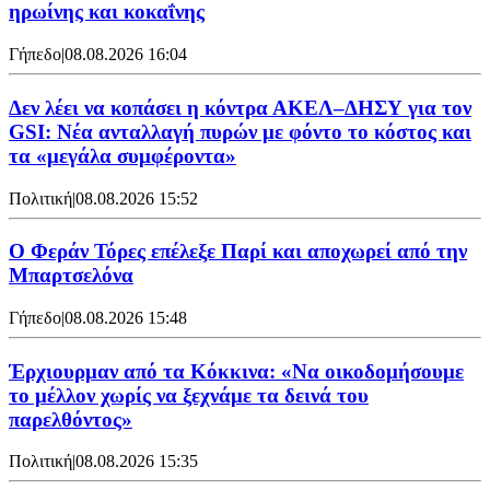
ηρωίνης και κοκαΐνης
Γήπεδο
|
08.08.2026 16:04
Δεν λέει να κοπάσει η κόντρα ΑΚΕΛ–ΔΗΣΥ για τον
GSI: Νέα ανταλλαγή πυρών με φόντο το κόστος και
τα «μεγάλα συμφέροντα»
Πολιτική
|
08.08.2026 15:52
Ο Φεράν Τόρες επέλεξε Παρί και αποχωρεί από την
Μπαρτσελόνα
Γήπεδο
|
08.08.2026 15:48
Έρχιουρμαν από τα Κόκκινα: «Να οικοδομήσουμε
το μέλλον χωρίς να ξεχνάμε τα δεινά του
παρελθόντος»
Πολιτική
|
08.08.2026 15:35