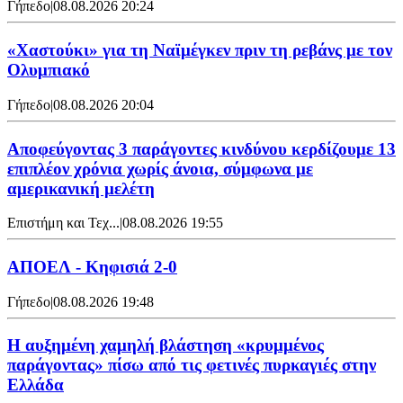
Γήπεδο
|
08.08.2026 20:24
«Χαστούκι» για τη Ναϊμέγκεν πριν τη ρεβάνς με τον
Ολυμπιακό
Γήπεδο
|
08.08.2026 20:04
Αποφεύγοντας 3 παράγοντες κινδύνου κερδίζουμε 13
επιπλέον χρόνια χωρίς άνοια, σύμφωνα με
αμερικανική μελέτη
Επιστήμη και Τεχ...
|
08.08.2026 19:55
ΑΠΟΕΛ - Κηφισιά 2-0
Γήπεδο
|
08.08.2026 19:48
Η αυξημένη χαμηλή βλάστηση «κρυμμένος
παράγοντας» πίσω από τις φετινές πυρκαγιές στην
Ελλάδα