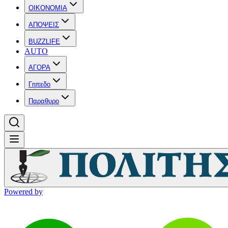
OIKONOMIA
ΑΠΟΨΕΙΣ
BUZZLIFE
AUTO
ΑΓΟΡΑ
Γηπεδο
Παραθυρο
Powered by