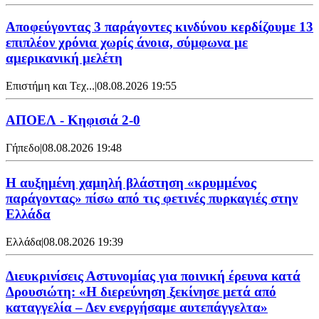
Αποφεύγοντας 3 παράγοντες κινδύνου κερδίζουμε 13
επιπλέον χρόνια χωρίς άνοια, σύμφωνα με
αμερικανική μελέτη
Επιστήμη και Τεχ...
|
08.08.2026 19:55
ΑΠΟΕΛ - Κηφισιά 2-0
Γήπεδο
|
08.08.2026 19:48
Η αυξημένη χαμηλή βλάστηση «κρυμμένος
παράγοντας» πίσω από τις φετινές πυρκαγιές στην
Ελλάδα
Ελλάδα
|
08.08.2026 19:39
Διευκρινίσεις Αστυνομίας για ποινική έρευνα κατά
Δρουσιώτη: «Η διερεύνηση ξεκίνησε μετά από
καταγγελία – Δεν ενεργήσαμε αυτεπάγγελτα»