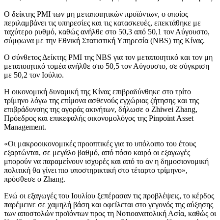
Ο δείκτης PMI των μη μεταποιητικών προϊόντων, ο οποίος
περιλαμβάνει τις υπηρεσίες και τις κατασκευές, επεκτάθηκε με
ταχύτερο ρυθμό, καθώς ανήλθε στο 50,3 από 50,1 τον Αύγουστο,
σύμφωνα με την Εθνική Στατιστική Υπηρεσία (NBS) της Κίνας.
Ο σύνθετος Δείκτης PMI της NBS για τον μεταποιητικό και τον μη
μεταποιητικό τομέα ανήλθε στο 50,5 τον Αύγουστο, σε σύγκριση
με 50,2 τον Ιούλιο.
Η οικονομική δυναμική της Κίνας επιβραδύνθηκε στο τρίτο
τρίμηνο λόγω της επίμονα ασθενούς εγχώριας ζήτησης και της
επιβράδυνσης της αγοράς ακινήτων, δήλωσε ο Zhiwei Zhang,
Πρόεδρος και επικεφαλής οικονομολόγος της Pinpoint Asset
Management.
«Οι μακροοικονομικές προοπτικές για το υπόλοιπο του έτους
εξαρτώνται, σε μεγάλο βαθμό, από πόσο καιρό οι εξαγωγές
μπορούν να παραμείνουν ισχυρές και από το αν η δημοσιονομική
πολιτική θα γίνει πιο υποστηρικτική στο τέταρτο τρίμηνο»,
πρόσθεσε ο Zhang.
Ενώ οι εξαγωγές του Ιουλίου ξεπέρασαν τις προβλέψεις, το κέρδος
παρέμεινε σε χαμηλή βάση και οφείλεται στο γεγονός της αύξησης
των αποστολών προϊόντων προς τη Νοτιοανατολική Ασία, καθώς οι