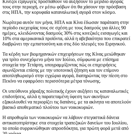
Κινέζοι εξαγωγείς προσπαθούν να αυξήσουν το μερίδιο αγοράς
τους στην περιοχή, εν μέσω φόβων ότι θα χάσουν την πρόσβαση
στις ΗΠΑ, την κορυφαία καταναλωτική αγορά στον κόσμο.
Νωρίτερα αυτόν τον μήνα, ΗΠΑ και Κίνα έδωσαν παράταση στην
περίοδο εκεχειρίας τους σε σχέση με τους δασμούς για άλλες 90
ημέρες, κλειδώνοντας δασμούς 30% στις κινεζικές εισαγωγές και
10% στα αμερικανικά προϊόντα, αλλά η αβεβαιότητα που επικρατεί
διαβρώνει την εμπιστοσύνη και στις δύο πλευρές του Ειρηνικού.
Τα κέρδη των βιομηχανικών επιχειρήσεων της Κίνας μειώθηκαν
για τρίτο συνεχόμενο μήνα τον Ιούλιο, σύμφωνα με επίσημα
στοιχεία την Τετάρτη, υπογραμμίζοντας πώς οι επιχειρήσεις
αγωνίζονται επίσης με την υποτονική ζήτηση και τον επίμονο
αποπληθωρισμό στην εγχώρια αγορά, διατηρώντας την πίεση στο
Πεκίνο να εφαρμόσει περισσότερα μέτρα τόνωσης.
Οι υπεύθυνοι χάραξης πολιτικής έχουν αυξήσει τις καταναλωτικές
επιδοτήσεις, αλλά η παρατεταμένη ύφεση των ακινήτων
εξακολουθεί να περιορίζει τις δαπάνες, με τα ακίνητα να αποτελούν
βασικό αποθεματικό πλούτου των νοικοκυριών.
Η απροθυμία των νοικοκυριών να λάβουν στεγαστικά δάνεια
αντικατοπτρίστηκε στα στοιχεία τραπεζικών δανείων του Ιουλίου,
τα οποία συρρικνώθηκαν απροσδόκητα, για πρώτη φορά μετά από
20 χρόνια.