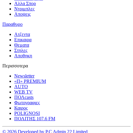
Αλλα Σπορ
Ντριμπλες
Αποψεις
Παραθυρο
Ατζεντα
Επικαιρα
Θεματα
Στηλες
Αποθηκη
Περισσοτερα
Newsletter
«Π» PREMIUM
AUTO
WEB TV
ΠΟΛcasts
Φωτογραφιες
Καιρος
POLIGNOSI
ΠΟΛΙΤΗΣ 107.6 FM
© 2026 Developed by P.C Admin 22 Limited