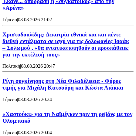
Έκανε... απόδραση η «συγκάτοικος» από την
«Αρένα»
Γήπεδο
|
08.08.2026 21:02
Χριστοδουλίδης: Δεκατρία εθνικά και και πέντε
διεθνή εντάλματα σε ισχύ για τις δολοφονίες Ισαάκ
– Σολωμού , «θα εντατικοποιηθούν οι προσπάθειες
για την εκτέλεσή τους»
Πολιτική
|
08.08.2026 20:47
Ρίγη συγκίνησης στη Νέα Φιλαδέλφεια - Φόρος
τιμής για Μιχάλη Κατσούρη και Κώστα Λιάκκα
Γήπεδο
|
08.08.2026 20:24
«Χαστούκι» για τη Ναϊμέγκεν πριν τη ρεβάνς με τον
Ολυμπιακό
Γήπεδο
|
08.08.2026 20:04