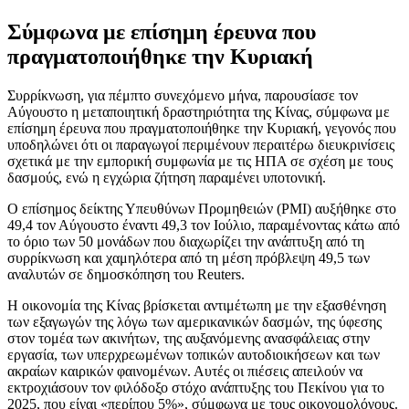
Σύμφωνα με επίσημη έρευνα που
πραγματοποιήθηκε την Κυριακή
Συρρίκνωση, για πέμπτο συνεχόμενο μήνα, παρουσίασε τον
Αύγουστο η μεταποιητική δραστηριότητα της Κίνας, σύμφωνα με
επίσημη έρευνα που πραγματοποιήθηκε την Κυριακή, γεγονός που
υποδηλώνει ότι οι παραγωγοί περιμένουν περαιτέρω διευκρινίσεις
σχετικά με την εμπορική συμφωνία με τις ΗΠΑ σε σχέση με τους
δασμούς, ενώ η εγχώρια ζήτηση παραμένει υποτονική.
Ο επίσημος δείκτης Υπευθύνων Προμηθειών (PMI) αυξήθηκε στο
49,4 τον Αύγουστο έναντι 49,3 τον Ιούλιο, παραμένοντας κάτω από
το όριο των 50 μονάδων που διαχωρίζει την ανάπτυξη από τη
συρρίκνωση και χαμηλότερα από τη μέση πρόβλεψη 49,5 των
αναλυτών σε δημοσκόπηση του Reuters.
Η οικονομία της Κίνας βρίσκεται αντιμέτωπη με την εξασθένηση
των εξαγωγών της λόγω των αμερικανικών δασμών, της ύφεσης
στον τομέα των ακινήτων, της αυξανόμενης ανασφάλειας στην
εργασία, των υπερχρεωμένων τοπικών αυτοδιοικήσεων και των
ακραίων καιρικών φαινομένων. Αυτές οι πιέσεις απειλούν να
εκτροχιάσουν τον φιλόδοξο στόχο ανάπτυξης του Πεκίνου για το
2025, που είναι «περίπου 5%», σύμφωνα με τους οικονομολόγους.