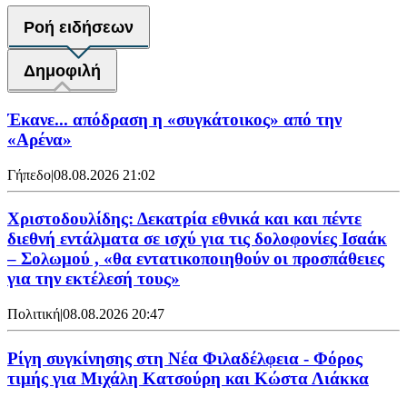
Ροή ειδήσεων
Δημοφιλή
Έκανε... απόδραση η «συγκάτοικος» από την
«Αρένα»
Γήπεδο
|
08.08.2026 21:02
Χριστοδουλίδης: Δεκατρία εθνικά και και πέντε
διεθνή εντάλματα σε ισχύ για τις δολοφονίες Ισαάκ
– Σολωμού , «θα εντατικοποιηθούν οι προσπάθειες
για την εκτέλεσή τους»
Πολιτική
|
08.08.2026 20:47
Ρίγη συγκίνησης στη Νέα Φιλαδέλφεια - Φόρος
τιμής για Μιχάλη Κατσούρη και Κώστα Λιάκκα