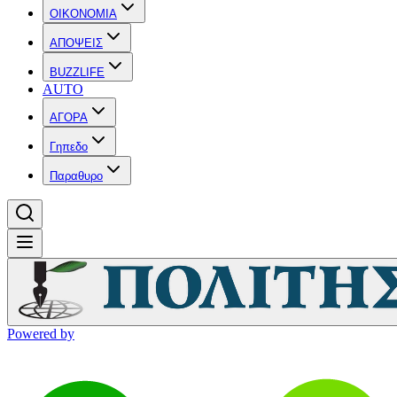
OIKONOMIA
ΑΠΟΨΕΙΣ
BUZZLIFE
AUTO
ΑΓΟΡΑ
Γηπεδο
Παραθυρο
Powered by