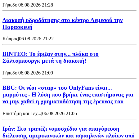
Γήπεδο
|
06.08.2026 21:28
Διακοπή υδροδότησης στο κέντρο Λεμεσού την
Παρασκευή
Κύπρος
|
06.08.2026 21:22
ΒΙΝΤΕΟ: Το έριξαν στην... πλάκα στο
Σάλτσμπουργκ μετά τη διακοπή!
Γήπεδο
|
06.08.2026 21:09
BBC: Οι νέοι «σταρ» του OnlyFans είναι...
μαρμότες - Η λύση που βρήκε ένας επιστήμονας για
να μην χαθεί η χρηματοδότηση της έρευνας του
Επιστήμη και Τεχ...
|
06.08.2026 21:05
Ιράν: Στο τραπέζι νομοσχέδιο για απαγόρευση
διέλευσης αμερικανικών και ισραηλινών πλοίων από