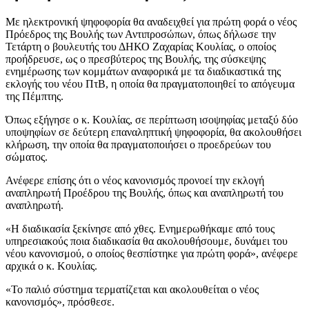
Με ηλεκτρονική ψηφοφορία θα αναδειχθεί για πρώτη φορά ο νέος
Πρόεδρος της Βουλής των Αντιπροσώπων, όπως δήλωσε την
Τετάρτη ο βουλευτής του ΔΗΚΟ Ζαχαρίας Κουλίας, ο οποίος
προήδρευσε, ως ο πρεσβύτερος της Βουλής, της σύσκεψης
ενημέρωσης των κομμάτων αναφορικά με τα διαδικαστικά της
εκλογής του νέου ΠτΒ, η οποία θα πραγματοποιηθεί το απόγευμα
της Πέμπτης.
Όπως εξήγησε ο κ. Κουλίας, σε περίπτωση ισοψηφίας μεταξύ δύο
υποψηφίων σε δεύτερη επαναληπτική ψηφοφορία, θα ακολουθήσει
κλήρωση, την οποία θα πραγματοποιήσει ο προεδρεύων του
σώματος.
Ανέφερε επίσης ότι ο νέος κανονισμός προνοεί την εκλογή
αναπληρωτή Προέδρου της Βουλής, όπως και αναπληρωτή του
αναπληρωτή.
«H διαδικασία ξεκίνησε από χθες. Ενημερωθήκαμε από τους
υπηρεσιακούς ποια διαδικασία θα ακολουθήσουμε, δυνάμει του
νέου κανονισμού, ο οποίος θεσπίστηκε για πρώτη φορά», ανέφερε
αρχικά ο κ. Κουλίας.
«Το παλιό σύστημα τερματίζεται και ακολουθείται ο νέος
κανονισμός», πρόσθεσε.