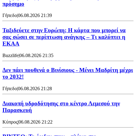
πρόσημο
Γήπεδο
|
06.08.2026 21:39
Ταξιδεύετε στην Ευρώπη; Η κάρτα που μπορεί να
σας σώσει σε περίπτωση ανάγκης – Τι καλύπτει η
ΕΚΑΑ
Buzzlife
|
06.08.2026 21:35
Δεν πάει πουθενά ο Βινίσιους - Μένει Μαδρίτη μέχρι
το 2032!
Γήπεδο
|
06.08.2026 21:28
Διακοπή υδροδότησης στο κέντρο Λεμεσού την
Παρασκευή
Κύπρος
|
06.08.2026 21:22