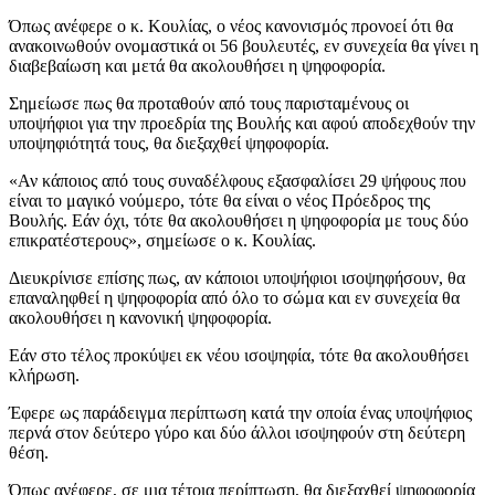
Όπως ανέφερε ο κ. Κουλίας, ο νέος κανονισμός προνοεί ότι θα
ανακοινωθούν ονομαστικά οι 56 βουλευτές, εν συνεχεία θα γίνει η
διαβεβαίωση και μετά θα ακολουθήσει η ψηφοφορία.
Σημείωσε πως θα προταθούν από τους παρισταμένους οι
υποψήφιοι για την προεδρία της Βουλής και αφού αποδεχθούν την
υποψηφιότητά τους, θα διεξαχθεί ψηφοφορία.
«Αν κάποιος από τους συναδέλφους εξασφαλίσει 29 ψήφους που
είναι το μαγικό νούμερο, τότε θα είναι ο νέος Πρόεδρος της
Βουλής. Εάν όχι, τότε θα ακολουθήσει η ψηφοφορία με τους δύο
επικρατέστερους», σημείωσε ο κ. Κουλίας.
Διευκρίνισε επίσης πως, αν κάποιοι υποψήφιοι ισοψηφήσουν, θα
επαναληφθεί η ψηφοφορία από όλο το σώμα και εν συνεχεία θα
ακολουθήσει η κανονική ψηφοφορία.
Εάν στο τέλος προκύψει εκ νέου ισοψηφία, τότε θα ακολουθήσει
κλήρωση.
Έφερε ως παράδειγμα περίπτωση κατά την οποία ένας υποψήφιος
περνά στον δεύτερο γύρο και δύο άλλοι ισοψηφούν στη δεύτερη
θέση.
Όπως ανέφερε, σε μια τέτοια περίπτωση, θα διεξαχθεί ψηφοφορία