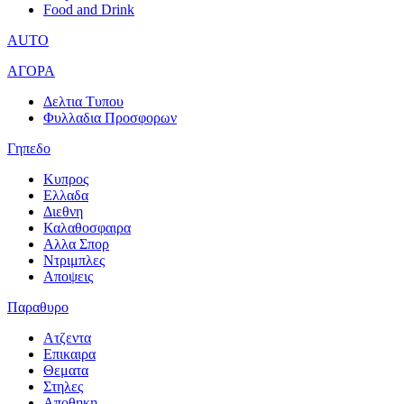
Food and Drink
AUTO
ΑΓΟΡΑ
Δελτια Τυπου
Φυλλαδια Προσφορων
Γηπεδο
Κυπρος
Ελλαδα
Διεθνη
Καλαθοσφαιρα
Αλλα Σπορ
Ντριμπλες
Αποψεις
Παραθυρο
Ατζεντα
Επικαιρα
Θεματα
Στηλες
Αποθηκη