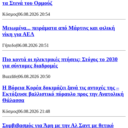
τα Στενά του Ορμούζ
Κόσμος
|
06.08.2026 20:54
Μειωμένα... πειράματα από Μάρτινς και φιλική
νίκη για ΑΕΛ
Γήπεδο
|
06.08.2026 20:51
Πιο κοντά οι ηλεκτρικές πτήσεις: Στόχος το 2030
για σύντομες διαδρομές
Buzzlife
|
06.08.2026 20:50
Η Βόρεια Κορέα δοκιμάζει ξανά τις αντοχές της –
Εκτόξευσε βαλλιστικό πύραυλο προς την Ανατολική
Θάλασσα
Κόσμος
|
06.08.2026 21:48
Συμβιβασμός για Άρη με την Αλ Σαντ με θετικό