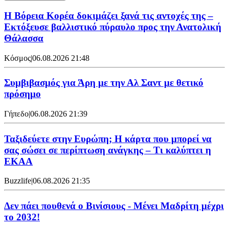
Η Βόρεια Κορέα δοκιμάζει ξανά τις αντοχές της –
Εκτόξευσε βαλλιστικό πύραυλο προς την Ανατολική
Θάλασσα
Κόσμος
|
06.08.2026 21:48
Συμβιβασμός για Άρη με την Αλ Σαντ με θετικό
πρόσημο
Γήπεδο
|
06.08.2026 21:39
Ταξιδεύετε στην Ευρώπη; Η κάρτα που μπορεί να
σας σώσει σε περίπτωση ανάγκης – Τι καλύπτει η
ΕΚΑΑ
Buzzlife
|
06.08.2026 21:35
Δεν πάει πουθενά ο Βινίσιους - Μένει Μαδρίτη μέχρι
το 2032!