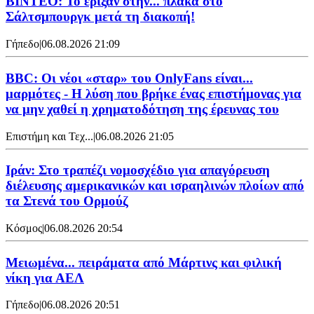
ΒΙΝΤΕΟ: Το έριξαν στην... πλάκα στο
Σάλτσμπουργκ μετά τη διακοπή!
Γήπεδο
|
06.08.2026 21:09
BBC: Οι νέοι «σταρ» του OnlyFans είναι...
μαρμότες - Η λύση που βρήκε ένας επιστήμονας για
να μην χαθεί η χρηματοδότηση της έρευνας του
Επιστήμη και Τεχ...
|
06.08.2026 21:05
Ιράν: Στο τραπέζι νομοσχέδιο για απαγόρευση
διέλευσης αμερικανικών και ισραηλινών πλοίων από
τα Στενά του Ορμούζ
Κόσμος
|
06.08.2026 20:54
Μειωμένα... πειράματα από Μάρτινς και φιλική
νίκη για ΑΕΛ
Γήπεδο
|
06.08.2026 20:51