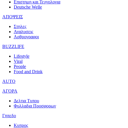
Επιστημη και Τεχνολογια
Deutsche Welle
ΑΠΟΨΕΙΣ
Στηλες
Αναλυσεις
Αρθρογραφοι
BUZZLIFE
Lifestyle
Viral
People
Food and Drink
AUTO
ΑΓΟΡΑ
Δελτια Τυπου
Φυλλαδια Προσφορων
Γηπεδο
Κυπρος