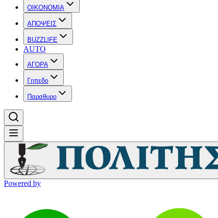
OIKONOMIA
ΑΠΟΨΕΙΣ
BUZZLIFE
AUTO
ΑΓΟΡΑ
Γηπεδο
Παραθυρο
Powered by