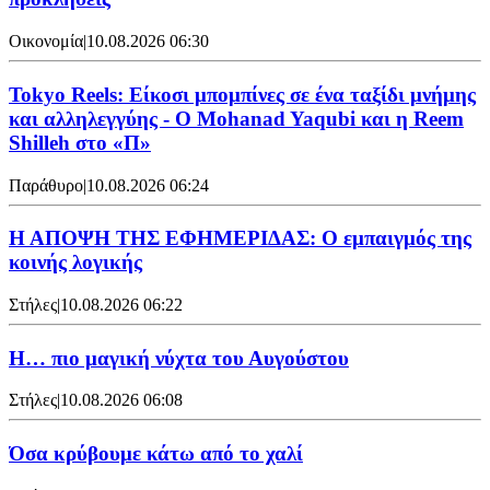
Οικονομία
|
10.08.2026 06:30
Tokyo Reels: Είκοσι μπομπίνες σε ένα ταξίδι μνήμης
και αλληλεγγύης - Ο Mohanad Yaqubi και η Reem
Shilleh στο «Π»
Παράθυρο
|
10.08.2026 06:24
Η ΑΠΟΨΗ ΤΗΣ ΕΦΗΜΕΡΙΔΑΣ: Ο εμπαιγμός της
κοινής λογικής
Στήλες
|
10.08.2026 06:22
Η… πιο μαγική νύχτα του Αυγούστου
Στήλες
|
10.08.2026 06:08
Όσα κρύβουμε κάτω από το χαλί