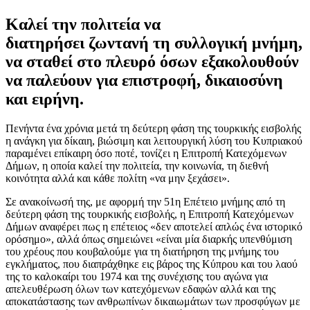
Καλεί την πολιτεία να
διατηρήσει ζωντανή τη συλλογική μνήμη,
να σταθεί στο πλευρό όσων εξακολουθούν
να παλεύουν για επιστροφή, δικαιοσύνη
και ειρήνη.
Πενήντα ένα χρόνια μετά τη δεύτερη φάση της τουρκικής εισβολής
η ανάγκη για δίκαιη, βιώσιμη και λειτουργική λύση του Κυπριακού
παραμένει επίκαιρη όσο ποτέ, τονίζει η Επιτροπή Κατεχόμενων
Δήμων, η οποία καλεί την πολιτεία, την κοινωνία, τη διεθνή
κοινότητα αλλά και κάθε πολίτη «να μην ξεχάσει».
Σε ανακοίνωσή της, με αφορμή την 51η Επέτειο μνήμης από τη
δεύτερη φάση της τουρκικής εισβολής, η Επιτροπή Κατεχόμενων
Δήμων αναφέρει πως η επέτειος «δεν αποτελεί απλώς ένα ιστορικό
ορόσημο», αλλά όπως σημειώνει «είναι μία διαρκής υπενθύμιση
του χρέους που κουβαλούμε για τη διατήρηση της μνήμης του
εγκλήματος, που διαπράχθηκε εις βάρος της Κύπρου και του λαού
της το καλοκαίρι του 1974 και της συνέχισης του αγώνα για
απελευθέρωση όλων των κατεχόμενων εδαφών αλλά και της
αποκατάστασης των ανθρωπίνων δικαιωμάτων των προσφύγων με