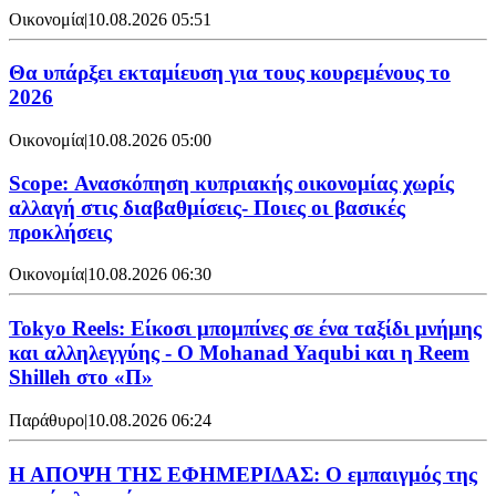
Οικονομία
|
10.08.2026 05:51
Θα υπάρξει εκταμίευση για τους κουρεμένους το
2026
Οικονομία
|
10.08.2026 05:00
Scope: Ανασκόπηση κυπριακής οικονομίας χωρίς
αλλαγή στις διαβαθμίσεις- Ποιες οι βασικές
προκλήσεις
Οικονομία
|
10.08.2026 06:30
Tokyo Reels: Είκοσι μπομπίνες σε ένα ταξίδι μνήμης
και αλληλεγγύης - Ο Mohanad Yaqubi και η Reem
Shilleh στο «Π»
Παράθυρο
|
10.08.2026 06:24
Η ΑΠΟΨΗ ΤΗΣ ΕΦΗΜΕΡΙΔΑΣ: Ο εμπαιγμός της