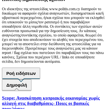
Οι ιδιοκτήτες της ιστοσελίδας www.politis.com.cy διατηρούν το
δικαίωμα να αφαιρούν σχόλια αναγνωστών, δυσφημιστικού και/ή
υβριστικού περιεχομένου, ή/και σχόλια που μπορούν να εκληφθεί
ότι υποκινούν το μίσος/τον ρατσισμό ή που παραβιάζουν
οποιαδήποτε άλλη νομοθεσία. Οι συντάκτες των σχολίων αυτών
ευθύνονται προσωπικά για την δημοσίευση τους. Αν κάποιος
αναγνώστης/συντάκτης σχολίου, το οποίο αφαιρείται, θεωρεί ότι
έχει στοιχεία που αποδεικνύουν το αληθές του περιεχομένου του,
μπορεί να τα αποστείλει στην διεύθυνση της ιστοσελίδας για να
διερευνηθούν. Προτρέπουμε τους αναγνώστες μας να κάνουν
report / flag σχόλια που πιστεύουν ότι παραβιάζουν τους πιο πάνω
κανόνες. Σχόλια που περιέχουν URL / links σε οποιαδήποτε
σελίδα, δεν δημοσιεύονται αυτόματα.
Ροή ειδήσεων
Δημοφιλή
Scope: Ανασκόπηση κυπριακής οικονομίας χωρίς
αλλαγή στις διαβαθμίσεις- Ποιες οι βασικές
προκλήσεις