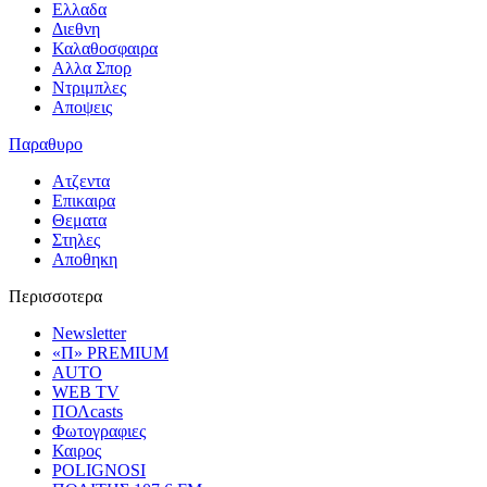
Ελλαδα
Διεθνη
Καλαθοσφαιρα
Αλλα Σπορ
Ντριμπλες
Αποψεις
Παραθυρο
Ατζεντα
Επικαιρα
Θεματα
Στηλες
Αποθηκη
Περισσοτερα
Newsletter
«Π» PREMIUM
AUTO
WEB TV
ΠΟΛcasts
Φωτογραφιες
Καιρος
POLIGNOSI