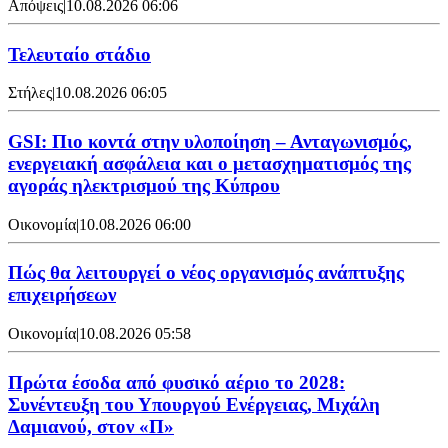
Απόψεις
|
10.08.2026 06:06
Τελευταίο στάδιο
Στήλες
|
10.08.2026 06:05
GSI: Πιο κοντά στην υλοποίηση – Ανταγωνισμός,
ενεργειακή ασφάλεια και ο μετασχηματισμός της
αγοράς ηλεκτρισμού της Κύπρου
Οικονομία
|
10.08.2026 06:00
Πώς θα λειτουργεί ο νέος οργανισμός ανάπτυξης
επιχειρήσεων
Οικονομία
|
10.08.2026 05:58
Πρώτα έσοδα από φυσικό αέριο το 2028:
Συνέντευξη του Υπουργού Ενέργειας, Μιχάλη
Δαμιανού, στον «Π»