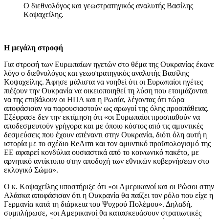
Ο διεθνολόγος και γεωστρατηγικός αναλυτής Βασίλης
Κοψαχείλης.
Η μεγάλη στροφή
Για στροφή των Ευρωπαίων ηγετών στο θέμα της Ουκρανίας έκανε
λόγο ο διεθνολόγος και γεωστρατηγικός αναλυτής Βασίλης
Κοψαχείλης. Άφησε μάλιστα να νοηθεί ότι οι Ευρωπαίοι ηγέτες
πιέζουν την Ουκρανία να οικειοποιηθεί τη λύση που ετοιμάζονται
να της επιβάλουν οι ΗΠΑ και η Ρωσία, λέγοντας ότι τώρα
αποφάσισαν να παρουσιαστούν ως αρωγοί της όλης προσπάθειας.
Εξέφρασε δεν την εκτίμηση ότι «οι Ευρωπαίοι προσπαθούν να
αποδεσμευτούν γρήγορα και με όποιο κόστος από τις αμυντικές
δεσμεύσεις που έχουν απέναντι στην Ουκρανία, διότι όλη αυτή η
ιστορία με το σχέδιο ReArm και τον αμυντικό προϋπολογισμό της
ΕΕ αφαιρεί κονδύλια ουσιαστικά από το κοινωνικό πακέτο, με
αρνητικό αντίκτυπο στην αποδοχή των εθνικών κυβερνήσεων στο
εκλογικό Σώμα».
Ο κ. Κοψαχείλης υποστήριξε ότι «οι Αμερικανοί και οι Ρώσοι στην
Αλάσκα αποφάσισαν ότι η Ουκρανία θα παίζει τον ρόλο που είχε η
Γερμανία κατά τη διάρκεια του Ψυχρού Πολέμου». Δηλαδή,
συμπλήρωσε, «οι Αμερικανοί θα κατασκευάσουν στρατιωτικές