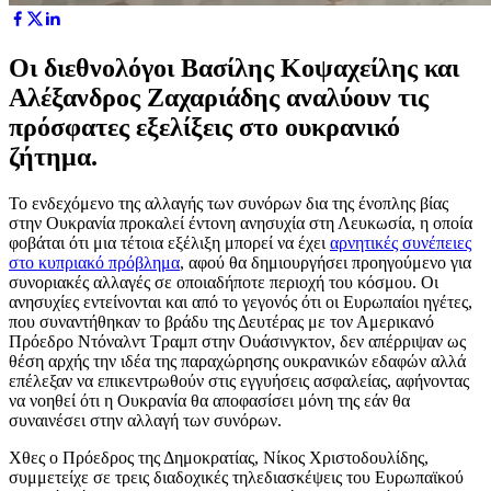
Οι διεθνολόγοι Βασίλης Κοψαχείλης και
Αλέξανδρος Ζαχαριάδης αναλύουν τις
πρόσφατες εξελίξεις στο ουκρανικό
ζήτημα.
Το ενδεχόμενο της αλλαγής των συνόρων δια της ένοπλης βίας
στην Ουκρανία προκαλεί έντονη ανησυχία στη Λευκωσία, η οποία
φοβάται ότι μια τέτοια εξέλιξη μπορεί να έχει
αρνητικές συνέπειες
στο κυπριακό πρόβλημα
, αφού θα δημιουργήσει προηγούμενο για
συνοριακές αλλαγές σε οποιαδήποτε περιοχή του κόσμου. Οι
ανησυχίες εντείνονται και από το γεγονός ότι οι Ευρωπαίοι ηγέτες,
που συναντήθηκαν το βράδυ της Δευτέρας με τον Αμερικανό
Πρόεδρο Ντόναλντ Τραμπ στην Ουάσινγκτον, δεν απέρριψαν ως
θέση αρχής την ιδέα της παραχώρησης ουκρανικών εδαφών αλλά
επέλεξαν να επικεντρωθούν στις εγγυήσεις ασφαλείας, αφήνοντας
να νοηθεί ότι η Ουκρανία θα αποφασίσει μόνη της εάν θα
συναινέσει στην αλλαγή των συνόρων.
Χθες ο Πρόεδρος της Δημοκρατίας, Νίκος Χριστοδουλίδης,
συμμετείχε σε τρεις διαδοχικές τηλεδιασκέψεις του Ευρωπαϊκού