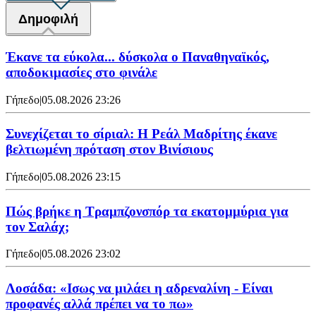
Δημοφιλή
Έκανε τα εύκολα... δύσκολα ο Παναθηναϊκός,
αποδοκιμασίες στο φινάλε
Γήπεδο
|
05.08.2026 23:26
Συνεχίζεται το σίριαλ: Η Ρεάλ Μαδρίτης έκανε
βελτιωμένη πρόταση στον Βινίσιους
Γήπεδο
|
05.08.2026 23:15
Πώς βρήκε η Τραμπζονσπόρ τα εκατομμύρια για
τον Σαλάχ;
Γήπεδο
|
05.08.2026 23:02
Λοσάδα: «Ισως να μιλάει η αδρεναλίνη - Είναι
προφανές αλλά πρέπει να το πω»