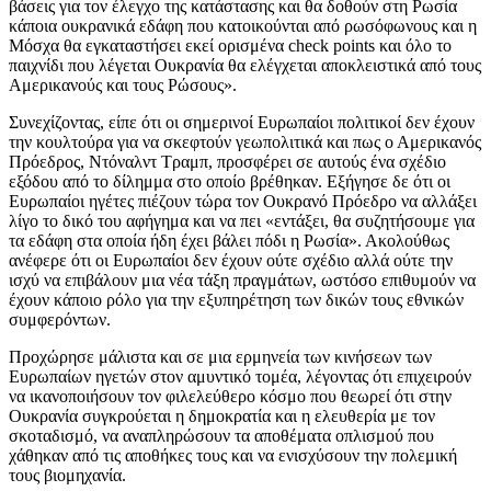
βάσεις για τον έλεγχο της κατάστασης και θα δοθούν στη Ρωσία
κάποια ουκρανικά εδάφη που κατοικούνται από ρωσόφωνους και η
Μόσχα θα εγκαταστήσει εκεί ορισμένα check points και όλο το
παιχνίδι που λέγεται Ουκρανία θα ελέγχεται αποκλειστικά από τους
Αμερικανούς και τους Ρώσους».
Συνεχίζοντας, είπε ότι οι σημερινοί Ευρωπαίοι πολιτικοί δεν έχουν
την κουλτούρα για να σκεφτούν γεωπολιτικά και πως ο Αμερικανός
Πρόεδρος, Ντόναλντ Τραμπ, προσφέρει σε αυτούς ένα σχέδιο
εξόδου από το δίλημμα στο οποίο βρέθηκαν. Εξήγησε δε ότι οι
Ευρωπαίοι ηγέτες πιέζουν τώρα τον Ουκρανό Πρόεδρο να αλλάξει
λίγο το δικό του αφήγημα και να πει «εντάξει, θα συζητήσουμε για
τα εδάφη στα οποία ήδη έχει βάλει πόδι η Ρωσία». Ακολούθως
ανέφερε ότι οι Ευρωπαίοι δεν έχουν ούτε σχέδιο αλλά ούτε την
ισχύ να επιβάλουν μια νέα τάξη πραγμάτων, ωστόσο επιθυμούν να
έχουν κάποιο ρόλο για την εξυπηρέτηση των δικών τους εθνικών
συμφερόντων.
Προχώρησε μάλιστα και σε μια ερμηνεία των κινήσεων των
Ευρωπαίων ηγετών στον αμυντικό τομέα, λέγοντας ότι επιχειρούν
να ικανοποιήσουν τον φιλελεύθερο κόσμο που θεωρεί ότι στην
Ουκρανία συγκρούεται η δημοκρατία και η ελευθερία με τον
σκοταδισμό, να αναπληρώσουν τα αποθέματα οπλισμού που
χάθηκαν από τις αποθήκες τους και να ενισχύσουν την πολεμική
τους βιομηχανία.