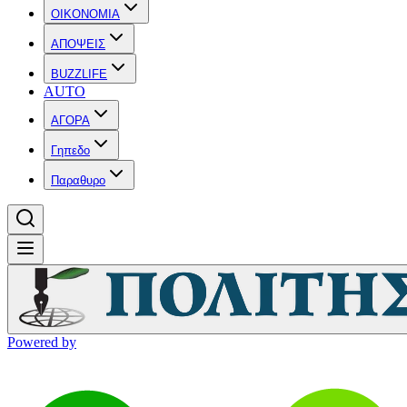
OIKONOMIA
ΑΠΟΨΕΙΣ
BUZZLIFE
AUTO
ΑΓΟΡΑ
Γηπεδο
Παραθυρο
Powered by