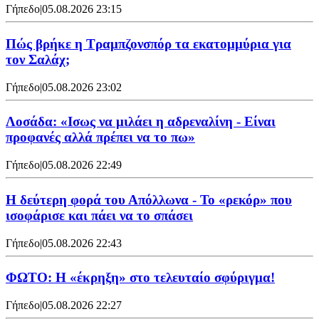
Γήπεδο
|
05.08.2026 23:15
Πώς βρήκε η Τραμπζονσπόρ τα εκατομμύρια για
τον Σαλάχ;
Γήπεδο
|
05.08.2026 23:02
Λοσάδα: «Ισως να μιλάει η αδρεναλίνη - Είναι
προφανές αλλά πρέπει να το πω»
Γήπεδο
|
05.08.2026 22:49
Η δεύτερη φορά του Απόλλωνα - Το «ρεκόρ» που
ισοφάρισε και πάει να το σπάσει
Γήπεδο
|
05.08.2026 22:43
ΦΩΤΟ: Η «έκρηξη» στο τελευταίο σφύριγμα!
Γήπεδο
|
05.08.2026 22:27