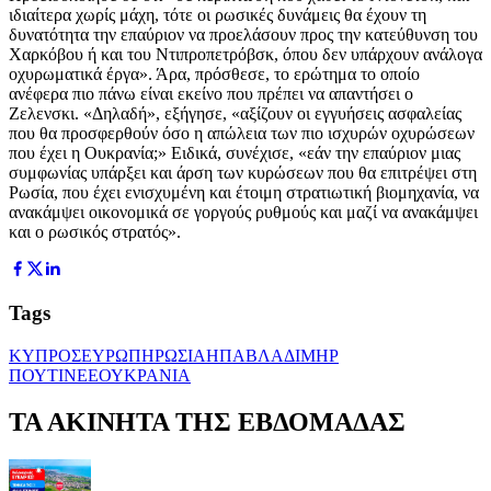
ιδιαίτερα χωρίς μάχη, τότε οι ρωσικές δυνάμεις θα έχουν τη
δυνατότητα την επαύριον να προελάσουν προς την κατεύθυνση του
Χαρκόβου ή και του Ντιπροπετρόβσκ, όπου δεν υπάρχουν ανάλογα
οχυρωματικά έργα». Άρα, πρόσθεσε, το ερώτημα το οποίο
ανέφερα πιο πάνω είναι εκείνο που πρέπει να απαντήσει ο
Ζελενσκι. «Δηλαδή», εξήγησε, «αξίζουν οι εγγυήσεις ασφαλείας
που θα προσφερθούν όσο η απώλεια των πιο ισχυρών οχυρώσεων
που έχει η Ουκρανία;» Ειδικά, συνέχισε, «εάν την επαύριον μιας
συμφωνίας υπάρξει και άρση των κυρώσεων που θα επιτρέψει στη
Ρωσία, που έχει ενισχυμένη και έτοιμη στρατιωτική βιομηχανία, να
ανακάμψει οικονομικά σε γοργούς ρυθμούς και μαζί να ανακάμψει
και ο ρωσικός στρατός».
Tags
ΚΥΠΡΟΣ
ΕΥΡΩΠΗ
ΡΩΣΙΑ
ΗΠΑ
ΒΛΑΔΙΜΗΡ
ΠΟΥΤΙΝ
ΕΕ
ΟΥΚΡΑΝΙΑ
ΤΑ ΑΚΙΝΗΤΑ ΤΗΣ ΕΒΔΟΜΑΔΑΣ