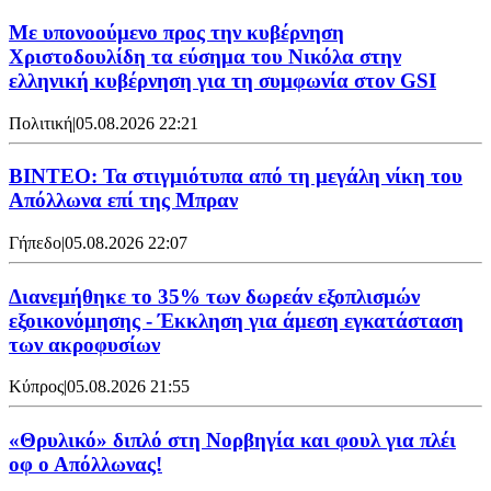
Με υπονοούμενο προς την κυβέρνηση
Χριστοδουλίδη τα εύσημα του Νικόλα στην
ελληνική κυβέρνηση για τη συμφωνία στον GSI
Πολιτική
|
05.08.2026 22:21
ΒΙΝΤΕΟ: Τα στιγμιότυπα από τη μεγάλη νίκη του
Απόλλωνα επί της Μπραν
Γήπεδο
|
05.08.2026 22:07
Διανεμήθηκε το 35% των δωρεάν εξοπλισμών
εξοικονόμησης - Έκκληση για άμεση εγκατάσταση
των ακροφυσίων
Κύπρος
|
05.08.2026 21:55
«Θρυλικό» διπλό στη Νορβηγία και φουλ για πλέι
οφ ο Απόλλωνας!