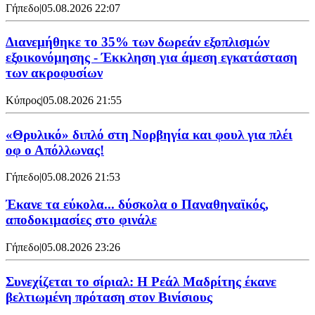
Γήπεδο
|
05.08.2026 22:07
Διανεμήθηκε το 35% των δωρεάν εξοπλισμών
εξοικονόμησης - Έκκληση για άμεση εγκατάσταση
των ακροφυσίων
Κύπρος
|
05.08.2026 21:55
«Θρυλικό» διπλό στη Νορβηγία και φουλ για πλέι
οφ ο Απόλλωνας!
Γήπεδο
|
05.08.2026 21:53
Έκανε τα εύκολα... δύσκολα ο Παναθηναϊκός,
αποδοκιμασίες στο φινάλε
Γήπεδο
|
05.08.2026 23:26
Συνεχίζεται το σίριαλ: Η Ρεάλ Μαδρίτης έκανε
βελτιωμένη πρόταση στον Βινίσιους