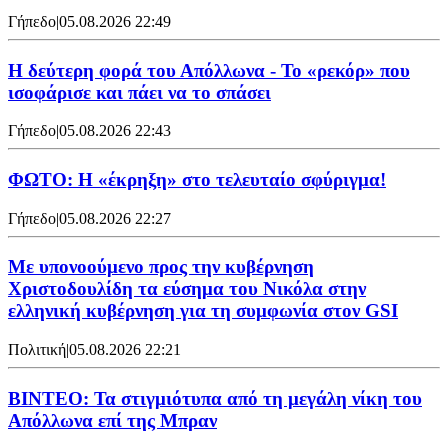
Γήπεδο
|
05.08.2026 22:49
Η δεύτερη φορά του Απόλλωνα - Το «ρεκόρ» που
ισοφάρισε και πάει να το σπάσει
Γήπεδο
|
05.08.2026 22:43
ΦΩΤΟ: Η «έκρηξη» στο τελευταίο σφύριγμα!
Γήπεδο
|
05.08.2026 22:27
Με υπονοούμενο προς την κυβέρνηση
Χριστοδουλίδη τα εύσημα του Νικόλα στην
ελληνική κυβέρνηση για τη συμφωνία στον GSI
Πολιτική
|
05.08.2026 22:21
ΒΙΝΤΕΟ: Τα στιγμιότυπα από τη μεγάλη νίκη του
Απόλλωνα επί της Μπραν