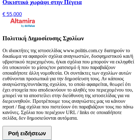
Οικιστικό χωράφι στην Πέγεια
€ 55,000
Πολιτική Δημοσίευσης Σχολίων
Οι ιδιοκτήτες της ιστοσελίδας www.politis.com.cy διατηρούν το
δικαίωμα να αφαιρούν σχόλια αναγνωστών, δυσφημιστικού και/ή
υβριστικού περιεχομένου, ή/και σχόλια που μπορούν να εκληφθεί
ότι υποκινούν το μίσος/τον ρατσισμό ή που παραβιάζουν
οποιαδήποτε άλλη νομοθεσία. Οι συντάκτες των σχολίων αυτών
ευθύνονται προσωπικά για την δημοσίευση τους. Αν κάποιος
αναγνώστης/συντάκτης σχολίου, το οποίο αφαιρείται, θεωρεί ότι
έχει στοιχεία που αποδεικνύουν το αληθές του περιεχομένου του,
μπορεί να τα αποστείλει στην διεύθυνση της ιστοσελίδας για να
διερευνηθούν. Προτρέπουμε τους αναγνώστες μας να κάνουν
report / flag σχόλια που πιστεύουν ότι παραβιάζουν τους πιο πάνω
κανόνες. Σχόλια που περιέχουν URL / links σε οποιαδήποτε
σελίδα, δεν δημοσιεύονται αυτόματα.
Ροή ειδήσεων