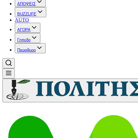
ΑΠΟΨΕΙΣ
BUZZLIFE
AUTO
ΑΓΟΡΑ
Γηπεδο
Παραθυρο