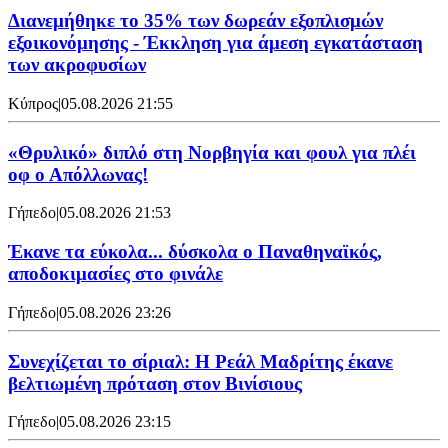
Διανεμήθηκε το 35% των δωρεάν εξοπλισμών
εξοικονόμησης - Έκκληση για άμεση εγκατάσταση
των ακροφυσίων
Κύπρος
|
05.08.2026 21:55
«Θρυλικό» διπλό στη Νορβηγία και φουλ για πλέι
οφ ο Απόλλωνας!
Γήπεδο
|
05.08.2026 21:53
Έκανε τα εύκολα... δύσκολα ο Παναθηναϊκός,
αποδοκιμασίες στο φινάλε
Γήπεδο
|
05.08.2026 23:26
Συνεχίζεται το σίριαλ: Η Ρεάλ Μαδρίτης έκανε
βελτιωμένη πρόταση στον Βινίσιους
Γήπεδο
|
05.08.2026 23:15