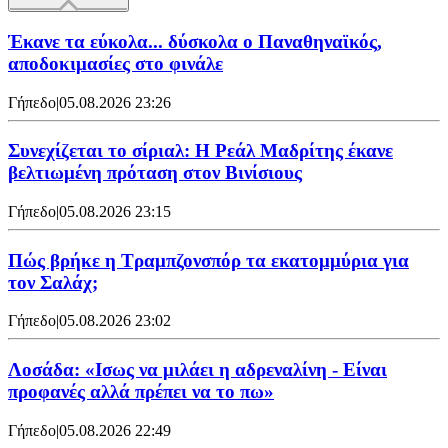
Έκανε τα εύκολα... δύσκολα ο Παναθηναϊκός,
αποδοκιμασίες στο φινάλε
Γήπεδο
|
05.08.2026 23:26
Συνεχίζεται το σίριαλ: Η Ρεάλ Μαδρίτης έκανε
βελτιωμένη πρόταση στον Βινίσιους
Γήπεδο
|
05.08.2026 23:15
Πώς βρήκε η Τραμπζονσπόρ τα εκατομμύρια για
τον Σαλάχ;
Γήπεδο
|
05.08.2026 23:02
Λοσάδα: «Ισως να μιλάει η αδρεναλίνη - Είναι
προφανές αλλά πρέπει να το πω»
Γήπεδο
|
05.08.2026 22:49