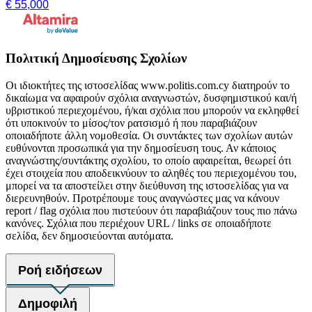
€ 55,000
Πολιτική Δημοσίευσης Σχολίων
Οι ιδιοκτήτες της ιστοσελίδας www.politis.com.cy διατηρούν το
δικαίωμα να αφαιρούν σχόλια αναγνωστών, δυσφημιστικού και/ή
υβριστικού περιεχομένου, ή/και σχόλια που μπορούν να εκληφθεί
ότι υποκινούν το μίσος/τον ρατσισμό ή που παραβιάζουν
οποιαδήποτε άλλη νομοθεσία. Οι συντάκτες των σχολίων αυτών
ευθύνονται προσωπικά για την δημοσίευση τους. Αν κάποιος
αναγνώστης/συντάκτης σχολίου, το οποίο αφαιρείται, θεωρεί ότι
έχει στοιχεία που αποδεικνύουν το αληθές του περιεχομένου του,
μπορεί να τα αποστείλει στην διεύθυνση της ιστοσελίδας για να
διερευνηθούν. Προτρέπουμε τους αναγνώστες μας να κάνουν
report / flag σχόλια που πιστεύουν ότι παραβιάζουν τους πιο πάνω
κανόνες. Σχόλια που περιέχουν URL / links σε οποιαδήποτε
σελίδα, δεν δημοσιεύονται αυτόματα.
Ροή ειδήσεων
Δημοφιλή