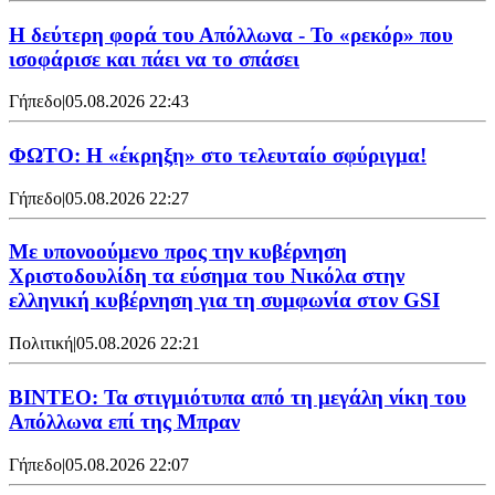
Η δεύτερη φορά του Απόλλωνα - Το «ρεκόρ» που
ισοφάρισε και πάει να το σπάσει
Γήπεδο
|
05.08.2026 22:43
ΦΩΤΟ: Η «έκρηξη» στο τελευταίο σφύριγμα!
Γήπεδο
|
05.08.2026 22:27
Με υπονοούμενο προς την κυβέρνηση
Χριστοδουλίδη τα εύσημα του Νικόλα στην
ελληνική κυβέρνηση για τη συμφωνία στον GSI
Πολιτική
|
05.08.2026 22:21
ΒΙΝΤΕΟ: Τα στιγμιότυπα από τη μεγάλη νίκη του
Απόλλωνα επί της Μπραν
Γήπεδο
|
05.08.2026 22:07