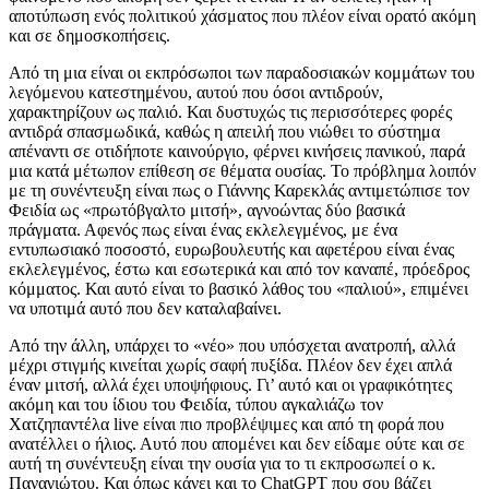
αποτύπωση ενός πολιτικού χάσματος που πλέον είναι ορατό ακόμη
και σε δημοσκοπήσεις.
Από τη μια είναι οι εκπρόσωποι των παραδοσιακών κομμάτων του
λεγόμενου κατεστημένου, αυτού που όσοι αντιδρούν,
χαρακτηρίζουν ως παλιό. Και δυστυχώς τις περισσότερες φορές
αντιδρά σπασμωδικά, καθώς η απειλή που νιώθει το σύστημα
απέναντι σε οτιδήποτε καινούργιο, φέρνει κινήσεις πανικού, παρά
μια κατά μέτωπον επίθεση σε θέματα ουσίας. Το πρόβλημα λοιπόν
με τη συνέντευξη είναι πως ο Γιάννης Καρεκλάς αντιμετώπισε τον
Φειδία ως «πρωτόβγαλτο μιτσή», αγνοώντας δύο βασικά
πράγματα. Αφενός πως είναι ένας εκλελεγμένος, με ένα
εντυπωσιακό ποσοστό, ευρωβουλευτής και αφετέρου είναι ένας
εκλελεγμένος, έστω και εσωτερικά και από τον καναπέ, πρόεδρος
κόμματος. Και αυτό είναι το βασικό λάθος του «παλιού», επιμένει
να υποτιμά αυτό που δεν καταλαβαίνει.
Από την άλλη, υπάρχει το «νέο» που υπόσχεται ανατροπή, αλλά
μέχρι στιγμής κινείται χωρίς σαφή πυξίδα. Πλέον δεν έχει απλά
έναν μιτσή, αλλά έχει υποψήφιους. Γι’ αυτό και οι γραφικότητες
ακόμη και του ίδιου του Φειδία, τύπου αγκαλιάζω τον
Χατζηπαντέλα live είναι πιο προβλέψιμες και από τη φορά που
ανατέλλει ο ήλιος. Αυτό που απομένει και δεν είδαμε ούτε και σε
αυτή τη συνέντευξη είναι την ουσία για το τι εκπροσωπεί ο κ.
Παναγιώτου. Και όπως κάνει και το ChatGPT που σου βάζει