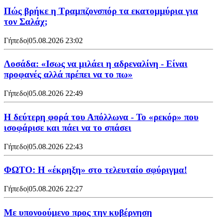
Πώς βρήκε η Τραμπζονσπόρ τα εκατομμύρια για
τον Σαλάχ;
Γήπεδο
|
05.08.2026 23:02
Λοσάδα: «Ισως να μιλάει η αδρεναλίνη - Είναι
προφανές αλλά πρέπει να το πω»
Γήπεδο
|
05.08.2026 22:49
Η δεύτερη φορά του Απόλλωνα - Το «ρεκόρ» που
ισοφάρισε και πάει να το σπάσει
Γήπεδο
|
05.08.2026 22:43
ΦΩΤΟ: Η «έκρηξη» στο τελευταίο σφύριγμα!
Γήπεδο
|
05.08.2026 22:27
Με υπονοούμενο προς την κυβέρνηση