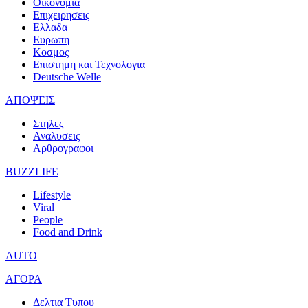
Οικονομια
Επιχειρησεις
Ελλαδα
Ευρωπη
Κοσμος
Επιστημη και Τεχνολογια
Deutsche Welle
ΑΠΟΨΕΙΣ
Στηλες
Αναλυσεις
Αρθρογραφοι
BUZZLIFE
Lifestyle
Viral
People
Food and Drink
AUTO
ΑΓΟΡΑ
Δελτια Τυπου