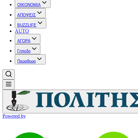
OIKONOMIA
ΑΠΟΨΕΙΣ
BUZZLIFE
AUTO
ΑΓΟΡΑ
Γηπεδο
Παραθυρο
Powered by