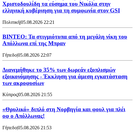
Χριστοδουλίδη τα εύσημα του Νικόλα στην
ελληνική κυβέρνηση για τη συμφωνία στον GSI
Πολιτική
|
05.08.2026 22:21
ΒΙΝΤΕΟ: Τα στιγμιότυπα από τη μεγάλη νίκη του
Απόλλωνα επί της Μπραν
Γήπεδο
|
05.08.2026 22:07
Διανεμήθηκε το 35% των δωρεάν εξοπλισμών
εξοικονόμησης - Έκκληση για άμεση εγκατάσταση
των ακροφυσίων
Κύπρος
|
05.08.2026 21:55
«Θρυλικό» διπλό στη Νορβηγία και φουλ για πλέι
οφ ο Απόλλωνας!
Γήπεδο
|
05.08.2026 21:53