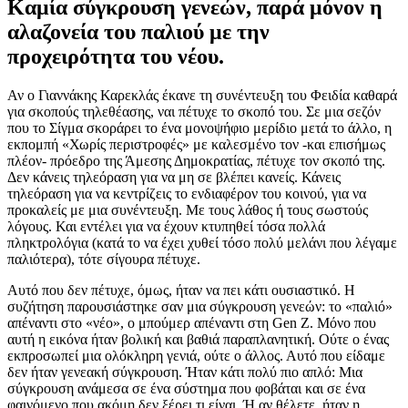
Καμία σύγκρουση γενεών, παρά μόνον η
αλαζονεία του παλιού με την
προχειρότητα του νέου.
Αν ο Γιαννάκης Καρεκλάς έκανε τη συνέντευξη του Φειδία καθαρά
για σκοπούς τηλεθέασης, ναι πέτυχε το σκοπό του. Σε μια σεζόν
που το Σίγμα σκοράρει το ένα μονοψήφιο μερίδιο μετά το άλλο, η
εκπομπή «Χωρίς περιστροφές» με καλεσμένο τον -και επισήμως
πλέον- πρόεδρο της Άμεσης Δημοκρατίας, πέτυχε τον σκοπό της.
Δεν κάνεις τηλεόραση για να μη σε βλέπει κανείς. Κάνεις
τηλεόραση για να κεντρίζεις το ενδιαφέρον του κοινού, για να
προκαλείς με μια συνέντευξη. Με τους λάθος ή τους σωστούς
λόγους. Και εντέλει για να έχουν κτυπηθεί τόσα πολλά
πληκτρολόγια (κατά το να έχει χυθεί τόσο πολύ μελάνι που λέγαμε
παλιότερα), τότε σίγουρα πέτυχε.
Αυτό που δεν πέτυχε, όμως, ήταν να πει κάτι ουσιαστικό. Η
συζήτηση παρουσιάστηκε σαν μια σύγκρουση γενεών: το «παλιό»
απέναντι στο «νέο», ο μπούμερ απέναντι στη Gen Z. Μόνο που
αυτή η εικόνα ήταν βολική και βαθιά παραπλανητική. Ούτε ο ένας
εκπροσωπεί μια ολόκληρη γενιά, ούτε ο άλλος. Αυτό που είδαμε
δεν ήταν γενεακή σύγκρουση. Ήταν κάτι πολύ πιο απλό: Μια
σύγκρουση ανάμεσα σε ένα σύστημα που φοβάται και σε ένα
φαινόμενο που ακόμη δεν ξέρει τι είναι. Ή αν θέλετε, ήταν η